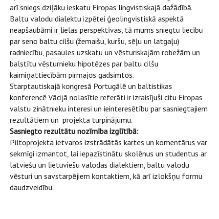
arī sniegs dziļāku ieskatu Eiropas lingvistiskajā dažādībā.
Baltu valodu dialektu izpētei ģeolingvistiskā aspektā
neapšaubāmi ir lielas perspektīvas, tā mums sniegtu liecību
par seno baltu cilšu (žemaišu, kuršu, sēļu un latgaļu)
radniecību, pasaules uzskatu un vēsturiskajām robežām un
balstītu vēsturnieku hipotēzes par baltu cilšu
kaimiņattiecībām pirmajos gadsimtos.
Starptautiskajā kongresā Portugālē un baltistikas
konferencē Vācijā nolasītie referāti ir izraisījuši citu Eiropas
valstu zinātnieku interesi un ieinteresētību par sasniegtajiem
rezultātiem un projekta turpinājumu.
Sasniegto rezultātu nozīmība izglītībā:
Piltoprojekta ietvaros izstrādātās kartes un komentārus var
sekmīgi izmantot, lai iepazīstinātu skolēnus un studentus ar
latviešu un lietuviešu valodas dialektiem, baltu valodu
vēsturi un savstarpējiem kontaktiem, kā arī izlokšņu formu
daudzveidību.