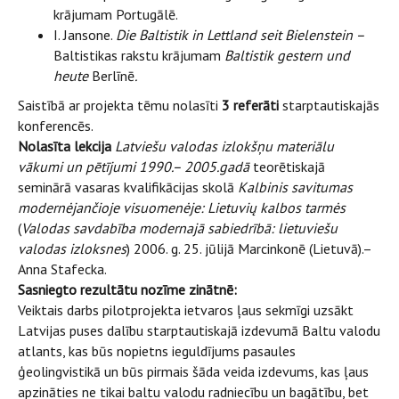
krājumam Portugālē.
I. Jansone.
Die Baltistik in Lettland seit Bielenstein –
Baltistikas rakstu
krājumam
Baltistik gestern und
heute
Berlīnē
.
Saistībā ar projekta tēmu nolasīti
3 referāti
starptautiskajās
konferencēs.
Nolasīta lekcija
Latviešu
valodas izlokšņu materiālu
vākumi un pētījumi 1990.– 2005.gadā
teorētiskajā
seminārā vasaras kvalifikācijas skolā
Kalbinis savitumas
modernėjančioje visuomenėje: Lietuvių kalbos tarmės
(
Valodas savdabība modernajā sabiedrībā: lietuviešu
valodas izloksnes
) 2006. g. 25. jūlijā Marcinkonē (Lietuvā).–
Anna Stafecka.
Sasniegto rezultātu nozīme zinātnē:
Veiktais darbs pilotprojekta ietvaros ļaus sekmīgi uzsākt
Latvijas puses dalību starptautiskajā izdevumā Baltu valodu
atlants, kas būs nopietns ieguldījums pasaules
ģeolingvistikā un būs pirmais šāda veida izdevums, kas ļaus
apzināties ne tikai baltu valodu radniecību un bagātību, bet