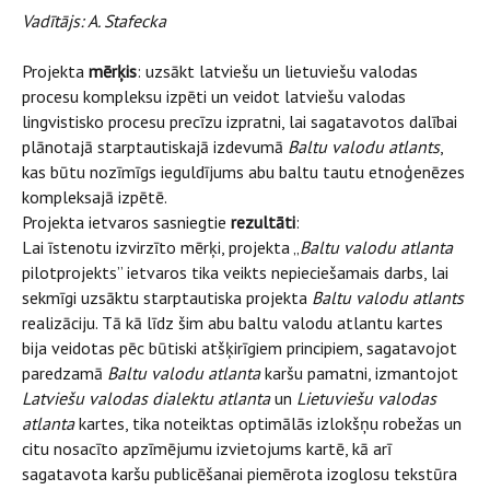
Vadītājs: A. Stafecka
Projekta
mērķis
: uzsākt latviešu un lietuviešu valodas
procesu kompleksu izpēti un veidot latviešu valodas
lingvistisko procesu precīzu izpratni, lai sagatavotos dalībai
plānotajā starptautiskajā izdevumā
Baltu valodu atlants
,
kas būtu nozīmīgs ieguldījums abu baltu tautu etnoģenēzes
kompleksajā izpētē.
Projekta ietvaros sasniegtie
rezultāti
:
Lai īstenotu izvirzīto mērķi, projekta „
Baltu valodu atlanta
pilotprojekts” ietvaros tika veikts nepieciešamais darbs, lai
sekmīgi uzsāktu starptautiska projekta
Baltu valodu atlants
realizāciju. Tā kā līdz šim abu baltu valodu atlantu kartes
bija veidotas pēc būtiski atšķirīgiem principiem, sagatavojot
paredzamā
Baltu valodu atlanta
karšu pamatni, izmantojot
Latviešu valodas dialektu atlanta
un
Lietuviešu valodas
atlanta
kartes, tika noteiktas optimālās izlokšņu robežas un
citu nosacīto apzīmējumu izvietojums kartē, kā arī
sagatavota karšu publicēšanai piemērota izoglosu tekstūra