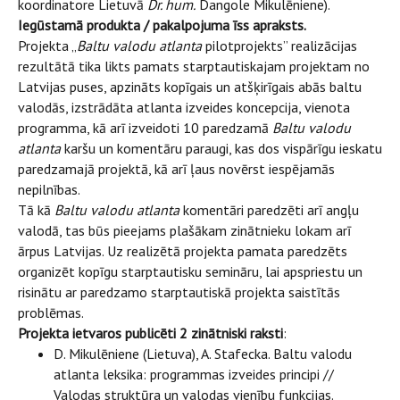
koordinatore Lietuvā
Dr. hum.
Dangole Mikulēniene).
Iegūstamā produkta / pakalpojuma īss apraksts.
Projekta „
Baltu valodu atlanta
pilotprojekts” realizācijas
rezultātā tika likts pamats starptautiskajam projektam no
Latvijas puses, apzināts kopīgais un atšķirīgais abās baltu
valodās, izstrādāta atlanta izveides koncepcija, vienota
programma, kā arī izveidoti 10 paredzamā
Baltu valodu
atlanta
karšu un komentāru paraugi, kas dos vispārīgu ieskatu
paredzamajā projektā, kā arī ļaus novērst iespējamās
nepilnības.
Tā kā
Baltu valodu atlanta
komentāri paredzēti arī angļu
valodā, tas būs pieejams plašākam zinātnieku lokam arī
ārpus Latvijas. Uz realizētā projekta pamata paredzēts
organizēt kopīgu starptautisku semināru, lai apspriestu un
risinātu ar paredzamo starptautiskā projekta saistītās
problēmas.
Projekta ietvaros publicēti 2
zinātniski raksti
:
D. Mikulēniene (Lietuva), A. Stafecka. Baltu valodu
atlanta leksika: programmas izveides principi //
Valodas struktūra un valodas vienību funkcijas.