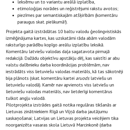
leksēmu un to variantu areālā izplatība,
etimoloģijas norādes un reģistrējumi rakstu avotos;
piezīmes par semantiskajām atšķirībām (komentāru
paraugus skat. pielikumā!).
Projekta gaitā izstrādātas 10 baltu valodu ģeolingvistiskās
izmēģinājuma kartes, kas uzskatāmi rāda abām valodām
raksturīgo parādību kopīgo areālu izplatību leksikā.
Komentāru latviešu valodas daļa sagatavota pirmajā
redakcijā. Dažādu objektīvu apstākļu dēļ, kas saistīti ar abu
valstu dalībnieku darba koordinācijas problēmām, nav
iestrādāts viss lietuviešu valodas materiāls, kā tas sākotnēji
bija plānots (skat. komentāru kartei
aruods
latviešu un
lietuviešu valodā). Kamēr nav apvienots viss latviešu un
lietuviešu valodas materiāls, nav lietderīgi komentārus
tulkot angļu valodā.
Pilotprojekta izstrādes gaitā notika regulāras tikšanās ar
Lietuvas zinātniekiem Rīgā un Viļņā darba jautājumu
saskaņošanai; Latvijas un Lietuvas projekta veicējiem tika
noorganizēta vasaras skola Lietuvā Marcinkonē (darba