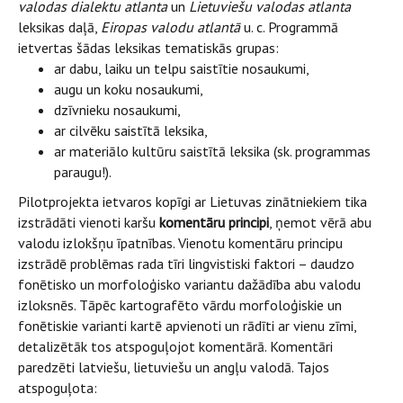
valodas
dialektu atlanta
un
Lietuviešu valodas atlanta
leksikas daļā,
Eiropas valodu atlantā
u. c. Programmā
ietvertas šādas leksikas tematiskās grupas:
ar dabu, laiku un telpu saistītie nosaukumi,
augu un koku nosaukumi,
dzīvnieku nosaukumi,
ar cilvēku saistītā leksika,
ar materiālo kultūru saistītā leksika (sk. programmas
paraugu!).
Pilotprojekta ietvaros kopīgi ar Lietuvas zinātniekiem tika
izstrādāti vienoti karšu
komentāru principi
, ņemot vērā abu
valodu izlokšņu īpatnības. Vienotu komentāru principu
izstrādē problēmas rada tīri lingvistiski faktori – daudzo
fonētisko un morfoloģisko variantu dažādība abu valodu
izloksnēs. Tāpēc kartografēto vārdu morfoloģiskie un
fonētiskie varianti kartē apvienoti un rādīti ar vienu zīmi,
detalizētāk tos atspoguļojot komentārā. Komentāri
paredzēti latviešu, lietuviešu un angļu valodā. Tajos
atspoguļota: