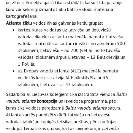
un zīmes. Projekta gaitā tika izstrādāts karšu tīkla paraugs,
kuru var sekmīgi izmantot abu baltu valodu materiāla
kartografēšanai.
Atlanta tīklu
veidos divas galvenās karšu grupas:
kartes, kuras veidotas uz latviešu un lietuviešu
valodas dialektu atlantu materiāla pamata. Latviešu
valodas materiāls atlantam ir vākts no apmēram 500
izloksnēm, lietuviešu – no 700 (vēl arī no lietuviešu
valodas izloksnēm ārpus Lietuvas – 12 Baltkrievijā un
1 Polijā).
uz Eiropas valodu atlanta (ALE) materiāla pamata
veidotās kartes. Latvija ALE pārstāvēta ar 36
izloksnēm, Lietuva – ar 42 izloksnēm.
Sadarbībā ar Lietuvas kolēģiem tika izstrādāta vienota
Baltu
valodu atlanta
koncepcija
un izveidota programma, pēc
kuras tiks veidots paredzamā
Baltu valodu atlanta
saturs.
Atlanta kartēs paredzēts rādīt latviešu un lietuviešu
valodas izlokšņu kopīgās leksikas areālus, pēc tradīcijas
veidojot tematiskās grupas, kā tas, piemēram, ir
Latviešu