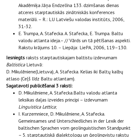
Akadēmiķa Jāņa Endzelīna 133. dzimšanas dienas
atceres starptautiskās zinātniskās konferences
materiāli. – R.: LU Latviešu valodas institūts, 2006,
31-32.
E. Trumpa, A. Stafecka. A. Stafecka, E. Trumpa. Baltu
valodu atlanta ideja.– // Vārds un tā pētīšanas aspekti.
Rakstu krājums 10. – Liepāja: LiePA, 2006, 119–130.
Iesniegts
raksts starptautiskajam baltistu izdevumam
Baltistica
Lietuvā:
D. Mikulēniene(Lietuva), A. Stafecka. Kelias iki Baltų kalbų
atlaso (Ceļš līdz Baltu atlantam).
Sagatavoti publicēšanai 3 raksti:
D. Mikulēniene, A. Stafecka.Baltu valodu atlanta
leksikas daļas izveides principi – izdevumam
Linguistica Lettica
;
I. Kurzemniece, D. Mikulēniene, A. Stafecka.
Gemeinsames und Unterschiedliches in der Lexik der
baltischen Sprachen vom geolinguistischen Standpunkt
– 5. starptautiskā dialektologu un ģeolingvistu rakstu