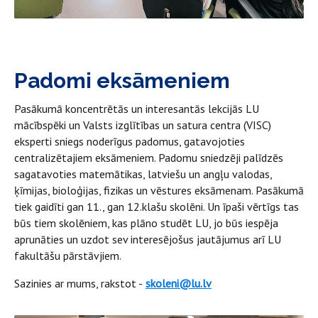
Padomi eksāmeniem
Pasākumā koncentrētās un interesantās lekcijās LU
mācībspēki un Valsts izglītības un satura centra (VISC)
eksperti sniegs noderīgus padomus, gatavojoties
centralizētajiem eksāmeniem. Padomu sniedzēji palīdzēs
sagatavoties matemātikas, latviešu un angļu valodas,
ķīmijas, bioloģijas, fizikas un vēstures eksāmenam. Pasākumā
tiek gaidīti gan 11., gan 12.klašu skolēni. Un īpaši vērtīgs tas
būs tiem skolēniem, kas plāno studēt LU, jo būs iespēja
aprunāties un uzdot sev interesējošus jautājumus arī LU
fakultāšu pārstāvjiem.
Sazinies ar mums, rakstot -
skoleni@lu.lv