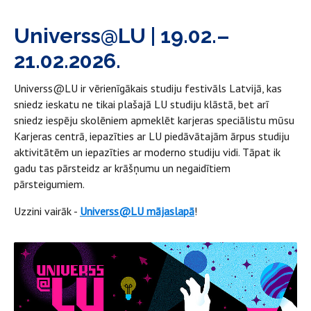
Universs@LU | 19.02.–
21.02.2026.
Universs@LU ir vērienīgākais studiju festivāls Latvijā, kas
sniedz ieskatu ne tikai plašajā LU studiju klāstā, bet arī
sniedz iespēju skolēniem apmeklēt karjeras speciālistu mūsu
Karjeras centrā, iepazīties ar LU piedāvātajām ārpus studiju
aktivitātēm un iepazīties ar moderno studiju vidi. Tāpat ik
gadu tas pārsteidz ar krāšņumu un negaidītiem
pārsteigumiem.
Uzzini vairāk -
Universs@LU mājaslapā
!