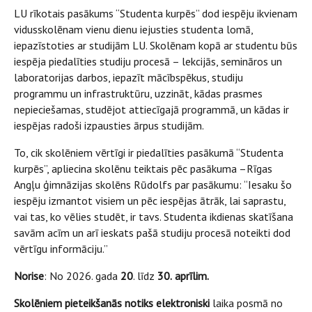
LU rīkotais pasākums “Studenta kurpēs” dod iespēju ikvienam
vidusskolēnam vienu dienu iejusties studenta lomā,
iepazīstoties ar studijām LU. Skolēnam kopā ar studentu būs
iespēja piedalīties studiju procesā – lekcijās, semināros un
laboratorijas darbos, iepazīt mācībspēkus, studiju
programmu un infrastruktūru, uzzināt, kādas prasmes
nepieciešamas, studējot attiecīgajā programmā, un kādas ir
iespējas radoši izpausties ārpus studijām.
To, cik skolēniem vērtīgi ir piedalīties pasākumā “Studenta
kurpēs”, apliecina skolēnu teiktais pēc pasākuma –Rīgas
Angļu ģimnāzijas skolēns Rūdolfs par pasākumu: “Iesaku šo
iespēju izmantot visiem un pēc iespējas ātrāk, lai saprastu,
vai tas, ko vēlies studēt, ir tavs. Studenta ikdienas skatīšana
savām acīm un arī ieskats pašā studiju procesā noteikti dod
vērtīgu informāciju.”
Norise
: No 2026. gada
20
. līdz
30.
aprīlim.
Skolēniem
pieteikšanās notiks elektroniski
laika posmā no