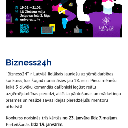
Bizness24h
“Bizness24” ir Latvijā lielākais jauniešu uzņēmējdarbības
konkurss, kas šogad norisināsies jau 18. reizi. Piecu mēnešu
laikā 3 cilvēku komandās dalībnieki iegūst reālu
uzņēmējdarbības pieredzi, attīsta pārdošanas un mārketinga
prasmes un realizē savas idejas pieredzējušu mentoru
atbalstā.
Konkurss norisinās trīs kārtās
no 23. janvāra līdz 7. maijam.
Pieteikšanās
līdz 19. janvārim.