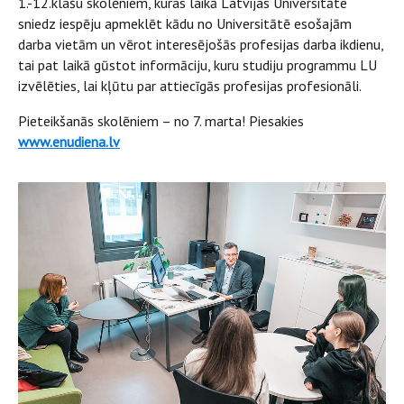
1.-12.klašu skolēniem, kuras laikā Latvijas Universitāte
sniedz iespēju apmeklēt kādu no Universitātē esošajām
darba vietām un vērot interesējošās profesijas darba ikdienu,
tai pat laikā gūstot informāciju, kuru studiju programmu LU
izvēlēties, lai kļūtu par attiecīgās profesijas profesionāli.
Pieteikšanās skolēniem – no 7. marta! Piesakies
www.enudiena.lv