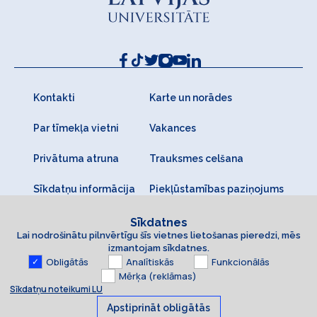
Kontakti
Karte un norādes
Par tīmekļa vietni
Vakances
Privātuma atruna
Trauksmes celšana
Sīkdatņu informācija
Piekļūstamības paziņojums
Sīkdatnes
Lai nodrošinātu pilnvērtīgu šīs vietnes lietošanas pieredzi, mēs
izmantojam sīkdatnes.
Obligātās
Analītiskās
Funkcionālās
Mērķa (reklāmas)
Sīkdatņu noteikumi LU
Apstiprināt obligātās