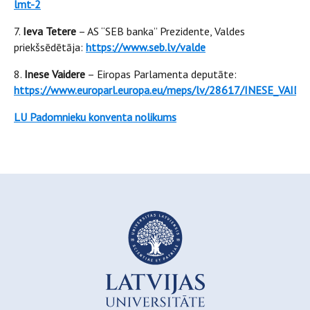
lmt-2
7.
Ieva Tetere
– AS “SEB banka” Prezidente, Valdes
priekšsēdētāja:
https://www.seb.lv/valde
8.
Inese Vaidere
– Eiropas Parlamenta deputāte:
https://www.europarl.europa.eu/meps/lv/28617/INESE_VAID
LU Padomnieku konventa nolikums