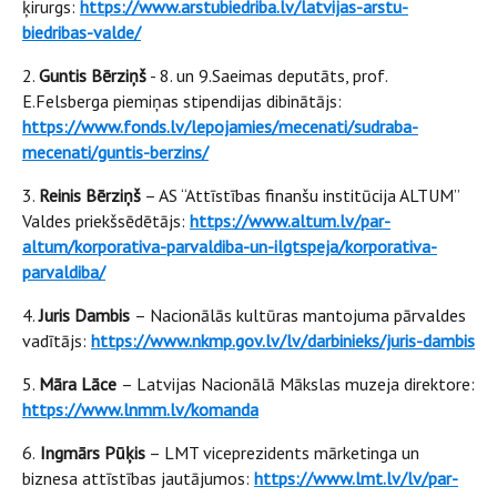
ķirurgs:
https://www.arstubiedriba.lv/latvijas-arstu-
biedribas-valde/
2.
Guntis Bērziņš
- 8. un 9.Saeimas deputāts, prof.
E.Felsberga piemiņas stipendijas dibinātājs:
https://www.fonds.lv/lepojamies/mecenati/sudraba-
mecenati/guntis-berzins/
3.
Reinis Bērziņš
– AS “Attīstības finanšu institūcija ALTUM”
Valdes priekšsēdētājs:
https://www.altum.lv/par-
altum/korporativa-parvaldiba-un-ilgtspeja/korporativa-
parvaldiba/
4.
Juris Dambis
– Nacionālās kultūras mantojuma pārvaldes
vadītājs:
https://www.nkmp.gov.lv/lv/darbinieks/juris-dambis
5.
Māra Lāce
– Latvijas Nacionālā Mākslas muzeja direktore:
https://www.lnmm.lv/komanda
6.
Ingmārs Pūķis
– LMT viceprezidents mārketinga un
biznesa attīstības jautājumos:
https://www.lmt.lv/lv/par-