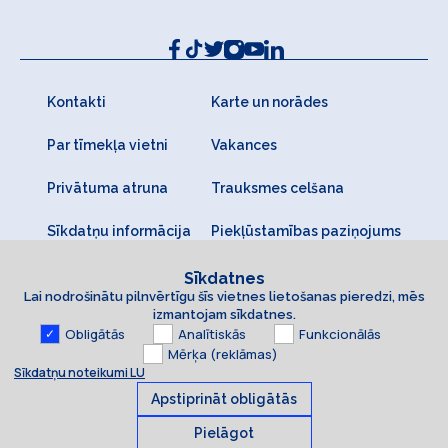
Kontakti
Karte un norādes
Par tīmekļa vietni
Vakances
Privātuma atruna
Trauksmes celšana
Sīkdatņu informācija
Piekļūstamības paziņojums
Sīkdatnes
Lai nodrošinātu pilnvērtīgu šīs vietnes lietošanas pieredzi, mēs
izmantojam sīkdatnes.
Obligātās
Analītiskās
Funkcionālās
Mērķa (reklāmas)
Sīkdatņu noteikumi LU
Apstiprināt obligātās
Pielāgot