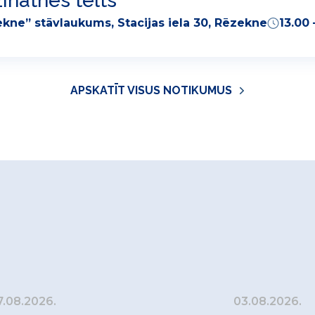
inātnes telts
kne” stāvlaukums, Stacijas iela 30, Rēzekne
13.00 
APSKATĪT VISUS NOTIKUMUS
7.08.2026.
03.08.2026.