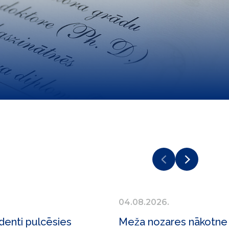
04.08.2026.
denti pulcēsies
Meža nozares nākotne