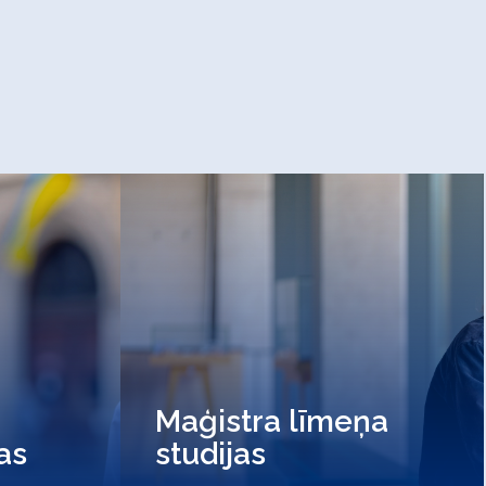
Maģistra līmeņa
jas
studijas