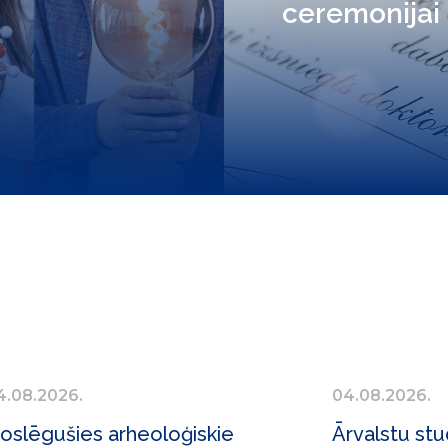
ceremonijai
4.08.2026.
04.08.2026.
oslēgušies arheoloģiskie
Ārvalstu stu