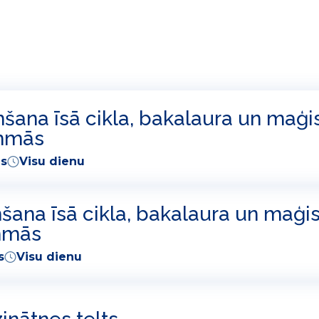
ana īsā cikla, bakalaura un maģi
ammās
es
Visu dienu
ana īsā cikla, bakalaura un maģis
mmās
s
Visu dienu