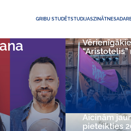
GRIBU STUDĒT
STUDIJAS
ZINĀTNE
SADAR
šana
Vērienīgākie
“Aristotelis”
Aicinām jau
pieteikties 