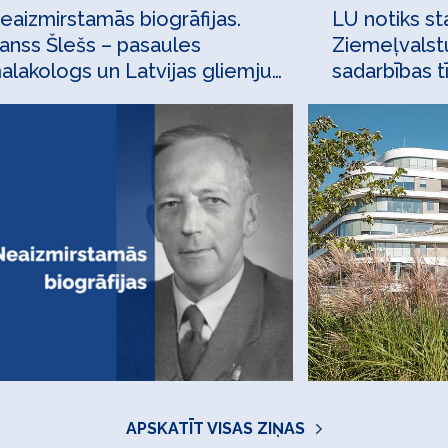
eaizmirstamās biogrāfijas.
LU notiks st
anss Šlešs – pasaules
Ziemeļvalst
alakologs un Latvijas gliemju
sadarbības t
talona veidotājs
apsekojumu 
APSKATĪT VISAS ZIŅAS