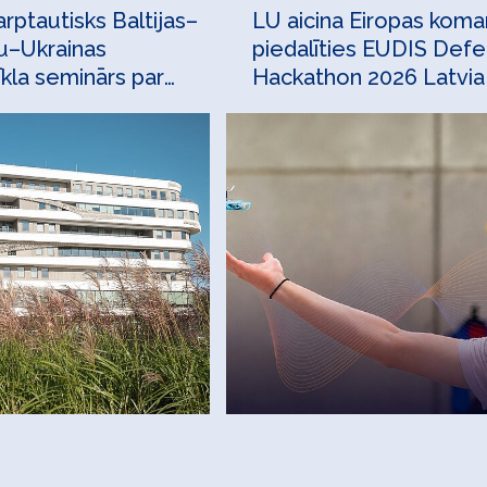
arptautisks Baltijas–
LU aicina Eiropas kom
u–Ukrainas
piedalīties EUDIS Def
īkla seminārs par
Hackathon 2026 Latvia
statistiku