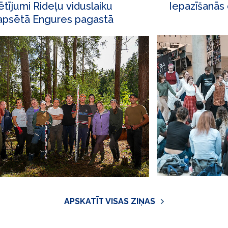
ētījumi Rideļu viduslaiku
Iepazīšanās
apsētā Engures pagastā
APSKATĪT VISAS ZIŅAS