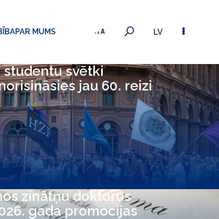
BĪBA
PAR MUMS
LV
 studentu svētki
 norisināsies jau 60. reizi
nos zinātņu doktorus
2026. gada promocijas