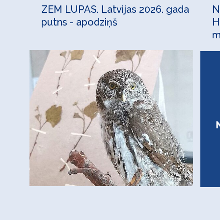
ZEM LUPAS. Latvijas 2026. gada
N
putns - apodziņš
H
m
e