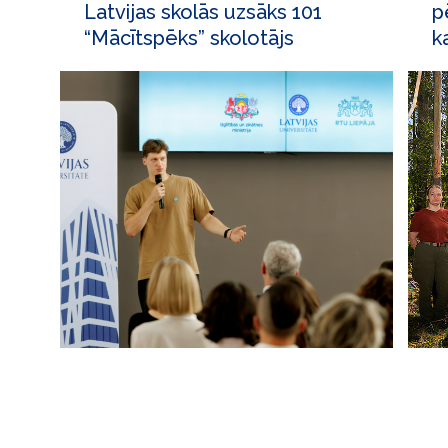
Latvijas skolās uzsāks 101
p
“Mācītspēks” skolotājs
k