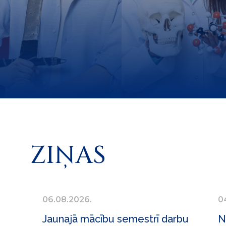
ZIŅAS
06.08.2026.
0
Jaunajā mācību semestrī darbu
N