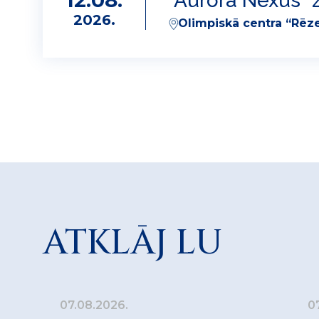
12.08.
"Aurora Nexus" z
2026.
Olimpiskā centra “Rēze
ATKLĀJ LU
07.08.2026.
0