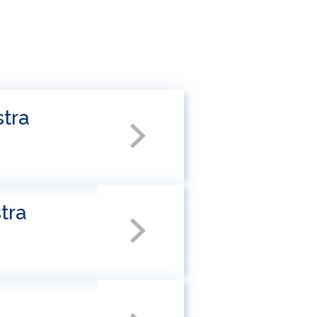
stra
tra