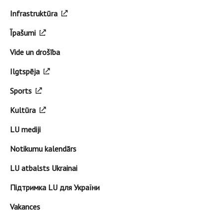
Infrastruktūra
Īpašumi
Vide un drošība
Ilgtspēja
Sports
Kultūra
LU mediji
Notikumu kalendārs
LU atbalsts Ukrainai
Підтримка LU для України
Vakances