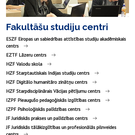
Fakultāšu studiju centri
ESZF Eiropas un sabiedrības attīstības studiju akadēmiskais
centrs
EZTF Lāzeru centrs
HZF Valodu skola
HZF Starptautiskais Indijas studiju centrs
HZF Digitālo humanitāro zinātņu centrs
HZF Starpdisciplinārais Vācijas pētījumu centrs
IZPF Pieaugušo pedagoģiskās izglītības centrs
IZPF Psiholoģiskās palīdzības centrs
JF Juridiskās prakses un palīdzības centrs
JF Juridiskās tālākizglītības un profesionālās pilnveides
centrs