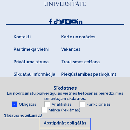
Kontakti
Karte un norādes
Par tīmekļa vietni
Vakances
Privātuma atruna
Trauksmes celšana
Sīkdatņu informācija
Piekļūstamības paziņojums
Sīkdatnes
Lai nodrošinātu pilnvērtīgu šīs vietnes lietošanas pieredzi, mēs
izmantojam sīkdatnes.
Obligātās
Analītiskās
Funkcionālās
Mērķa (reklāmas)
Sīkdatņu noteikumi LU
Apstiprināt obligātās