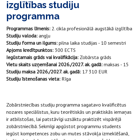
izglītības studiju
programma
Programmas līmenis:
2. cikla profesionālā augstākā izglītība
Studiju valoda:
angļu
Studiju forma un ilgums:
pilna laika studijas - 10 semestri
Apjoms kredītpunktos:
300 ECTS
Iegūstamais grāds vai kvalifikācija:
Zobārsta grāds
Vietu skaits uzņemšanai 2026./2027. ak. gadā:
maksas - 15
Studiju maksa 2026./2027. ak. gadā:
17 310 EUR
Studiju īstenošanas vieta:
Rīga
Zobārstniecības studiju programma sagatavo kvalificētus
nozares speciālistus, kuru teorētiskās un praktiskās iemaņas
ir atbilstošas, lai patstāvīgi uzsāktu praktizēt vispārējā
zobārstniecībā. Sekmīgi apgūstot programmu students
iegūst kompetences zobu un mutes stāvokļa izmeklēšanā,