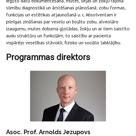
iegūto datu dokumentēšanā, mutes, sejas un žokļu rajona
slimību diagnostikā un ārstēšanas plānošanā, zobu formas,
funkcijas un estētikas atjaunošanā u. c. Absolventam ir
pilnīgas zināšanas par veselu un bojātu zobu, alveolāro
izaugumu, mutes dobuma gļotādas, žokļu un ar tiem saistīto
audu struktūru un funkcijām, to saistību ar pacienta
vispārējo veselības stāvokli, fizisko un sociālo labklājību.
Programmas direktors
Asoc. Prof. Arnolds Jezupovs