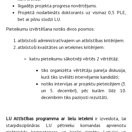
Ikgadējs projekta progresa novērtējums.
Projektā nodarbināts doktorants uz vismaz 0,5 PLE,
bet ar pilnu slodzi LU.
Pieteikumu izvērtēšana notiks divos posmos:
atbilstoši administratīvajiem un atbilstības kritērijiem.
atbilstoši kvalitātes un ietekmes kritērijiem:
katru pieteikumu sākotnēji vērtēs 2 vērtētāji;
tiks organizēta vērtētāju paneļa diskusija,
kurā tiks izvēlēti intervējamie kandidāti;
notiks intervijas ar projektu pieteicējiem (3.
un 5. decembrī), pēc kurām līdz 10.
decembrim tiks paziņoti rezultāti.
LU Attīstības programma ar lielu ietekmi
ir izveidota, lai
starpdisciplināras LU pētnieku komandas apvienotu