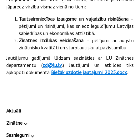
jāparedz virzība vismaz vienā no tiem:
Tautsaimniecības izaugsme un vajadzību risināšana
–
pētījumi un risinājumi, kas sniedz ieguldījumu Latvijas
sabiedrības un ekonomikas attīstībā.
Zinātnes izcilības veicināšana
– pētījumi ar augstu
zinātnisko kvalitāti un starptautisku atpazīstamību;
Jautājumu gadījumā lūdzam sazināties ar LU Zinātnes
departamentu (
zd@lu.lv
.) Jautājumi un atbildes tiks
apkopoti dokumentā
Biežāk uzdotie jautājumi_2025.docx
.
Aktuāli
Zinātne
Sasniegumi