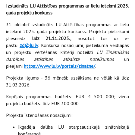
Izsludināts LU Attīstības programmas ar lielu ietekmi 2025.
gada projektu konkurss
31. oktobrī izsludināts LU Attīstības programmas ar lielu
ietekmi 2025. gada projektu konkurss. Projektu pieteikumi
jāiesniedz
līdz 21.11.2025.,
nosūtot tos uz e-
pastu
zd@lu.lv
. Konkursa nosacījumi, pieteikuma veidlapas
un projektu vērtēšanas kritēriji noteikti
LU Zinātniskās
darbības attīstības atbalsta noteikumos
un
pieejami
https://www.lu.lv/portals/zinatne/
.
Projekta ilgums - 36 mēneši; uzsākšana ne vēlāk kā līdz
31.03.2026.
Kopējais programmas budžets: EUR 4 500 000; viena
projekta budžets: līdz EUR 300 000.
Projekta īstenošanas nosacījumi:
Ikgadēja dalība LU starptautiskajā zinātniskajā
konferencē.