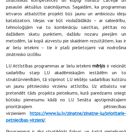
zinātniskās kompetences un kopīgi risinātu Latvijai un
pasaulei aktuālus izaicinājumus. Sagaidām, ka programmas
ietvaros atbalstītie projekti būs jaunu un ambiciozu ideju
katalizators. Idejas var būt visdažādākās – ar sabiedrību,
tehnoloģijām vai to kombināciju saistītas, pētītas no
dažādiem skatu punktiem, dažādu nozaru pieejām un
metodēm, lai kopā aizvestu pie skaidriem rezultātiem, kas ir
ar lielu ietekmi – tie ir plaši pielietojami vai nodrošina
zinātnisko izcilību.
LU Attīstības programmas ar lielu ietekmi
mērķis
ir veicināt
sadarbību starp LU akadēmiskajām iestādēm un to
struktūrvienībām, tā stiprinot LU iekšējo sadarbības kultūru
un jaunu pētniecisko virzienu attīstību. Uz atbalstu var
pretendēt tāds projekta pieteikums, kurā paredzams sniegt
būtisku pienesumu kādā no LU Senāta apstiprinātajiem
prioritārajiem pētniecības
virzieniem
https://www.lu.lv/zinatne/zinatne-lu/prioritarie-
petniecibas-virzieni/
.
Programmai ir divi stratēģiski fokusi, un katrā pieteikumā