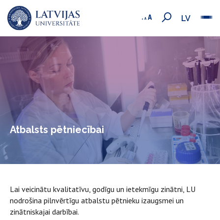
LV
Atbalsts pētniecībai
Lai veicinātu kvalitatīvu, godīgu un ietekmīgu zinātni, LU
nodrošina pilnvērtīgu atbalstu pētnieku izaugsmei un
zinātniskajai darbībai.