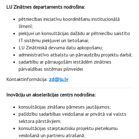
LU Zinātnes departaments nodrošina:
pētniecības iniciatīvu koordinēšanu institucionālā
līmenī;
piekļuvi un konsultācijas dažādu ar pētniecību saistīto
IT sistēmu piekļuvei un lietošanai;
LU Zinātniskā devuma datu apkopošanu;
administratīvo atbalstu un pārraudzību projektu darbā;
sadarbību ar pārraugošām iestādēm zinātnes
pārvaldības sistēmas pilnveidei.
Kontaktinformācija:
zd@lu.lv
Inovāciju un akselerācijas centrs nodrošina:
konsultācijas zināšanu pārneses jautājumos;
palīdzību sadarbības veidošanai ar privātā vai valsts
sektora pārstāvjiem;
konsultācijas starptautisku projektu pieteikumu
veidošanā un partneru atrašanā;