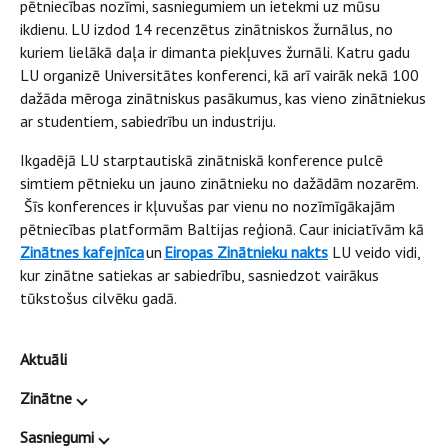
pētniecības nozīmi, sasniegumiem un ietekmi uz mūsu
ikdienu. LU izdod 14 recenzētus zinātniskos žurnālus, no
kuriem lielākā daļa ir dimanta piekļuves žurnāli. Katru gadu
LU organizē Universitātes konferenci, kā arī vairāk nekā 100
dažāda mēroga zinātniskus pasākumus, kas vieno zinātniekus
ar studentiem, sabiedrību un industriju.
Ikgadējā LU starptautiskā zinātniskā konference pulcē
simtiem pētnieku un jauno zinātnieku no dažādām nozarēm.
Šīs konferences ir kļuvušas par vienu no nozīmīgākajām
pētniecības platformām Baltijas reģionā. Caur iniciatīvām kā
Zinātnes kafejnīca
un
Eiropas Zinātnieku nakts
LU veido vidi,
kur zinātne satiekas ar sabiedrību, sasniedzot vairākus
tūkstošus cilvēku gadā.
Aktuāli
Zinātne
Sasniegumi