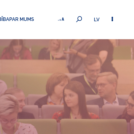
BĪBA
PAR MUMS
LV