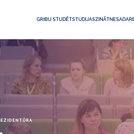
GRIBU STUDĒT
STUDIJAS
ZINĀTNE
SADAR
REZIDENTŪRA