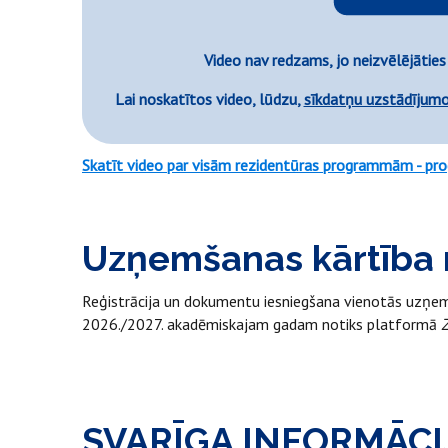
Video nav redzams, jo neizvēlējāties
Lai noskatītos video, lūdzu,
sīkdatņu uzstādījum
Skatīt video par visām rezidentūras programmām - progr
Uzņemšanas kārtība 
Reģistrācija un dokumentu iesniegšana vienotās uzņ
2026./2027. akadēmiskajam gadam notiks platformā
SVARĪGA INFORMĀCI