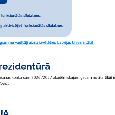
 funkcionālās sīkdatnes.
os
aktivizējiet funkcionālās sīkdatnes.
ammu vadītāji aicina izvēlēties Latvijas Universitāti!
rezidentūrā
emšanas konkursam 2026./2027. akadēmiskajam gadam notiks
tikai 
Zoom
.
JA