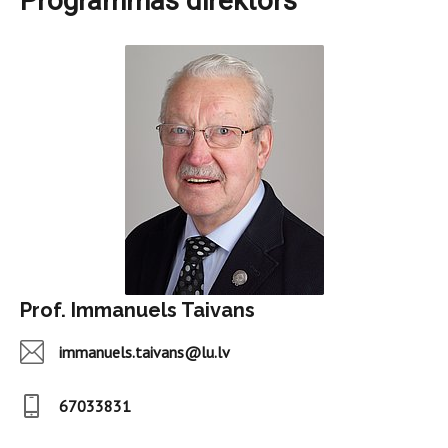
Programmas direktors
Prof. Immanuels Taivans
immanuels.taivans@lu.lv
67033831