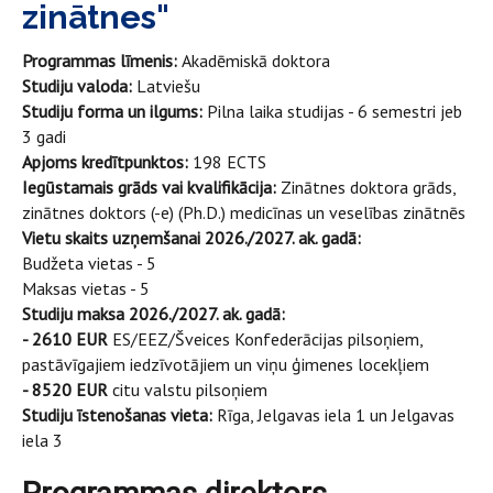
zinātnes"
Programmas līmenis:
Akadēmiskā doktora
Studiju valoda:
Latviešu
Studiju forma un ilgums:
Pilna laika studijas - 6 semestri jeb
3 gadi
Apjoms kredītpunktos:
198 ECTS
Iegūstamais grāds vai kvalifikācija:
Zinātnes doktora grāds,
zinātnes doktors (-e) (Ph.D.) medicīnas un veselības zinātnēs
Vietu skaits uzņemšanai 2026./2027. ak. gadā:
Budžeta vietas - 5
Maksas vietas - 5
Studiju maksa 2026./2027. ak. gadā:
- 2610 EUR
ES/EEZ/Šveices Konfederācijas pilsoņiem,
pastāvīgajiem iedzīvotājiem un viņu ģimenes locekļiem
- 8520 EUR
citu valstu pilsoņiem
Studiju īstenošanas vieta:
Rīga, Jelgavas iela 1 un Jelgavas
iela 3