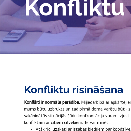
Konfliktu
Konfliktu risināšana
Konflikti ir normāla parādība.
Mijiedarbībā ar apkārtējiem
mums būtu uzbrukts un tad pirmā doma varētu būt - sad
sakāpinātās situācijās šādu konfrontāciju varam izjust k
konfliktam ar citiem cilvēkiem. Te var minēt:
Atšķirīgi uzskati ar istabas biedriem par kopdzīv