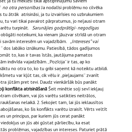
. Bet ja tu meklēsi tikai apstiprinājumu saviem
 no otra personības
Ja nodalīsi problēmu no cilvēka
s tu ātrāk atrisināsi, ja tu izvairīsies no uzbrukumiem
, tu vari tikai pavairot pārpratumus, jo neļausi otram
o varētu turpināt.
Sarunājies godprātīgi- negodīgas
obligāti noteikumi, ka vienam jāuzvar strīdā un otram
oši savām interesēm un vajadzībām.
„Intereses” vai
 ” dos labāko iznākumu. Patiesībā, tādos gadījumos
apdomāt to, kas ir tavas īstās, jautājuma pamatos
m indivīda vajadzībām. „Pozīcija” ir tas, ap ko
panāktu no otra to, ko tu gribi saņemt kā noteiktu atbildi.
ekšmetu var kļūt tas, cik vēlu ir „pieļaujams” zvanīt
 otra jūtām pret tevi. Daudz vienkāršāk būs panākt
oļi konflikta atrisināšanā
Šeit minētie soļi sevī iekļauj
 otram cilvēkam, vai jūs varētu satikties neitrālos,
aukšanas nelaikā. 2. Sekojiet tam, lai jūs ieklausītos
abojāšanas, ko šis konflikts varētu izraisīt. Vērts veltīt
eses un principus, par kuriem jūs cerat panākt
 viedokļus un jūs abi gūstat pārliecību, ka esat
iktās problēmas, vajadzības un intereses. Paturiet prātā