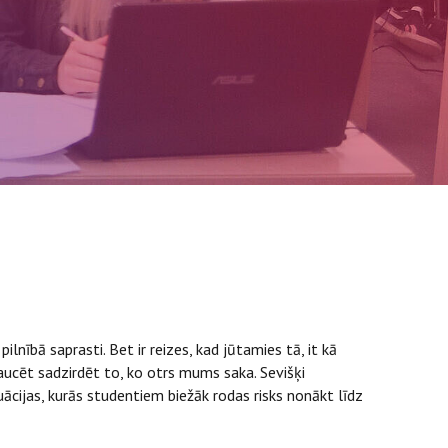
ilnībā saprasti. Bet ir reizes, kad jūtamies tā, it kā
ucēt sadzirdēt to, ko otrs mums saka. Sevišķi
tuācijas, kurās studentiem biežāk rodas risks nonākt līdz