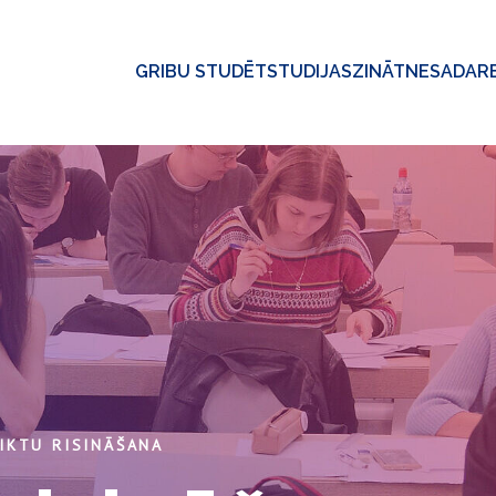
GRIBU STUDĒT
STUDIJAS
ZINĀTNE
SADAR
IKTU RISINĀŠANA