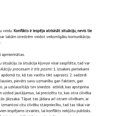
u veidu.
Konflikts ir iespēja atrisināt situāciju, nevis tie
 par labām izredzēm veidot veiksmīgāku komunikāciju
:
i apmierinātas.
tuāciju. Ja situācija kļuvusi visai saspīlēta, tad var
āciju procesam ir trīs posmi:
1. izsakies pietiekami
 apdomā to, kā tas varētu tikt saprasts. 2. sadzirdi
d klausies, pievērs savu uzmanību gan faktiem, gan
, ja uzklausītājs tev sniedzis atbildi, kas apstiprina
un uzdod jautājumus, lai precizētu to, kas otra cilvēka
ās jāizsaka. Tāpat tas jādara arī otram cilvēkam, ar
 izmantosi citu cilvēku starpniecību, tad tas tikai var
ien iespējams izvairies, lai konflikts nekļūtu publisks.