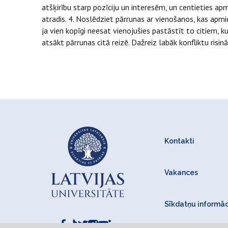
atšķirību starp pozīciju un interesēm, un centieties ap
atradis. 4. Noslēdziet pārrunas ar vienošanos, kas apmi
ja vien kopīgi neesat vienojušies pastāstīt to citiem, k
atsākt pārrunas citā reizē. Dažreiz labāk konfliktu ris
Kontakti
Vakances
Sīkdatņu informāc