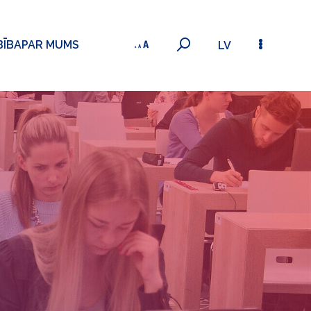
BĪBA
PAR MUMS
LV