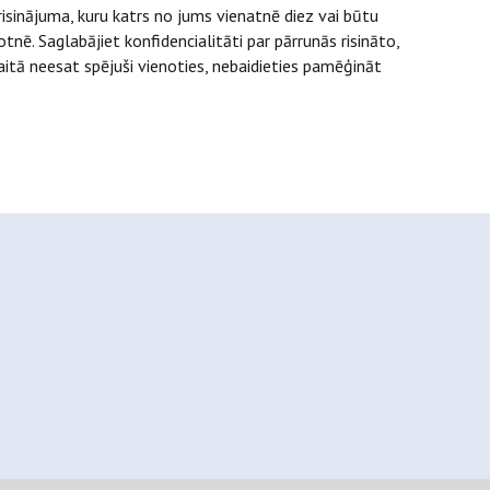
risinājuma, kuru katrs no jums vienatnē diez vai būtu
nē. Saglabājiet konfidencialitāti par pārrunās risināto,
gaitā neesat spējuši vienoties, nebaidieties pamēģināt