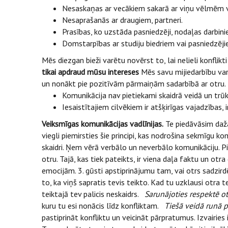
Nesaskaņas ar vecākiem sakarā ar viņu vēlmēm 
Nesaprašanās ar draugiem, partneri.
Prasības, ko uzstāda pasniedzēji, nodaļas darbinie
Domstarpības ar studiju biedriem vai pasniedzējie
Mēs diezgan bieži varētu novērst to, lai nelieli konfli
tikai apdraud mūsu intereses
Mēs savu mijiedarbību var
un nonākt pie pozitīvām pārmaiņām sadarbībā ar otru. Ir
Komunikācija nav pietiekami skaidrā veidā un trūks
Iesaistītajiem cilvēkiem ir atšķirīgas vajadzības,
Veiksmīgas komunikācijas vadlīnijas.
Te piedāvāsim dažas
viegli piemirsties šie principi, kas nodrošina sekmīgu 
skaidri. Ņem vērā verbālo un neverbālo komunikāciju. Pie
otru. Tajā, kas tiek pateikts, ir viena daļa faktu un ot
emocijām. 3. gūsti apstiprinājumu tam, vai otrs sadzirdēj
to, ka viņš sapratis tevis teikto. Kad tu uzklausi otra t
teiktajā tev palicis neskaidrs.
Sarunājoties respektē ot
kuru tu esi nonācis līdz konfliktam.
Tiešā veidā runā 
pastiprināt konfliktu un veicināt pārpratumus. Izvairies 