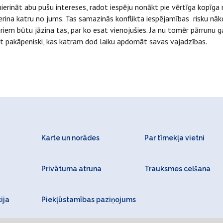
mierināt abu pušu intereses, radot iespēju nonākt pie vērtīga kopīga 
erina katru no jums. Tas samazinās konflikta iespējamības risku nākot
uriem būtu jāzina tas, par ko esat vienojušies. Ja nu tomēr pārrunu 
ināt pakāpeniski, kas katram dod laiku apdomāt savas vajadzības.
Karte un norādes
Par tīmekļa vietni
Privātuma atruna
Trauksmes celšana
ija
Piekļūstamības paziņojums