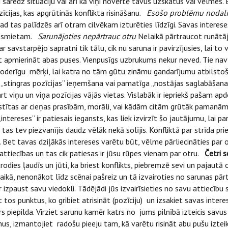
ki saredz situāciju vai arī kā viņi novērtē tavus uzskatus vai vēlmes
zīcijas, kas apgrūtinās konflikta risināšanu.
Esošo problēmu nodali
tad tas palīdzēs arī otram cilvēkam izturēties līdzīgi. Savas interese
 izsmietam.
Sarunājoties nepārtrauc otru
Nelaikā pārtraucot runātāju
par savstarpējo sapratni tik tālu, cik nu saruna ir pavirzījusies, lai t
 apmierināt abas puses. Vienpusīgs uzbrukums nekur neved. Tie nav 
noderīgu mērķi, lai katra no tām gūtu zināmu gandarījumu atbilst
„stingras pozīcijas” ieņemšana vai pamatīga „nostājas saglabāšana
skart viņu un viņa pozīcijas vājās vietas. Vislabāk ir iepriekš pašam 
saistītas ar cieņas prasībām, morāli, vai kādām citām grūtāk pamanāmā
 „intereses” ir patiesais iegansts, kas liek izvirzīt šo jautājumu, lai 
tas tev piezvanījis daudz vēlāk nekā solījis. Konfliktā par strīda pri
. Bet tavas dziļākās intereses varētu būt, vēlme pārliecināties par
attiecības un tas cik patiesas ir jūsu rūpes vienam par otru.
Četri s
atrodies ļaudīs un jūti, ka briest konflikts, piebremzē sevi un pajautā
kā, nenonākot līdz scēnai pašreiz un tā izvairoties no sarunas pārtr
 izpaust savu viedokli. Tādējādi jūs izvairīsieties no savu attiecību s
t tos punktus, ko gribiet atrisināt (pozīciju) un izsakiet savas inter
rs piepilda. Virziet sarunu kamēr katrs no jums pilnībā izteicis savus
jumus, izmantojiet radošu pieeju tam, kā varētu risināt abu pušu izte