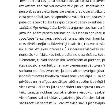
Tev noderētu tas, ja tu noskaidrotu arī to, kā citi cilvē
uzskatiem, tad tas var novest tevi pie vēl stigrākas po
personības un pieturēsies pie cieņas pret otru cilvēku, 
otra personībai, kas to apmulsina vai liek tam justies
pabeigt izteikt to, ko tas grib pateikt. Jātiek skaidrībā 
spēlītes ilgi neturpinās!
Izvēlies argumentus, kas varēt
jāzaudē. Abām pusēm sarunas nolūks ir sasniegt kādu 
„pozīcijas”
Bieži vien, vedot pārrunas, mēs domājam ka 
otrs cilvēks nejūtas līdzvērtīgi iesaistīts, tas var aiz
iekļautās, dziļākās intereses. Šīs intereses visbiežāk 
norisinās konflikts, kas tiek prasīts no otra rīcības. Bet
Piemēram, tu vari nonākt līdz konfliktam ar partneri, jo 
(tava pozīcija var būt „ man nav pieņemami vēli zvani”)
saskaņu par jūsu zvaniem, ja jums abiem svarīgas jūsu 
iepriekš minētās konflikta risināšanas vadlīnijas: 1. Ja 
privātos un mierīgos apstākļos, abām pusēm izdevīgā lai
viens otrā. Lai katrs jūtas sadzirdēts un saprasts un var
laiku tam, lai noklausītos otra cilvēka viedokli. Izsakie
vienošanos, vai arī kādas vajadzības jūs vēlaties, lai ot
sadzirdēti un saprasti. 3. Brīvi izsakiet savus piedāvā