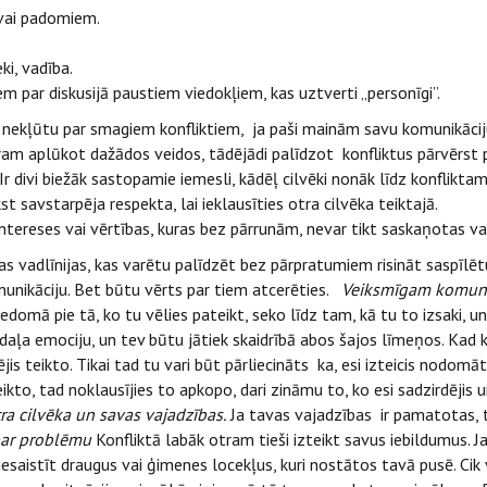
vai padomiem.
ki, vadība.
m par diskusijā paustiem viedokļiem, kas uztverti „personīgi”.
kti nekļūtu par smagiem konfliktiem, ja paši mainām savu komunikācij
am aplūkot dažādos veidos, tādējādi palīdzot konfliktus pārvērst
 divi biežāk sastopamie iemesli, kādēļ cilvēki nonāk līdz konfliktam
t savstarpēja respekta, lai ieklausīties otra cilvēka teiktajā.
 intereses vai vērtības, kuras bez pārrunām, nevar tikt saskaņotas va
 vadlīnijas, kas varētu palīdzēt bez pārpratumiem risināt saspīlētu si
komunikāciju. Bet būtu vērts par tiem atcerēties.
Veiksmīgam komunik
domā pie tā, ko tu vēlies pateikt, seko līdz tam, kā tu to izsaki, un
ra daļa emociju, un tev būtu jātiek skaidrībā abos šajos līmeņos. Ka
is teikto. Tikai tad tu vari būt pārliecināts ka, esi izteicis nodomāto
eikto, tad noklausījies to apkopo, dari zināmu to, ko esi sadzirdējis 
ra cilvēka un savas vajadzības.
Ja tavas vajadzības ir pamatotas, t
par problēmu
Konfliktā labāk otram tieši izteikt savus iebildumus. Ja
iesaistīt draugus vai ģimenes locekļus, kuri nostātos tavā pusē. Cik v