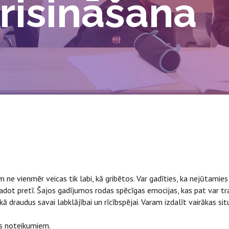
 risināšana
 ne vienmēr veicas tik labi, kā gribētos. Var gadīties, ka nejūtamies p
ot pretī. Šajos gadījumos rodas spēcīgas emocijas, kas pat var tra
ā draudus savai labklājībai un rīcībspējai. Varam izdalīt vairākas si
es noteikumiem.