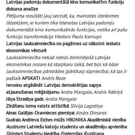
Latvijas padomju dokumentālā kino komunikatīvo funkciju
diskursa analīze
Pētījuma rezultāti ļauj secināt, ka, mainoties izteiksmes
līdzekļiem, ar kuriem tika īstenotas Latvijas padomju
dokumentālā kino komunikatīvās funkcijas, notika arī pašu
funkciju transformācija
Viesturs Pauls Karnups
Latvijas lauksaimniecība no pagātnes uz nākotni: ieskats
ekonomikas vēsturē
Lauksaimniecība nekad nebūs dominējošā Latvijas
ekonomikas nozare kā starpkaru laikā, bet būs kā bāze
lauksaimniecības pārstrādes (pārtikas) rūpniecībai, kā tas ir
pašlaik
APSKATI
Andris Roze
Ierosinu atgādināt Latvijas demokrātijas sapņa
atjaunošanas mēģinājumu
Andra Mangale, Andris Nātriņš
Jāņa Stradiņa gads
Andra Mangale
Zināšanu loma valsts attīstībā
Silvija Lagzdiņa
Ainas Galējas-Dravnieces piemiņai
Ainārs Dimants
Gudrais Andrieva Eiches mūžs
HRONIKA
Akadēmiskā vienība
Austrums
Latviešu katoļu studentu un akadēmiķu apvienība
Dzintars
Studentu biedrība
Fraternitas Rusticana