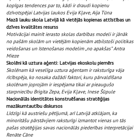
kopīgas tendences par to, kādi ir draudi kopienu
dzīvotspējai Latvijas laukos
Evija Kļave, Aija Tūna
Mazā lauku skola Latvijā kā vietējās kopienas attīstības un
dzīves kvalitātes resurss
Motivācijai mainīt ierasto skolas darbības modeli ir jānāk
no pašām skolām un vietējām kopienām atbilstoši politikas
veidošanas un īstenošanas modelim „no apakšas”
Antra
Mieze
Skolēni kā uztura aģenti: Latvijas ekoskolu piemērs
Skolēnam kā veselīga uztura aģentam ir raksturīga vāja
rīcībspēja, ko nosaka dažādi faktori, kuru pārvaldīšana
skolēnam joprojām ir iespējama tikai ar pieaugušo
starpniecību
Brigita Zepa, Evija Kļave, Inese Šūpule
Nacionālās identitātes konstruēšanas stratēģijas
mazākumtautību diskursos
Līdzīgi kā austriešu pētījumā, arī Latvijā atklājam, ka
minoritāšu pārstāvjiem raksturīgi izmantot vienas un tās
pašas stratēģijas savas nacionālās piederības interpretācijai
Renāte Cāne