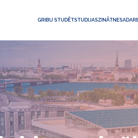
GRIBU STUDĒT
STUDIJAS
ZINĀTNE
SADAR