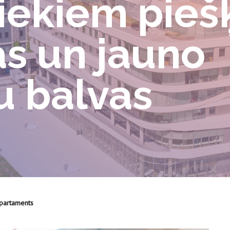
iekiem piešķ
s un jauno
u balvas
epartaments