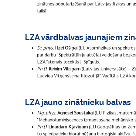
zinātnes popularizēšanā par Latvijas fizikas un 
laikā.
LZA vārdbalvas jaunajiem zi
Dr. phys.
Ilzei Ošiņai
(LU Atomfizikas un spektrosk
par darbu “Spektrāllīniju attēlatveidošana bezko
LZA īstenais loceklis J. Spīgulis.
Ph.D.
Reinim Vilciņam
(Latvijas Universitāte) –
Z
Ludviga Vitgenšteina filozofijā”. Vadītājs LZA kor
LZA jauno zinātnieku balvas
Mg. phys.
Agnesei Spustakai
(LU Fizikas, matemāt
"Mehanoluminiscences izmantošana mehānisko sp
Ph.D.
Linardam Kļaviņam
(LU Ģeogrāfijas un Zeme
to spiedpalieku biorafinēšana bioloģiski aktīvu, 