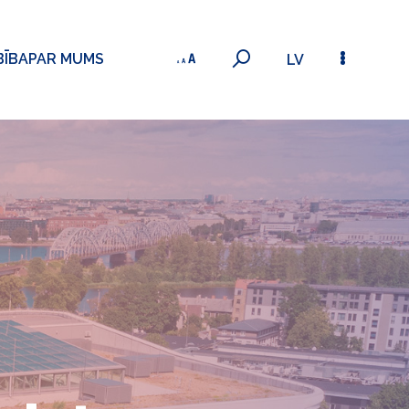
BĪBA
PAR MUMS
LV