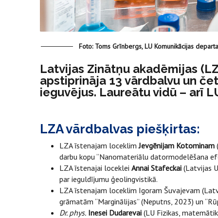
Foto: Toms Grīnbergs, LU Komunikācijas depart
Latvijas Zinātņu akadēmijas (LZA
apstiprināja 13 vārdbalvu un če
ieguvējus. Laureātu vidū – arī LU
LZA vārdbalvas piešķirtas:
LZA īstenajam loceklim
Jevgēnijam Kotominam
(
darbu kopu “Nanomateriālu datormodelēšana efek
LZA īstenajai loceklei
Annai Stafeckai
(Latvijas U
par ieguldījumu ģeolingvistikā.
LZA īstenajam loceklim Igoram Šuvajevam (Latvij
grāmatām “Marginālijas” (Neputns, 2023) un “Rūp
Dr. phys.
Inesei Dudarevai
(LU Fizikas, matemāti