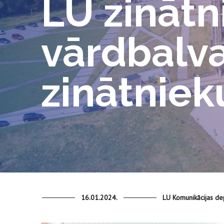
LU zinātn
vārdbalva
zinātniek
16.01.2024.
LU Komunikācijas d