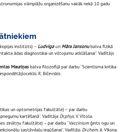
astronomijas olimpiāžu organizēšanu vairāk nekā 10 gadu
nātniekiem
opijas institūts) –
Ludviga
un
Māra Jansonu
balva fizikā
ntakta ādas diagnostikai un viltojumu atklāšanai”. Vadītājs
entas Mauriņas
balva filozofijā par darbu “Scientisma kritika
espondētājloceklis R. Bičevskis.
ikas un optometrijas fakultāte) – par darbu
riegumu kartēšanā”. Vadītāja
Dr.phys.
V. Vītola.
s zinātņu fakultāte) – par darbu “
Vaccinium
ģints ogu un
funkcionālu sastāvdaļu iegūšanai”. Vadītājs
Dr.chem.
A. Vīksna.