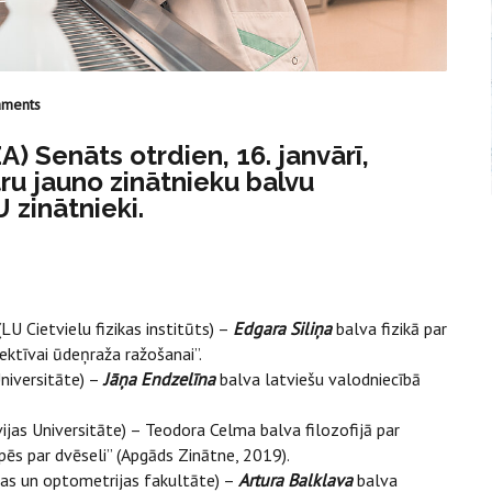
aments
) Senāts otrdien, 16. janvārī,
tru jauno zinātnieku balvu
 zinātnieki.
LU Cietvielu fizikas institūts) –
Edgara Siliņa
balva fizikā par
tīvai ūdeņraža ražošanai”.
niversitāte) –
Jāņa Endzelīna
balva latviešu valodniecībā
as Universitāte) – Teodora Celma balva filozofijā par
ēs par dvēseli” (Apgāds Zinātne, 2019).
kas un optometrijas fakultāte) –
Artura Balklava
balva