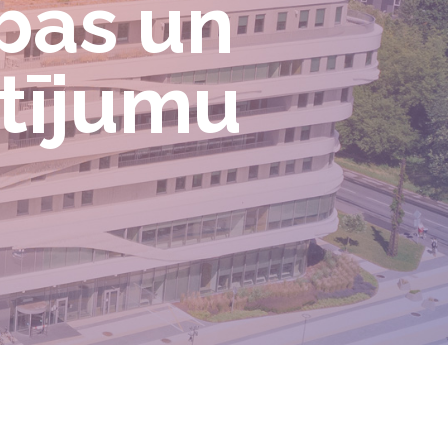
bas un
tījumu