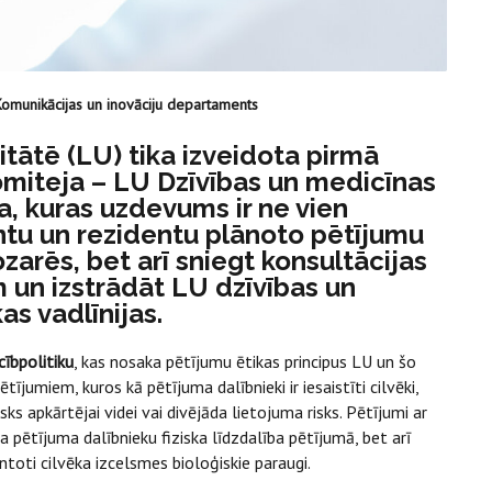
Komunikācijas un inovāciju departaments
itātē (LU) tika izveidota pirmā
omiteja – LU Dzīvības un medicīnas
a, kuras uzdevums ir ne vien
ntu un rezidentu plānoto pētījumu
zarēs, bet arī sniegt konsultācijas
 un izstrādāt LU dzīvības un
s vadlīnijas.
cībpolitiku
, kas nosaka pētījumu ētikas principus LU un šo
tījumiem, kuros kā pētījuma dalībnieki ir iesaistīti cilvēki,
sks apkārtējai videi vai divējāda lietojuma risks. Pētījumi ar
ota pētījuma dalībnieku fiziska līdzdalība pētījumā, bet arī
ntoti cilvēka izcelsmes bioloģiskie paraugi.