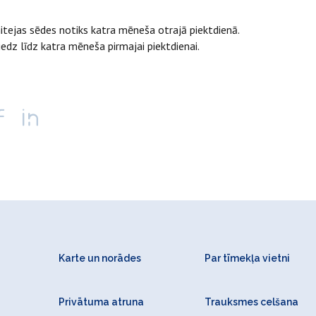
tejas sēdes notiks katra mēneša otrajā piektdienā.
edz līdz katra mēneša pirmajai piektdienai.
Karte un norādes
Par tīmekļa vietni
Privātuma atruna
Trauksmes celšana