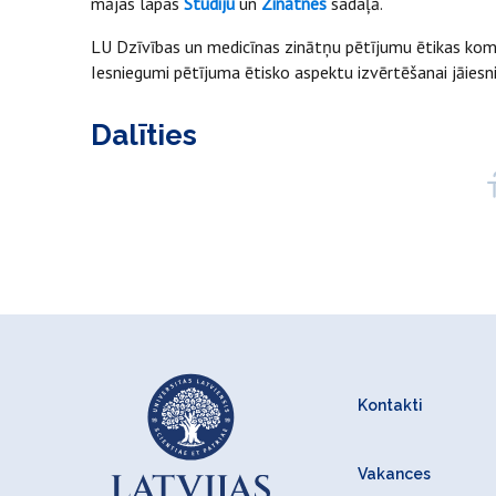
mājas lapas
Studiju
un
Zinātnes
sadaļā.
LU Dzīvības un medicīnas zinātņu pētījumu ētikas komi
Iesniegumi pētījuma ētisko aspektu izvērtēšanai jāiesni
Dalīties
Kontakti
Vakances