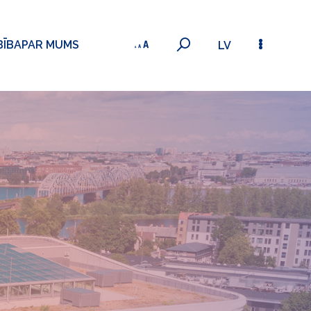
BĪBA
PAR MUMS
LV