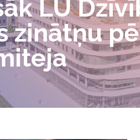
āk LU Dzīvī
 zinātņu pē
miteja