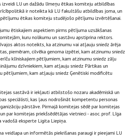
 izveidi LU un dažādu līmeņu ētikas komiteju atbildības
īcībpolitikā ir noteikta kā LU fakultāšu atbildības joma, un
pētījumu ētikas komiteju studējošo pētījumu izvērtēšanai.
tījumu ētiskajiem aspektiem pirms pētījuma uzsākšanas
omitejām, kuru nolikumu un sastāvu apstiprina rektors.
īvajos aktos noteikts, ka atzinumu vai atļauju sniedz ārēja
eiktas, piemēram, cilvēka genoma izpētei, kam atzinumu sniedz
ierīču klīniskajiem pētījumiem, kam atzinumu sniedz zāļu
ģinājumu dzīvniekiem, kam atļauju sniedz Pārtikas un
mu pētījumiem, kam atļauju sniedz Ģenētiski modificētu
tejas sastāvā ir iekļauti atbilstošo nozaru akadēmiskā un
ības speciālisti, kas ļaus nodrošināt kompetentu personas
rganizāciju pārstāve. Pirmajā komitejas sēdē par komitejas
un par komitejas priekšsēdētājas vietnieci - asoc. prof. Līga
 vadošā eksperte Ligita Liepiņa.
a veidlapa un informētās piekrišanas paraugi ir pieejami LU