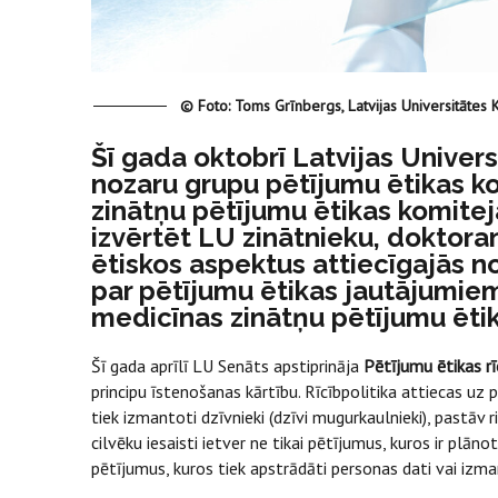
© Foto: Toms Grīnbergs, Latvijas Universitātes 
Šī gada oktobrī Latvijas Univers
nozaru grupu pētījumu ētikas k
zinātņu pētījumu ētikas komitej
izvērtēt LU zinātnieku, doktora
ētiskos aspektus attiecīgajās no
par pētījumu ētikas jautājumiem
medicīnas zinātņu pētījumu ētika
Šī gada aprīlī LU Senāts apstiprināja
Pētījumu ētikas rī
principu īstenošanas kārtību. Rīcībpolitika attiecas uz pē
tiek izmantoti dzīvnieki (dzīvi mugurkaulnieki), pastāv ri
cilvēku iesaisti ietver ne tikai pētījumus, kuros ir plān
pētījumus, kuros tiek apstrādāti personas dati vai izma