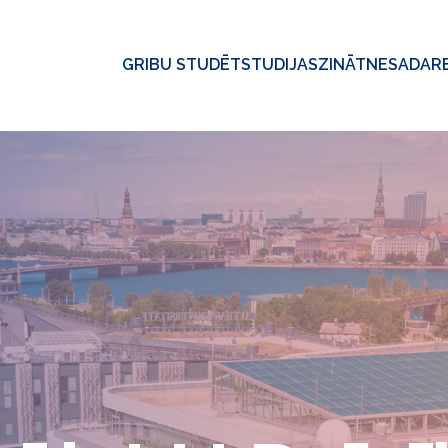
GRIBU STUDĒT
STUDIJAS
ZINĀTNE
SADAR