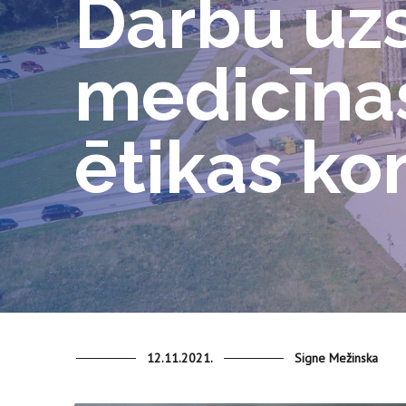
Darbu uzs
medicīnas
ētikas ko
12.11.2021.
Signe Mežinska