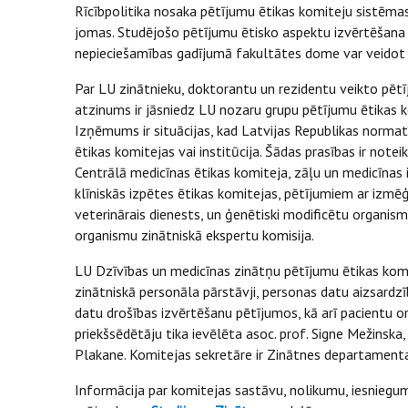
Rīcībpolitika nosaka pētījumu ētikas komiteju sistēmas
jomas. Studējošo pētījumu ētisko aspektu izvērtēšana r
nepieciešamības gadījumā fakultātes dome var veidot 
Par LU zinātnieku, doktorantu un rezidentu veikto pē
atzinums ir jāsniedz LU nozaru grupu pētījumu ētikas k
Izņēmums ir situācijas, kad Latvijas Republikas normat
ētikas komitejas vai institūcija. Šādas prasības ir not
Centrālā medicīnas ētikas komiteja, zāļu un medicīnas 
klīniskās izpētes ētikas komitejas, pētījumiem ar izmē
veterinārais dienests, un ģenētiski modificētu organis
organismu zinātniskā ekspertu komisija.
LU Dzīvības un medicīnas zinātņu pētījumu ētikas
komi
zinātniskā personāla pārstāvji, personas datu aizsardz
datu drošības izvērtēšanu pētījumos, kā arī pacientu o
priekšsēdētāju tika ievēlēta asoc. prof. Signe Mežinska, 
Plakane. Komitejas sekretāre ir Zinātnes departamenta
Informācija par komitejas sastāvu, nolikumu, iesniegum