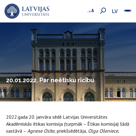
LV
20.01.2022. Par neētisku rīcību
2022.gada 20. janvāra sēdē Latvijas Universitātes
Akadēmiskās ētikas komisija (turpmāk – Ētikas komisija) šādā
sastāvā –
Agnese Osīte,
priekšsēdētāja,
Olga Ošeniece,