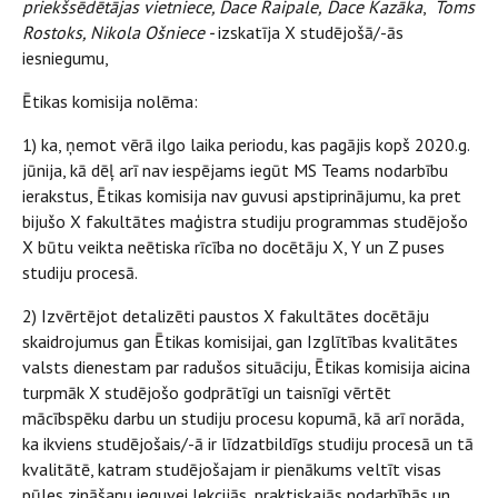
priekšsēdētājas vietniece, Dace Raipale,
Dace Kazāka
,
Toms
Rostoks, Nikola Ošniece -
izskatīja X studējošā/-ās
iesniegumu,
Ētikas komisija nolēma:
1) ka, ņemot vērā ilgo laika periodu, kas pagājis kopš 2020.g.
jūnija, kā dēļ arī nav iespējams iegūt MS Teams nodarbību
ierakstus, Ētikas komisija nav guvusi apstiprinājumu, ka pret
bijušo X fakultātes maģistra studiju programmas studējošo
X būtu veikta neētiska rīcība no docētāju X, Y un Z puses
studiju procesā.
2) Izvērtējot detalizēti paustos X fakultātes docētāju
skaidrojumus gan Ētikas komisijai, gan Izglītības kvalitātes
valsts dienestam par radušos situāciju, Ētikas komisija aicina
turpmāk X studējošo godprātīgi un taisnīgi vērtēt
mācībspēku darbu un studiju procesu kopumā, kā arī norāda,
ka ikviens studējošais/-ā ir līdzatbildīgs studiju procesā un tā
kvalitātē, katram studējošajam ir pienākums veltīt visas
pūles zināšanu ieguvei lekcijās, praktiskajās nodarbībās un