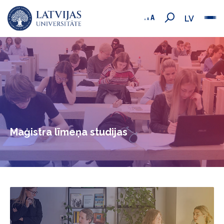
LV
Maģistra līmeņa studijas