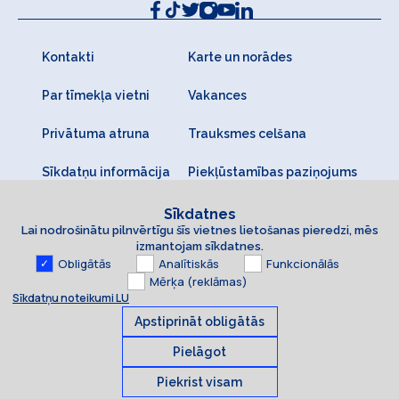
Kontakti
Karte un norādes
Par tīmekļa vietni
Vakances
Privātuma atruna
Trauksmes celšana
Sīkdatņu informācija
Piekļūstamības paziņojums
Sīkdatnes
Lai nodrošinātu pilnvērtīgu šīs vietnes lietošanas pieredzi, mēs
izmantojam sīkdatnes.
Obligātās
Analītiskās
Funkcionālās
Mērķa (reklāmas)
Sīkdatņu noteikumi LU
Apstiprināt obligātās
Pielāgot
Piekrist visam
Sīkdatnes