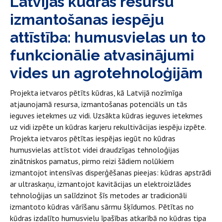
Latvijas kūdras resursu
izmantošanas iespēju
attīstība: humusvielas un to
funkcionālie atvasinājumi
vides un agrotehnoloģijām
Projekta ietvaros pētīts kūdras, kā Latvijā nozīmīga
atjaunojamā resursa, izmantošanas potenciāls un tās
ieguves ietekmes uz vidi. Uzsākta kūdras ieguves ietekmes
uz vidi izpēte un kūdras karjeru rekultivācijas iespēju izpēte.
Projekta ietvaros pētītas iespējas iegūt no kūdras
humusvielas attīstot videi draudzīgas tehnoloģijas
zinātniskos pamatus, pirmo reizi šādiem nolūkiem
izmantojot intensīvas disperģēšanas pieejas: kūdras apstrādi
ar ultraskaņu, izmantojot kavitācijas un elektroizlādes
tehnoloģijas un salīdzinot šīs metodes ar tradicionāli
izmantoto kūdras vārīšanu sārmu šķīdumos. Pētītas no
kūdras izdalīto humusvielu īpašības atkarībā no kūdras tipa