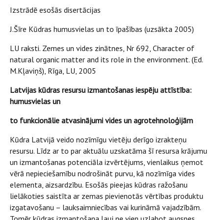
Izstrādē esošās disertācijas
J.Šīre Kūdras humusvielas un to īpašības (uzsākta 2005)
LU raksti. Zemes un vides zinātnes, Nr 692, Character of
natural organic matter and its role in the environment. (Ed.
M.Kļaviņš), Rīga, LU, 2005
Latvijas kūdras resursu izmantošanas iespēju attīstība:
humusvielas un
to funkcionālie atvasinājumi vides un agrotehnoloģijām
Kūdra Latvijā veido nozīmīgu vietēju derīgo izrakteņu
resursu. Līdz ar to par aktuālu uzskatāma šī resursa krājumu
un izmantošanas potenciāla izvērtējums, vienlaikus ņemot
vērā nepieciešamību nodrošināt purvu, kā nozīmīga vides
elementa, aizsardzību. Esošās pieejas kūdras ražošanu
lielākoties saistīta ar zemas pievienotās vērtības produktu
izgatavošanu – lauksaimniecības vai kurināmā vajadzībām.
Tomēr kūdras izmantošana ļauj ne vien uzlabot augsnes