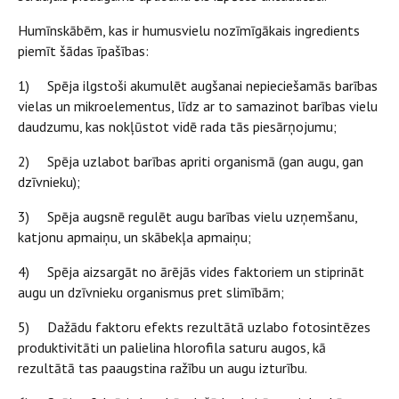
Humīnskābēm, kas ir humusvielu nozīmīgākais ingredients
piemīt šādas īpašības:
1) Spēja ilgstoši akumulēt augšanai nepieciešamās barības
vielas un mikroelementus, līdz ar to samazinot barības vielu
daudzumu, kas nokļūstot vidē rada tās piesārņojumu;
2) Spēja uzlabot barības apriti organismā (gan augu, gan
dzīvnieku);
3) Spēja augsnē regulēt augu barības vielu uzņemšanu,
katjonu apmaiņu, un skābekļa apmaiņu;
4) Spēja aizsargāt no ārējās vides faktoriem un stiprināt
augu un dzīvnieku organismus pret slimībām;
5) Dažādu faktoru efekts rezultātā uzlabo fotosintēzes
produktivitāti un palielina hlorofila saturu augos, kā
rezultātā tas paaugstina ražību un augu izturību.