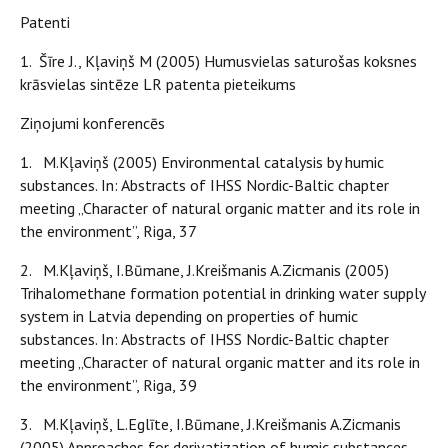
Patenti
1. Šīre J., Kļaviņš M (2005) Humusvielas saturošas koksnes
krāsvielas sintēze LR patenta pieteikums
Ziņojumi konferencēs
1. M.Kļaviņš (2005) Environmental catalysis by humic
substances. In: Abstracts of IHSS Nordic-Baltic chapter
meeting „Character of natural organic matter and its role in
the environment”, Riga, 37
2. M.Kļaviņš, I.Būmane, J.Kreišmanis A.Zicmanis (2005)
Trihalomethane formation potential in drinking water supply
system in Latvia depending on properties of humic
substances. In: Abstracts of IHSS Nordic-Baltic chapter
meeting „Character of natural organic matter and its role in
the environment”, Riga, 39
3. M.Kļaviņš, L.Eglīte, I.Būmane, J.Kreišmanis A.Zicmanis
(2005) Approaches for derivatization of humic substances.