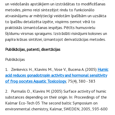
un veidošanās apstākļiem un izstrādātas to modificēšanas
metodes, pirmo reizi sintezējot rindu to funkcionālo
atvasinājumu ar mērķtiecīgi veidotām īpašībām un uzsākta
to īpašību detalizēta izpēte, vispirms ņemot vērā to
praktiskās izmantošanas iespējas. Pētīts humusvielu
šķīdumu virsmas spraigums. Izstrādāti risinājumi koksnes un
papīra krāsas sintēzei, izmantojot derivatizācijas metodes.
Publikācijas, patenti, disertācijas
Publikācijas
1. Zenkevics H., Klavins M., Vose V., Bucena A. (2005)
Humic
acid reduces gonadotropin activity and hormonal sensitivity
of frog oocytes Aquatic Toxicology
, 75(4), 380 - 383
2. Purmalis O., Klavins M. (2005) Surface activity of humic
substances depending on their origin. In: Proceedings of the
Kalmar Eco-Tech 05 The second baltic Symposium on
environmental chemistry, Kalmar, SWEDEN, 2005, 593-600