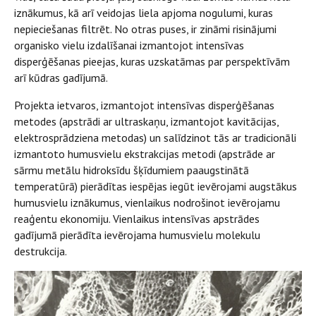
iznākumus, kā arī veidojas liela apjoma nogulumi, kuras
nepieciešanas filtrēt. No otras puses, ir zināmi risinājumi
organisko vielu izdalīšanai izmantojot intensīvas
disperģēšanas pieejas, kuras uzskatāmas par perspektīvām
arī kūdras gadījumā.
Projekta ietvaros, izmantojot intensīvas disperģēšanas
metodes (apstrādi ar ultraskaņu, izmantojot kavitācijas,
elektrosprādziena metodas) un salīdzinot tās ar tradicionāli
izmantoto humusvielu ekstrakcijas metodi (apstrāde ar
sārmu metālu hidroksīdu šķīdumiem paaugstinātā
temperatūrā) pierādītas iespējas iegūt ievērojami augstākus
humusvielu iznākumus, vienlaikus nodrošinot ievērojamu
reaģentu ekonomiju. Vienlaikus intensīvas apstrādes
gadījumā pierādīta ievērojama humusvielu molekulu
destrukcija.