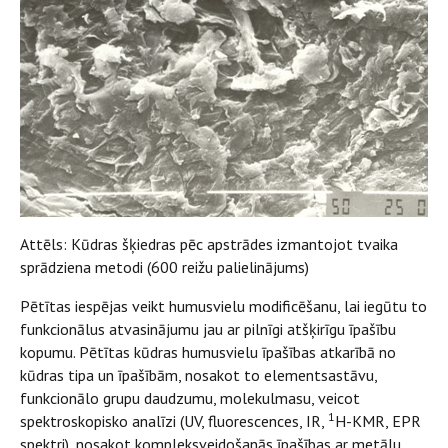
Attēls: Kūdras šķiedras pēc apstrādes izmantojot tvaika
sprādziena metodi (600 reižu palielinājums)
Pētītas iespējas veikt humusvielu modificēšanu, lai iegūtu to
funkcionālus atvasinājumu jau ar pilnīgi atšķirīgu īpašību
kopumu. Pētītas kūdras humusvielu īpašības atkarībā no
kūdras tipa un īpašībām, nosakot to elementsastāvu,
funkcionālo grupu daudzumu, molekulmasu, veicot
1
spektroskopisko analīzi (UV, fluorescences, IR,
H-KMR, EPR
spektri), nosakot kompleksveidošanās īpašības ar metālu