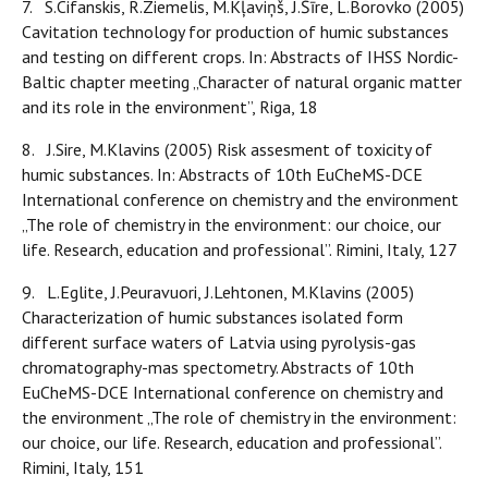
7. S.Cifanskis, R.Ziemelis, M.Kļaviņš, J.Šīre, L.Borovko (2005)
Cavitation technology for production of humic substances
and testing on different crops. In: Abstracts of IHSS Nordic-
Baltic chapter meeting „Character of natural organic matter
and its role in the environment”, Riga, 18
8. J.Sire, M.Klavins (2005) Risk assesment of toxicity of
humic substances. In: Abstracts of 10th EuCheMS-DCE
International conference on chemistry and the environment
„The role of chemistry in the environment: our choice, our
life. Research, education and professional”. Rimini, Italy, 127
9. L.Eglite, J.Peuravuori, J.Lehtonen, M.Klavins (2005)
Characterization of humic substances isolated form
different surface waters of Latvia using pyrolysis-gas
chromatography-mas spectometry. Abstracts of 10th
EuCheMS-DCE International conference on chemistry and
the environment „The role of chemistry in the environment:
our choice, our life. Research, education and professional”.
Rimini, Italy, 151