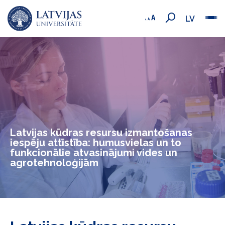
LV
Latvijas kūdras resursu izmantošanas
iespēju attīstība: humusvielas un to
funkcionālie atvasinājumi vides un
agrotehnoloģijām