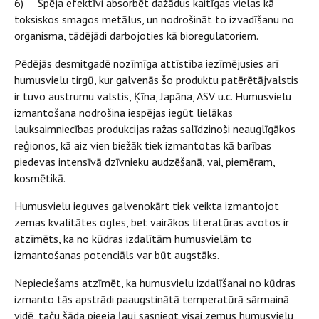
6) Spēja efektīvi absorbēt dažādus kaitīgas vielas kā
toksiskos smagos metālus, un nodrošināt to izvadīšanu no
organisma, tādējādi darbojoties kā bioregulatoriem.
Pēdējās desmitgadē nozīmīga attīstība iezīmējusies arī
humusvielu tirgū, kur galvenās šo produktu patērētājvalstis
ir tuvo austrumu valstis, Ķīna, Japāna, ASV u.c. Humusvielu
izmantošana nodrošina iespējas iegūt lielākas
lauksaimniecības produkcijas ražas salīdzinoši neauglīgākos
reģionos, kā aiz vien biežāk tiek izmantotas kā barības
piedevas intensīvā dzīvnieku audzēšanā, vai, piemēram,
kosmētikā.
Humusvielu ieguves galvenokārt tiek veikta izmantojot
zemas kvalitātes ogles, bet vairākos literatūras avotos ir
atzīmēts, ka no kūdras izdalītām humusvielām to
izmantošanas potenciāls var būt augstāks.
Nepieciešams atzīmēt, ka humusvielu izdalīšanai no kūdras
izmanto tās apstrādi paaugstinātā temperatūrā sārmainā
vidē, taču šāda pieeja ļauj sasniegt visai zemus humusvielu