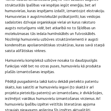
strukturālās īpašības vai iespējas iegūt enerģiju, bet arī
humusvielas, kuras iespējams izdalīt, izmantojot ekstrakciju.
Humusvielas ir augstmolekulāri polikatjonīti, kas veidojas
sadaloties dzīvajai organiskajai vielai un kurus raksturo
augsts noturīgums vidē, bet atkarībā no to šķīdības un
molekulmasas tās iedala humīnskābēs un fulvoskābēs.
Nozīmīgi humusvielu uzbūves struktūrelementi ir augsti
kondensētas apoliaromātiskas struktūras, kuras savā starpā
saista alifātiskas virknes.
Humusvielu kompleksā uzbūve nosaka to daudzpusīgās
funkcijas vidē bet no otras puses, humusvielu kā produkta
plašās izmantošanas iespējas.
Pēdējā pusgadsimta laikā katru dekādi pieteikto patentu
skaits, kas saistīti ar humusvielu ieguvi (to skaitā ir arī
projekta pieteicēju patents) un izmantošanu, ir divkāršojies,
iezīmējot vairākus humusvielu izmantošanas virzienus. Arī
humusvielu īpašību izpētei veltītās literatūras apjoma
straujais pieaugums apliecina šīs izpētes aktualitāti.