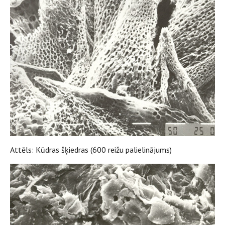
Attēls: Kūdras šķiedras (600 reižu palielinājums)