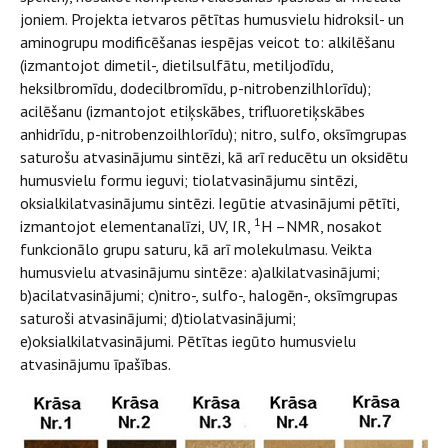
joniem. Projekta ietvaros pētītas humusvielu hidroksil- un
aminogrupu modificēšanas iespējas veicot to: alkilēšanu
(izmantojot dimetil-, dietilsulfātu, metiljodīdu,
heksilbromīdu, dodecilbromīdu, p-nitrobenzilhlorīdu);
acilēšanu (izmantojot etiķskābes, trifluoretiķskābes
anhidrīdu, p-nitrobenzoilhlorīdu); nitro, sulfo, oksīmgrupas
saturošu atvasinājumu sintēzi, kā arī reducētu un oksidētu
humusvielu formu ieguvi; tiolatvasinājumu sintēzi,
oksialkilatvasinājumu sintēzi. Iegūtie atvasinājumi pētīti,
1
izmantojot elementanalīzi, UV, IR,
H –NMR, nosakot
funkcionālo grupu saturu, kā arī molekulmasu. Veikta
humusvielu atvasinājumu sintēze: a)alkilatvasinājumi;
b)acilatvasinājumi; c)nitro-, sulfo-, halogēn-, oksīmgrupas
saturoši atvasinājumi; d)tiolatvasinājumi;
e)oksialkilatvasinājumi. Pētītas iegūto humusvielu
atvasinājumu īpašības.