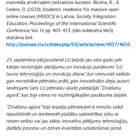
masveida atvērtajiem tiešsaistes kursiem: Birzina, R., &
Cedere, D. (2020). Students’ readiness for massive open
online courses (MOOCS) in Latvia.
Society. Integration.
Education. Proceedings of the International Scientific
Conference
. Vol. IV, pp. 403-413. (tiks indeksēta WoS)
skatāma šeit:
http://journals.rta.lv/index.php/SIE/article/view/4957/4650
25. septembra pēcpusdienā LU telpās jau otro gadu pēc
kārtas norisinājās atklājumu un inovāciju pasākums “LU
Jauno tehnoloģiju un inovāciju diena”, kur vienuviet satikās
gan mundrākie pētnieku prāti, gan inovatīvāko ideju autori.
Ievērojami liels LU pētnieku skaits piedalījās “Zināšanu
agorā”, kas bija viena no nozīmīgākajām pasākuma daļām.
“Zināšanu agora” bija iespēja pētniekiem 6 minūšu laikā
iepazīstināt un ieinteresēt plašāku sabiedrības loku ar
nesen veiktu vai jau sāktu inovatīvu pētījumu tehnoloģiju,
dažādu procesu un dzīves kvalitātes uzlabošanas jomā.