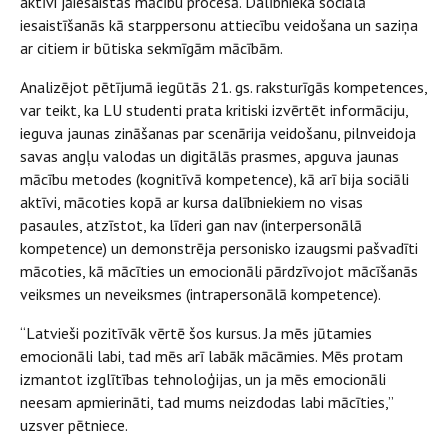
aktīvi jāiesaistās mācību procesā. Dalībnieka sociālā
iesaistīšanās kā starppersonu attiecību veidošana un saziņa
ar citiem ir būtiska sekmīgām mācībām.
Analizējot pētījumā iegūtās 21. gs. raksturīgās kompetences,
var teikt, ka LU studenti prata kritiski izvērtēt informāciju,
ieguva jaunas zināšanas par scenārija veidošanu, pilnveidoja
savas angļu valodas un digitālās prasmes, apguva jaunas
mācību metodes (kognitīvā kompetence), kā arī bija sociāli
aktīvi, mācoties kopā ar kursa dalībniekiem no visas
pasaules, atzīstot, ka līderi gan nav (interpersonālā
kompetence) un demonstrēja personisko izaugsmi pašvadīti
mācoties, kā mācīties un emocionāli pārdzīvojot mācīšanās
veiksmes un neveiksmes (intrapersonālā kompetence).
“Latvieši pozitīvāk vērtē šos kursus. Ja mēs jūtamies
emocionāli labi, tad mēs arī labāk mācāmies. Mēs protam
izmantot izglītības tehnoloģijas, un ja mēs emocionāli
neesam apmierināti, tad mums neizdodas labi mācīties,”
uzsver pētniece.