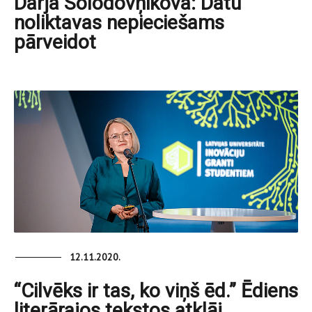
Darja Solodovņikova: Datu
noliktavas nepieciešams
pārveidot
12.11.2020.
“Cilvēks ir tas, ko viņš ēd.” Ēdiens
literārajos tekstos atklāj