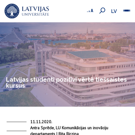
LV
Latvijas studenti pozitīvi vērtē tiešsaistes
kursus
11.11.2020.
Antra Sprēde, LU Komunikācijas un inovāciju
departaments | Rita Birziņa