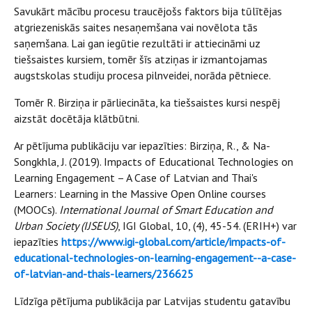
Savukārt mācību procesu traucējošs faktors bija tūlītējas
atgriezeniskās saites nesaņemšana vai novēlota tās
saņemšana. Lai gan iegūtie rezultāti ir attiecināmi uz
tiešsaistes kursiem, tomēr šīs atziņas ir izmantojamas
augstskolas studiju procesa pilnveidei, norāda pētniece.
Tomēr R. Birziņa ir pārliecināta, ka tiešsaistes kursi nespēj
aizstāt docētāja klātbūtni.
Ar pētījuma publikāciju var iepazīties: Birziņa, R., & Na-
Songkhla, J. (2019). Impacts of Educational Technologies on
Learning Engagement – A Case of Latvian and Thai's
Learners: Learning in the Massive Open Online courses
(MOOCs).
International Journal of Smart Education and
Urban Society (IJSEUS)
, IGI Global, 10, (4), 45-54. (ERIH+) var
iepazīties
https://www.igi-global.com/article/impacts-of-
educational-technologies-on-learning-engagement--a-case-
of-latvian-and-thais-learners/236625
Līdzīga pētījuma publikācija par Latvijas studentu gatavību