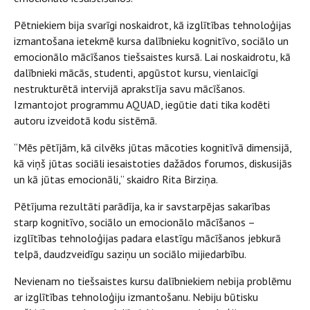
Pētniekiem bija svarīgi noskaidrot, kā izglītības tehnoloģijas
izmantošana ietekmē kursa dalībnieku kognitīvo, sociālo un
emocionālo mācīšanos tiešsaistes kursā. Lai noskaidrotu, kā
dalībnieki mācās, studenti, apgūstot kursu, vienlaicīgi
nestrukturētā intervijā aprakstīja savu mācīšanos.
Izmantojot programmu AQUAD, iegūtie dati tika kodēti
autoru izveidotā kodu sistēmā.
“Mēs pētījām, kā cilvēks jūtas mācoties kognitīvā dimensijā,
kā viņš jūtas sociāli iesaistoties dažādos forumos, diskusijās
un kā jūtas emocionāli,” skaidro Rita Birziņa.
Pētījuma rezultāti parādīja, ka ir savstarpējas sakarības
starp kognitīvo, sociālo un emocionālo mācīšanos –
izglītības tehnoloģijas padara elastīgu mācīšanos jebkurā
telpā, daudzveidīgu saziņu un sociālo mijiedarbību.
Nevienam no tiešsaistes kursu dalībniekiem nebija problēmu
ar izglītības tehnoloģiju izmantošanu. Nebiju būtisku