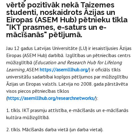
vērtē pozitīvāk nekā Taizemes
studenti, noskaidrots Āzijas un
Eiropas (ASEM Hub) pētnieku tīkla
"IKT prasmes, e-saturs un e-
mācīšanās" pētījumā.
Jau 12 gadus Latvijas Universitāte (LU) ir iesaistījusies Āzijas
Eiropas (ASEM Hub) darbībā.
Izglītības un pētniecības centrs
mūžizglītībā (
Education and Research Hub for Lifelong
Learning
, ASEM
https://asemlllhub.org
/
) ir oficiāls tīkls
universitāšu sadarbībai kopīgos pētījumos par mūžizglītību
Āzijas un Eiropas valstīs. Latvija no 2008. gada pārstāvēta
visos piecos pētniecības tīklos
(
https://asemlllhub.org/researchnetworks/
):
1. tīkls. IKT prasmju attīstība, e-mācīšanās un e-mācīšanās
kultūra mūžizglītībā.
2. tīkls. Mācīšanās darba vietā (un darba vietai).