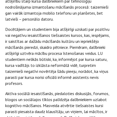
atšķirību starp kursa dalībniekiem par tehnoloģiju
nodrošinājuma izmantošanu mācīšanās procesā: taizemieši
gan vairāk izmantoja mobilo telefonu un planšetes, bet
latvieši – personālo datoru.
Docētājiem un studentiem bija atšķirīgi uzskati par pozitīvu
vai negatīvu iesaistīšanos tiešsaistes kursos, kas, iespējams,
ir saistītas ar dažādu mācīšanās kultūru un iepriekšējo
mācīšanās pieredzi, skaidro pētniece. Piemēram, dalībnieki
atšķirīgi uztvēra mācību procesa īstenošanas veidus. LU
studentiem nelikās būtiski, ka, informējot par kursa saturu,
kursa vadītājs to izklāsta neformālā vidē, turpretim
taizemieši negatīvi novērtēja šādu pieeju, norādot, ka viņus
parasti par kursa norisi oficiāli informē asistents nevis
profesors.
Aktīva sociālā iesaistīšanās, piedaloties diskusijās, forumos,
blogos un sociālajos tīklos palīdzēja dalībniekiem uzlabot
kognitīvo mācīšanos. Masveida atvērtie tiešsaistes kursi
parasti piesaista daudz klausītāju, un viņiem, lai mācītos, ir