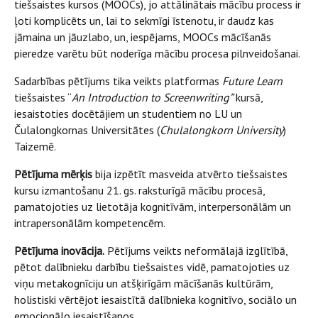
tiešsaistes kursos (MOOCs), jo attālinātais mācību process ir
ļoti komplicēts un, lai to sekmīgi īstenotu, ir daudz kas
jāmaina un jāuzlabo, un, iespējams, MOOCs mācīšanās
pieredze varētu būt noderīga mācību procesa pilnveidošanai.
Sadarbības pētījums tika veikts platformas
Future Learn
tiešsaistes “
An Introduction to Screenwriting”
kursā,
iesaistoties docētājiem un studentiem no LU un
Čulalongkornas Universitātes (
Chulalongkorn University
)
Taizemē.
Pētījuma mērķis
bija izpētīt masveida atvērto tiešsaistes
kursu izmantošanu 21. gs. raksturīgā mācību procesā,
pamatojoties uz lietotāja kognitīvām, interpersonālām un
intrapersonālām kompetencēm.
Pētījuma inovācija.
Pētījums veikts neformālajā izglītībā,
pētot dalībnieku darbību tiešsaistes vidē, pamatojoties uz
viņu metakognīciju un atšķirīgām mācīšanās kultūrām,
holistiski vērtējot iesaistītā dalībnieka kognitīvo, sociālo un
emocionālo iesaistīšanos.