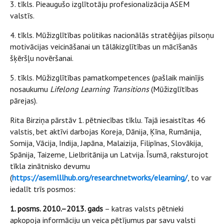
3. tīkls. Pieaugušo izglītotāju profesionalizācija ASEM
valstīs.
4. tīkls. Mūžizglītības politikas nacionālās stratēģijas pilsoņu
motivācijas veicināšanai un tālākizglītības un mācīšanās
šķēršļu novēršanai.
5. tīkls. Mūžizglītības pamatkompetences (pašlaik mainījis
nosaukumu
Lifelong Learning Transitions
(Mūžizglītības
pārejas).
Rita Birziņa pārstāv 1. pētniecības tīklu. Tajā iesaistītas 46
valstis, bet aktīvi darbojas Koreja, Dānija, Ķīna, Rumānija,
Somija, Vācija, Indija, Japāna, Malaizija, Filipīnas, Slovākija,
Spānija, Taizeme, Lielbritānija un Latvija. Īsumā, raksturojot
tīkla zinātnisko devumu
(
https://asemlllhub.org/researchnetworks/elearning/
, to var
iedalīt trīs posmos:
1. posms. 2010.–2013. gads
– katras valsts pētnieki
apkopoja informāciju un veica pētījumus par savu valsti