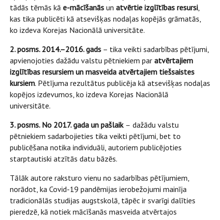
tādās tēmās kā
e-mācīšanās
un
atvērtie izglītības resursi
,
kas tika publicēti kā atsevišķas nodaļas kopējās grāmatās,
ko izdeva Korejas Nacionālā universitāte.
2. posms. 2014.–2016. gads
– tika veikti sadarbības pētījumi,
apvienojoties dažādu valstu pētniekiem par
atvērtajiem
izglītības resursiem un masveida atvērtajiem tiešsaistes
kursiem
. Pētījuma rezultātus publicēja kā atsevišķas nodaļas
kopējos izdevumos, ko izdeva Korejas Nacionālā
universitāte.
3. posms. No 2017. gada un pašlaik
–
dažādu valstu
pētniekiem sadarbojieties tika veikti pētījumi, bet to
publicēšana notika individuāli, autoriem publicējoties
starptautiski atzītās datu bāzēs.
Tālāk autore raksturo vienu no sadarbības pētījumiem,
norādot, ka Covid-19 pandēmijas ierobežojumi mainīja
tradicionālās studijas augstskolā, tāpēc ir svarīgi dalīties
pieredzē, kā notiek mācīšanās masveida atvērtajos