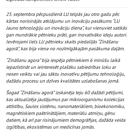
25. septembra pēcpusdienā LU telpās jau otro gadu pēc
kārtas norisinājās atklājumu un inovāciju pasākums “LU
Jauno tehnoloģiju un inovāciju diena”, kur vienuviet satikās
gan mundrākie pētnieku prāti, gan inovatīvāko ideju autori.
Ievērojami liels LU pētnieku skaits piedalījās “Zināšanu
agorā”, kas bija viena no nozīmīgākajām pasākuma daļām.
“Zināšanu agora” bija iespēja pētniekiem 6 minūšu laikā
iepazīstināt un ieinteresēt plašāku sabiedrības loku ar
nesen veiktu vai jau sāktu inovatīvu pētījumu tehnoloģiju,
dažādu procesu un dzīves kvalitātes uzlabošanas jomā.
Šogad “Zināšanu agorā” izskanēja teju 60 dažādi pētījumi,
kas aktualizēja jautājumus par mikroorganismu kolekcijas
attīstību, Saules sistēmu, nanomateriāliem, bioekonomiku,
magnētiskiem paātrinātājiem, materiālu atmiņu, gēnu
datiem, kā arī par risinājumiem demogrāfijas, dažāda veida
izglītības, ekosistēmas un medicīnas jomās.