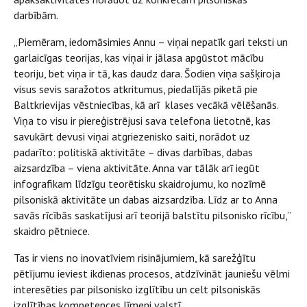
darbībām.
„Piemēram, iedomāsimies Annu – viņai nepatīk gari teksti un
garlaicīgas teorijas, kas viņai ir jālasa apgūstot mācību
teoriju, bet viņa ir tā, kas daudz dara. Šodien viņa sašķiroja
visus sevis saražotos atkritumus, piedalījās piketā pie
Baltkrievijas vēstniecības, kā arī klases vecākā vēlēšanās.
Viņa to visu ir piereģistrējusi sava telefona lietotnē, kas
savukārt devusi viņai atgriezenisko saiti, norādot uz
padarīto: politiskā aktivitāte – divas darbības, dabas
aizsardzība – viena aktivitāte. Anna var tālāk arī iegūt
infografikam līdzīgu teorētisku skaidrojumu, ko nozīmē
pilsoniskā aktivitāte un dabas aizsardzība. Līdz ar to Anna
savās rīcībās saskatījusi arī teorijā balstītu pilsonisko rīcību,”
skaidro pētniece.
Tas ir viens no inovatīviem risinājumiem, kā sarežģītu
pētījumu ieviest ikdienas procesos, atdzīvināt jauniešu vēlmi
interesēties par pilsonisko izglītību un celt pilsoniskās
izglītības kompetences līmeni valstī.