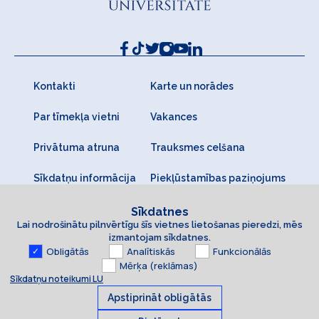
Kontakti
Karte un norādes
Par tīmekļa vietni
Vakances
Privātuma atruna
Trauksmes celšana
Sīkdatņu informācija
Piekļūstamības paziņojums
Sīkdatnes
Lai nodrošinātu pilnvērtīgu šīs vietnes lietošanas pieredzi, mēs
izmantojam sīkdatnes.
Obligātās
Analītiskās
Funkcionālās
Mērķa (reklāmas)
Sīkdatņu noteikumi LU
Apstiprināt obligātās