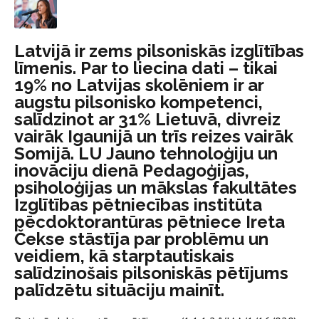
Latvijā ir zems pilsoniskās izglītības
līmenis. Par to liecina dati – tikai
19% no Latvijas skolēniem ir ar
augstu pilsonisko kompetenci,
salīdzinot ar 31% Lietuvā, divreiz
vairāk Igaunijā un trīs reizes vairāk
Somijā. LU Jauno tehnoloģiju un
inovāciju dienā Pedagoģijas,
psiholoģijas un mākslas fakultātes
Izglītības pētniecības institūta
pēcdoktorantūras pētniece Ireta
Čekse stāstīja par problēmu un
veidiem, kā starptautiskais
salīdzinošais pilsoniskās pētījums
palīdzētu situāciju mainīt.