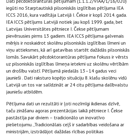
Dati pēcdoktorantūras pētījumam (1.1.1.2/VIAA/1/16/020)
iegūti no
Starptautiskā pilsoniskās izglītības pētījuma IEA
ICCS 2016, kura vadītāja Latvijā I. Čekse ir kopš 2014. gada.
IEA ICCS pētījums Latvijā notiek jau kopš 1999. gada, bet
Latvijas Universitātes pētniece I. Čekse pētījumam
pievērsusies pirms 13 gadiem. IEA ICCS pētījuma galvenais
mērķis ir noskaidrot skolēnu pilsoniskās izglītības līmeni un
viņu attieksmes, kā arī gatavības startēt dažādās pilsoniskās
lomās. Savukārt pēcdoktorantūras pētījuma fokuss ir vērsts
uz pilsoniskās izglītības līmeņa ietekmi uz skolēnu vērtībām
un drošību valstī. Pētījumā piedalās 13–14 gadus veci
jaunieši . Dati raksturo kopējo situāciju 8. klašu skolēnu vidū
Latvijā un tos var salīdzināt ar 24 citu pētījuma dalībvalstu
jauniešu atbildēm.
Pētījuma dati un rezultāti ir ļoti nozīmīgi ikdienas dzīvē,
taču zināšanu agoras prezentācijas laikā pētniece I. Čekse
pastāstīja par diviem – tradicionālo un inovatīvo
pielietojumu. „Tradicionālais ceļš ir sadarbības veidošana ar
ministrijām, izstrādājot dažādas rīcības politikas