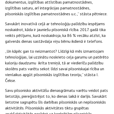
dokumentus, izglītības attīstības pamatnostādnes,
izglītības saturu, arī integrācijas pamatnostādnes,
pilsoniskās izglītības pamatnostādnes u.c.,” stāsta pētniece.
Savukārt inovatīvā ceļā ar tehnoloģiju palīdzību iespējams
noskaidrot, kāda ir jauniešu pilsoniskā rīcība. 2017. gadā tika
veikts pētījums, kurā noskaidroja, ka 86 % vecāku atzīst, ka
galvenās dienas sastāvdaļa viņu bērnu ikdienā ir telefons.
„Un kāpēc gan to neizmantot? Līdzīgi kā mēs izmantojam
tehnoloģijas, lai uzzinātu noskrieto ceļa garumu un patērēto
kaloriju daudzumu ikrīta treniņā, tā ar viedierīču palīdzību
skolēns pats varētu sekot līdzi savai pilsoniskajai rīcība un
vienlaikus apgūt pilsoniskās izglītības teoriju,” stāsta I.
Čekse.
Savu pilsonisko aktivitāšu dienasgrāmatu varētu veidot pats
lietotājs, piereģistrējot to, ko dienas laikā ir darījis. Savukārt
lietotne sagrupētu šīs darbības pilsoniskās un nepilsoniskās
aktivitātēs. Pilsoniskās aktivitātes tiktu grupētas
apakšaktivitātēs norādot uz konkrētām pilsoniskās