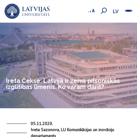
LV
Ireta Čekse: Latvijā ir zems pilsoniskās
izglītības līmenis. Ko varam darīt?
05.11.2020.
Iveta Sazonova, LU Komunikācijas un inovāciju
departaments