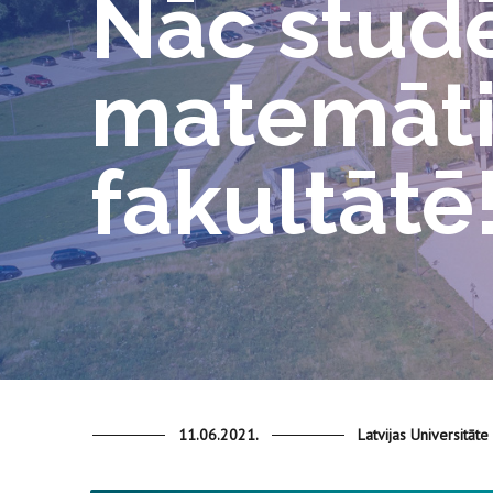
Nāc studē
matemāti
fakultātē
11.06.2021.
Latvijas Universitāte