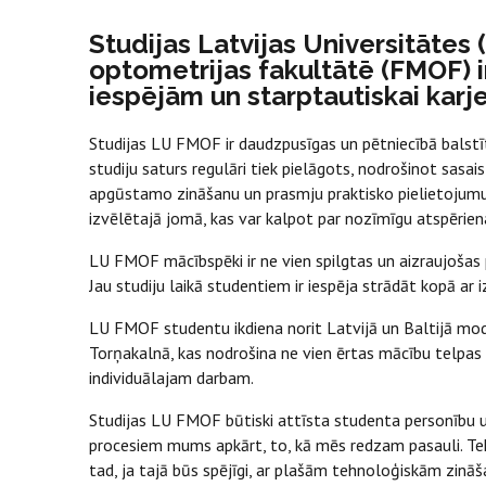
Studijas Latvijas Universitātes
optometrijas fakultātē (FMOF) i
iespējām un starptautiskai karje
Studijas LU FMOF ir daudzpusīgas un pētniecībā balstīta
studiju saturs regulāri tiek pielāgots, nodrošinot sasaist
apgūstamo zināšanu un prasmju praktisko pielietojumu d
izvēlētajā jomā, kas var kalpot par nozīmīgu atspēriena
LU FMOF mācībspēki ir ne vien spilgtas un aizraujošas per
Jau studiju laikā studentiem ir iespēja strādāt kopā ar
LU FMOF studentu ikdiena norit Latvijā un Baltijā mod
Torņakalnā, kas nodrošina ne vien ērtas mācību telpas 
individuālajam darbam.
Studijas LU FMOF būtiski attīsta studenta personību un
procesiem mums apkārt, to, kā mēs redzam pasauli. Teh
tad, ja tajā būs spējīgi, ar plašām tehnoloģiskām zināš