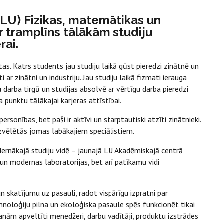
 (LU) Fizikas, matemātikas un
r tramplīns tālākām studiju
rai.
s. Katrs students jau studiju laikā gūst pieredzi zinātnē un
i ar zinātni un industriju. Jau studiju laikā fizmati ierauga
arba tirgū un studijas absolvē ar vērtīgu darba pieredzi
 punktu tālākajai karjeras attīstībai.
sonības, bet paši ir aktīvi un starptautiski atzīti zinātnieki.
 izvēlētās jomas labākajiem speciālistiem.
ernākajā studiju vidē – jaunajā LU Akadēmiskajā centrā
un modernas laboratorijas, bet arī patīkamu vidi
 skatījumu uz pasauli, radot vispārīgu izpratni par
noloģiju pilna un ekoloģiska pasaule spēs funkcionēt tikai
anām apveltīti menedžeri, darbu vadītāji, produktu izstrādes