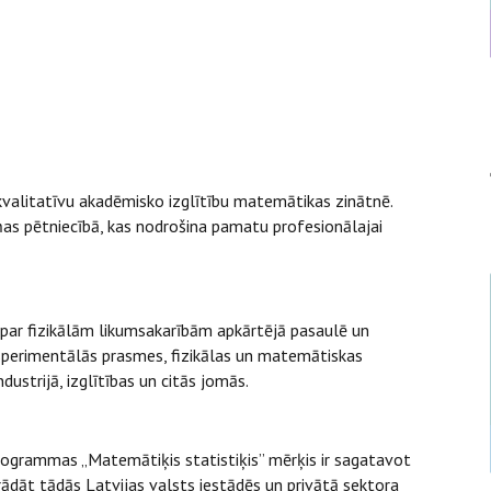
alitatīvu akadēmisko izglītību matemātikas zinātnē.
ņas pētniecībā, kas nodrošina pamatu profesionālajai
par fizikālām likumsakarībām apkārtējā pasaulē un
sperimentālās prasmes, fizikālas un matemātiskas
ustrijā, izglītības un citās jomās.
programmas „Matemātiķis statistiķis” mērķis ir sagatavot
rādāt tādās Latvijas valsts iestādēs un privātā sektora