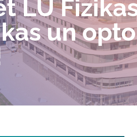
t LU Fizikas
kas un opto
!