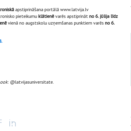
troniskā
apstiprināšana portālā www.latvija.lv
ktronisko pieteikumu
klātienē
varēs apstiprināt
no 6. jūlija līdz
ienē
vienā no augstskolu uzņemšanas punktiem varēs
no 6.
ā.
book
: @latvijasuniversitate.