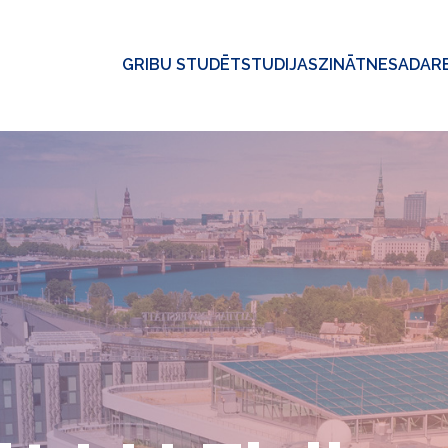
GRIBU STUDĒT
STUDIJAS
ZINĀTNE
SADAR