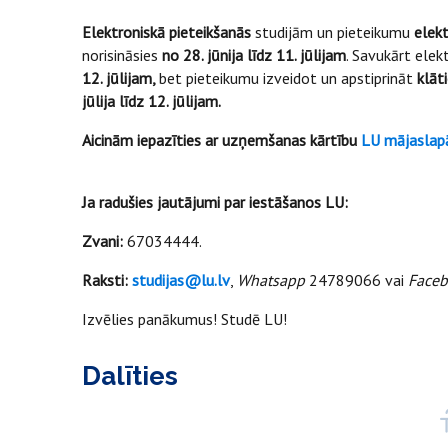
Elektroniskā pieteikšanās
studijām un pieteikumu
elek
norisināsies
no 28. jūnija līdz 11. jūlijam
. Savukārt ele
12. jūlijam,
bet
pieteikumu izveidot un apstiprināt
klāt
jūlija līdz 12. jūlijam.
Aicinām iepazīties ar uzņemšanas kārtību
LU mājaslap
Ja radušies jautājumi par iestāšanos LU:
Zvani:
67034444.
Raksti:
studijas@lu.lv
,
Whatsapp
24789066 vai
Face
Izvēlies panākumus! Studē LU!
Dalīties