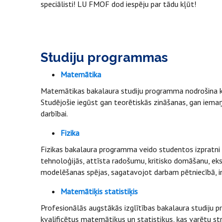
speciālisti! LU FMOF dod iespēju par tādu kļūt!
Studiju programmas
Matemātika
Matemātikas bakalaura studiju programma nodrošina kv
Studējošie iegūst gan teorētiskās zināšanas, gan iema
darbībai.
Fizika
Fizikas bakalaura programma veido studentos izpratni 
tehnoloģijās, attīsta radošumu, kritisko domāšanu, ek
modelēšanas spējas, sagatavojot darbam pētniecībā, ind
Matemātiķis statistiķis
Profesionālās augstākās izglītības bakalaura studiju 
kvalificētus matemātiķus un statistiķus, kas varētu st