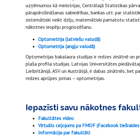
uzņēmumos kā ministrijas, Centrālajā Statistikas pārva
pārapdrošināšanas sabiedrības, bankas utt. par statisti
sistemātiski veikt dziļu, matemātiski pamatotu statis
nākotnes iespēju prognozēšanu.
Optometrija (latviešu valodā)
Optometrija (angļu valodā)
Optometrijas bakalaura studijas ir redzes zinātnē un 
plaša profila studijas. Latvijas Universitātes piedāvāt
Lielbritānijā, ASV un Austrālijā, ir dabas zinātnēs, be
redzes aprūpes jomas – optometrijas.
Iepazīsti savu nākotnes fakul
Fakultātes video
Virtuāls ceļojums pa FMOF (Facebook tiešraides 
Informācija par fakultāti