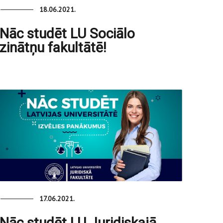
18.06.2021.
Nāc studēt LU Sociālo
zinātņu fakultātē!
17.06.2021.
Nāc studēt LU Juridiskajā