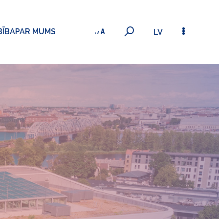
BĪBA
PAR MUMS
LV