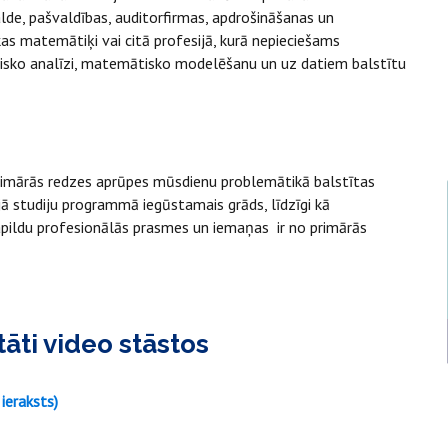
lde, pašvaldības, auditorfirmas, apdrošināšanas un
kas matemātiķi vai citā profesijā, kurā nepieciešams
tisko analīzi, matemātisko modelēšanu un uz datiem balstītu
primārās redzes aprūpes mūsdienu problemātikā balstītas
ajā studiju programmā iegūstamais grāds, līdzīgi kā
t papildu profesionālās prasmes un iemaņas ir no primārās
tāti video stāstos
ieraksts)