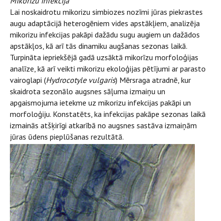
Mikorizu infekcija
Lai noskaidrotu mikorizu simbiozes nozīmi jūras piekrastes
augu adaptācijā heterogēniem vides apstākļiem, analizēja
mikorizu infekcijas pakāpi dažādu sugu augiem un dažādos
apstākļos, kā arī tās dinamiku augšanas sezonas laikā.
Turpināta iepriekšējā gadā uzsāktā mikorīzu morfoloģijas
analīze, kā arī veikti mikorizu ekoloģijas pētījumi ar parasto
vairoglapi (
Hydrocotyle vulgaris
) Mērsraga atradnē, kur
skaidrota sezonālo augsnes sāļuma izmaiņu un
apgaismojuma ietekme uz mikorizu infekcijas pakāpi un
morfoloģiju. Konstatēts, ka infekcijas pakāpe sezonas laikā
izmainās atšķirīgi atkarībā no augsnes sastāva izmaiņām
jūras ūdens pieplūšanas rezultātā.