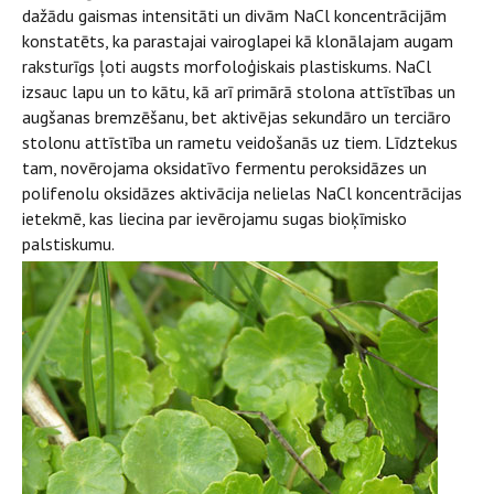
dažādu gaismas intensitāti un divām NaCl koncentrācijām
konstatēts, ka parastajai vairoglapei kā klonālajam augam
raksturīgs ļoti augsts morfoloģiskais plastiskums. NaCl
izsauc lapu un to kātu, kā arī primārā stolona attīstības un
augšanas bremzēšanu, bet aktivējas sekundāro un terciāro
stolonu attīstība un rametu veidošanās uz tiem. Līdztekus
tam, novērojama oksidatīvo fermentu peroksidāzes un
polifenolu oksidāzes aktivācija nelielas NaCl koncentrācijas
ietekmē, kas liecina par ievērojamu sugas bioķīmisko
palstiskumu.