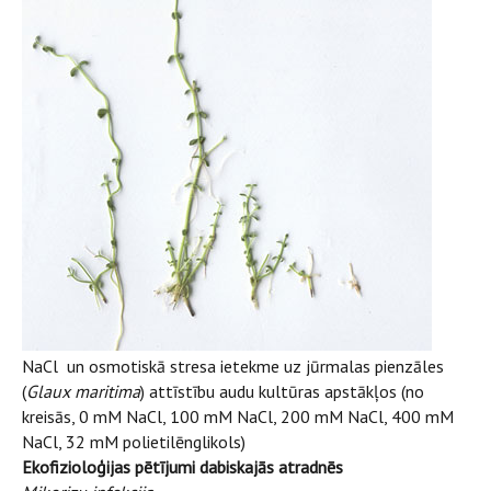
NaCl un osmotiskā stresa ietekme uz jūrmalas pienzāles
(
Glaux maritima
) attīstību audu kultūras apstākļos (no
kreisās, 0 mM NaCl, 100 mM NaCl, 200 mM NaCl, 400 mM
NaCl, 32 mM polietilēnglikols)
Ekofizioloģijas pētījumi dabiskajās atradnēs