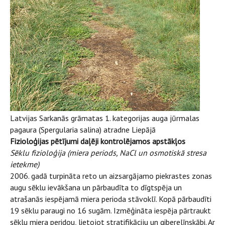
Latvijas Sarkanās grāmatas 1. kategorijas auga jūrmalas
pagaura (Spergularia salina) atradne Liepājā
Fizioloģijas pētījumi daļēji kontrolējamos apstākļos
Sēklu fizioloģija (miera periods, NaCl un osmotiskā stresa
ietekme)
2006. gadā turpināta reto un aizsargājamo piekrastes zonas
augu sēklu ievākšana un pārbaudīta to dīgtspēja un
atrašanās iespējamā miera perioda stāvoklī. Kopā pārbaudīti
19 sēklu paraugi no 16 sugām. Izmēģināta iespēja pārtraukt
sēklu miera peridou, lietojot stratifikāciju un giberelīnskābi. Ar