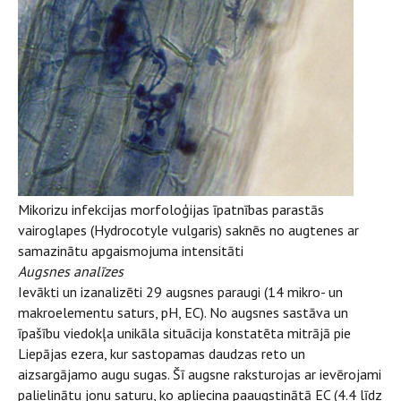
Mikorizu infekcijas morfoloģijas īpatnības parastās
vairoglapes (Hydrocotyle vulgaris) saknēs no augtenes ar
samazinātu apgaismojuma intensitāti
Augsnes analīzes
Ievākti un izanalizēti 29 augsnes paraugi (14 mikro- un
makroelementu saturs, pH, EC). No augsnes sastāva un
īpašību viedokļa unikāla situācija konstatēta mitrājā pie
Liepājas ezera, kur sastopamas daudzas reto un
aizsargājamo augu sugas. Šī augsne raksturojas ar ievērojami
palielinātu jonu saturu, ko apliecina paaugstinātā EC (4.4 līdz