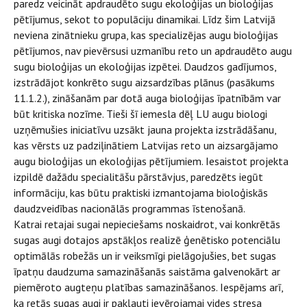
paredz veicināt apdraudēto sugu ekoloģijas un bioloģijas
pētījumus, sekot to populāciju dinamikai. Līdz šim Latvijā
neviena zinātnieku grupa, kas specializējas augu bioloģijas
pētījumos, nav pievērsusi uzmanību reto un apdraudēto augu
sugu bioloģijas un ekoloģijas izpētei. Daudzos gadījumos,
izstrādājot konkrēto sugu aizsardzības plānus (pasākums
11.1.2.), zināšanām par dotā auga bioloģijas īpatnībām var
būt kritiska nozīme. Tieši šī iemesla dēļ LU augu biologi
uzņēmušies iniciatīvu uzsākt jauna projekta izstrādāšanu,
kas vērsts uz padziļinātiem Latvijas reto un aizsargājamo
augu bioloģijas un ekoloģijas pētījumiem. Iesaistot projekta
izpildē dažādu specialitāšu pārstāvjus, paredzēts iegūt
informāciju, kas būtu praktiski izmantojama bioloģiskās
daudzveidības nacionālās programmas īstenošanā.
Katrai retajai sugai nepieciešams noskaidrot, vai konkrētās
sugas augi dotajos apstākļos realizē ģenētisko potenciālu
optimālās robežās un ir veiksmīgi pielāgojušies, bet sugas
īpatņu daudzuma samazināšanās saistāma galvenokārt ar
piemēroto augteņu platības samazināšanos. Iespējams arī,
ka retās sugas augi ir pakļauti ievērojamai vides stresa