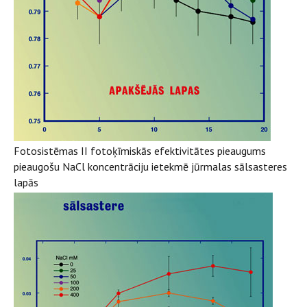
Fotosistēmas II fotoķīmiskās efektivitātes pieaugums
pieaugošu NaCl koncentrāciju ietekmē jūrmalas sālsasteres
lapās