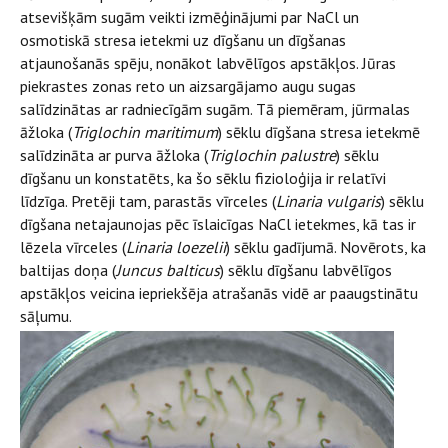
atsevišķām sugām veikti izmēģinājumi par NaCl un
osmotiskā stresa ietekmi uz dīgšanu un dīgšanas
atjaunošanās spēju, nonākot labvēlīgos apstākļos. Jūras
piekrastes zonas reto un aizsargājamo augu sugas
salīdzinātas ar radniecīgām sugām. Tā piemēram, jūrmalas
āžloka (
Triglochin maritimum
) sēklu dīgšana stresa ietekmē
salīdzināta ar purva āžloka (
Triglochin palustre
) sēklu
dīgšanu un konstatēts, ka šo sēklu fizioloģija ir relatīvi
līdzīga. Pretēji tam, parastās vīrceles (
Linaria vulgaris
) sēklu
dīgšana netajaunojas pēc īslaicīgas NaCl ietekmes, kā tas ir
lēzela vīrceles (
Linaria loezelii
) sēklu gadījumā. Novērots, ka
baltijas doņa (
Juncus balticus
) sēklu dīgšanu labvēlīgos
apstākļos veicina iepriekšēja atrašanās vidē ar paaugstinātu
sāļumu.