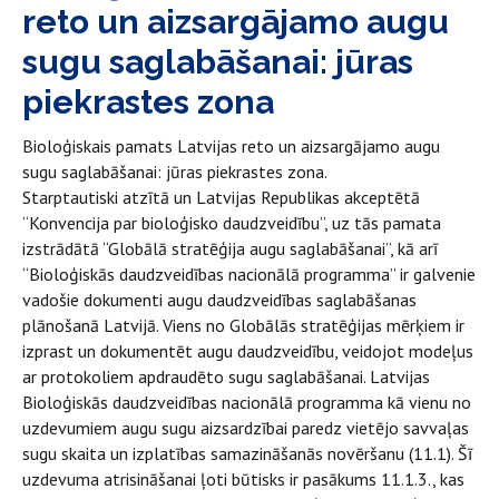
reto un aizsargājamo augu
sugu saglabāšanai: jūras
piekrastes zona
Bioloģiskais pamats Latvijas reto un aizsargājamo augu
sugu saglabāšanai: jūras piekrastes zona.
Starptautiski atzītā un Latvijas Republikas akceptētā
“Konvencija par bioloģisko daudzveidību”, uz tās pamata
izstrādātā “Globālā stratēģija augu saglabāšanai”, kā arī
“Bioloģiskās daudzveidības nacionālā programma” ir galvenie
vadošie dokumenti augu daudzveidības saglabāšanas
plānošanā Latvijā. Viens no Globālās stratēģijas mērķiem ir
izprast un dokumentēt augu daudzveidību, veidojot modeļus
ar protokoliem apdraudēto sugu saglabāšanai. Latvijas
Bioloģiskās daudzveidības nacionālā programma kā vienu no
uzdevumiem augu sugu aizsardzībai paredz vietējo savvaļas
sugu skaita un izplatības samazināšanās novēršanu (11.1). Šī
uzdevuma atrisināšanai ļoti būtisks ir pasākums 11.1.3., kas