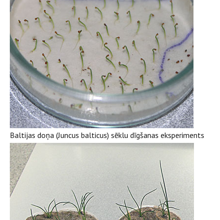
Baltijas doņa (Juncus balticus) sēklu dīgšanas eksperiments