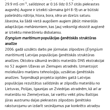
-1
29.9 mS cm
, salīdzinot ar 0.16 līdz 0.57 citās piekrastes
augsnēs). Augsne ir izteikti sārmaina (pH 8-9) un ar būtiski
palielinātu nātrija, hlora, bora, sēra un dzelzs saturu.
Jāsecina, ka šādā vietā augošiem augiem jābūt minerālās
adaptācijas mehānismiem, kas ļauj veiksmīgi eksistē augtenē
ar izteiktu minerālvielu disbalansu.
Eryngium maritimum
populācijas ģenētiskās struktūras
analīze
2006. gadā uzsākts darbs pie jūrmalas zilpodzes (
Eryngium
maritimum
) Latvijas populācijas ģenētiskās struktūras
analīzes. Oktobra sākumā ievākts materiāls DNS ekstrakcijai
no 52 augiem Užavas un Ziemupes atradnēs. Izmantojot
molekulāro marķieru tehnoloģiju, uzsāktas ģenētiskās
analīzes. Turpmākajā projekta izpildes gaitā Latvijas
populācijas rezultātus salīdzinās ar zilpodžu materiālu no
Lietuvas, Polijas, Igaunijas un Zviedrijas atradnēm, kā arī ar
materiālu no Ziemeļvelsas, lai varētu veikt pilnu Baltijas
jūras austrumu daļas piekrastes zilpodzes ģenētisko
raksturojumu un izdarīt secinājumus par konkrēto atradņu