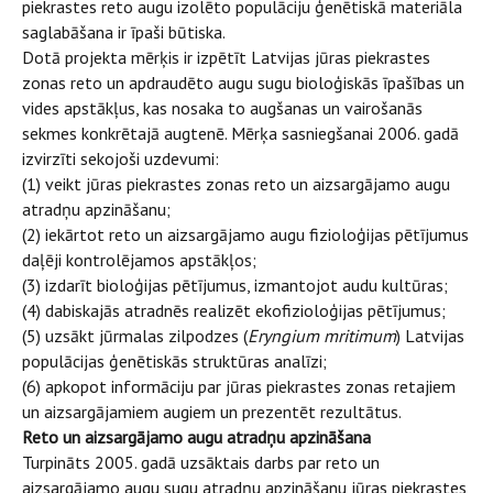
piekrastes reto augu izolēto populāciju ģenētiskā materiāla
saglabāšana ir īpaši būtiska.
Dotā projekta mērķis ir izpētīt Latvijas jūras piekrastes
zonas reto un apdraudēto augu sugu bioloģiskās īpašības un
vides apstākļus, kas nosaka to augšanas un vairošanās
sekmes konkrētajā augtenē. Mērķa sasniegšanai 2006. gadā
izvirzīti sekojoši uzdevumi:
(1) veikt jūras piekrastes zonas reto un aizsargājamo augu
atradņu apzināšanu;
(2) iekārtot reto un aizsargājamo augu fizioloģijas pētījumus
daļēji kontrolējamos apstākļos;
(3) izdarīt bioloģijas pētījumus, izmantojot audu kultūras;
(4) dabiskajās atradnēs realizēt ekofizioloģijas pētījumus;
(5) uzsākt jūrmalas zilpodzes (
Eryngium mritimum
) Latvijas
populācijas ģenētiskās struktūras analīzi;
(6) apkopot informāciju par jūras piekrastes zonas retajiem
un aizsargājamiem augiem un prezentēt rezultātus.
Reto un aizsargājamo augu atradņu apzināšana
Turpināts 2005. gadā uzsāktais darbs par reto un
aizsargājamo augu sugu atradņu apzināšanu jūras piekrastes