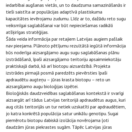
iedarbībai augšanas vietās, un to daudzuma samazināšanās ir
tieši saistīta ar populācijas adaptīvā plastiskuma
kapacitātes ievērojamu zudumu. Līdz ar to, dažādu reto sugu
veiksmīgai saglabāšanai var būt nepieciešamas radikāli
atšķirīgas stratēģijas.
Šāda veida informācija par retajiem Latvijas augiem pašlaik
nav pieejama. Plānoto pētījumu rezultātā iegūtā informācija
būs noderīga aizsargājamo augu sugu saglabāšanas plānu
izstrādāšanā, īpaši aizsargājamo teritoriju apsaimniekotāju
praktiskajā darbā, kā arī biotopu aizsardzībā. Projekta
izstrādes pirmajā posmā paredzēts pievērsties īpaši
apdraudētu augteņu – jūras krasta biotopu – reto un
aizsargājamo augu bioloģijas izpētei.
Bioloģiskās daudzveidības saglabāšanas kontekstā ir svarīgi
aizsargāt arī tādus Latvijas teritorijā apdraudētus augus, kuri
aug citās teritorijās un tur netiek uzskatīti par apdraudētiem,
jo katra konkrētā populācija satur unikālu genotipu. Sugai
piemērotu biotopu dabiskā izolācija novērojama ļoti
daudzām jūras piekrastes sugām. Tāpēc Latvijas jūras