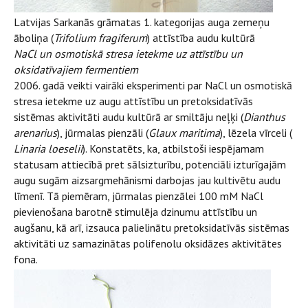
Latvijas Sarkanās grāmatas 1. kategorijas auga zemeņu
āboliņa (
Trifolium fragiferum
) attīstība audu kultūrā
NaCl un osmotiskā stresa ietekme uz attīstību un
oksidatīvajiem fermentiem
2006. gadā veikti vairāki eksperimenti par NaCl un osmotiskā
stresa ietekme uz augu attīstību un pretoksidatīvās
sistēmas aktivitāti audu kultūrā ar smiltāju neļķi (
Dianthus
arenarius
), jūrmalas pienzāli (
Glaux maritima
), lēzela vīrceli (
Linaria loeselii
). Konstatēts, ka, atbilstoši iespējamam
statusam attiecībā pret sālsizturību, potenciāli izturīgajām
augu sugām aizsargmehānismi darbojas jau kultivētu audu
līmenī. Tā piemēram, jūrmalas pienzālei 100 mM NaCl
pievienošana barotnē stimulēja dzinumu attīstību un
augšanu, kā arī, izsauca palielinātu pretoksidatīvās sistēmas
aktivitāti uz samazinātas polifenolu oksidāzes aktivitātes
fona.