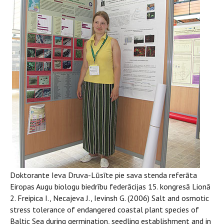
Doktorante Ieva Druva-Lūsīte pie sava stenda referāta
Eiropas Augu biologu biedrību federācijas 15. kongresā Lionā
2. Freipica I., Necajeva J., Ievinsh G. (2006) Salt and osmotic
stress tolerance of endangered coastal plant species of
Baltic Sea during germination, seedling establishment and in