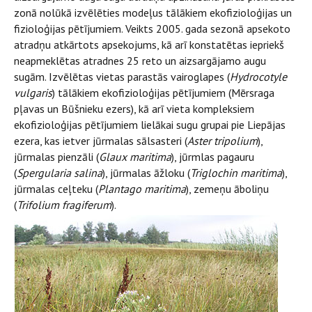
zonā nolūkā izvēlēties modeļus tālākiem ekofizioloģijas un
fizioloģijas pētījumiem. Veikts 2005. gada sezonā apsekoto
atradņu atkārtots apsekojums, kā arī konstatētas iepriekš
neapmeklētas atradnes 25 reto un aizsargājamo augu
sugām. Izvēlētas vietas parastās vairoglapes (
Hydrocotyle
vulgaris
) tālākiem ekofizioloģijas pētījumiem (Mērsraga
pļavas un Būšnieku ezers), kā arī vieta kompleksiem
ekofizioloģijas pētījumiem lielākai sugu grupai pie Liepājas
ezera, kas ietver jūrmalas sālsasteri (
Aster tripolium
),
jūrmalas pienzāli (
Glaux maritima
), jūrmlas pagauru
(
Spergularia salina
), jūrmalas āžloku (
Triglochin maritima
),
jūrmalas ceļteku (
Plantago maritima
), zemeņu āboliņu
(
Trifolium fragiferum
).