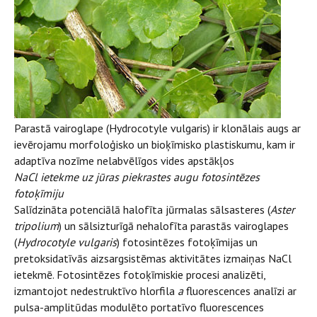
Parastā vairoglape (Hydrocotyle vulgaris) ir klonālais augs ar
ievērojamu morfoloģisko un bioķīmisko plastiskumu, kam ir
adaptīva nozīme nelabvēlīgos vides apstākļos
NaCl ietekme uz jūras piekrastes augu fotosintēzes
fotoķīmiju
Salīdzināta potenciālā halofīta jūrmalas sālsasteres (
Aster
tripolium
) un sālsizturīgā nehalofīta parastās vairoglapes
(
Hydrocotyle vulgaris
) fotosintēzes fotoķīmijas un
pretoksidatīvās aizsargsistēmas aktivitātes izmaiņas NaCl
ietekmē. Fotosintēzes fotoķīmiskie procesi analizēti,
izmantojot nedestruktīvo hlorfila
a
fluorescences analīzi ar
pulsa-amplitūdas modulēto portatīvo fluorescences