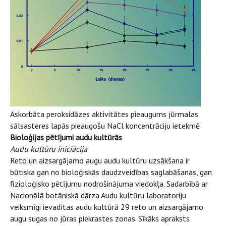
Askorbāta peroksidāzes aktivitātes pieaugums jūrmalas
sālsasteres lapās pieaugošu NaCl koncentrāciju ietekmē
Bioloģijas pētījumi audu kultūrās
Audu kultūru iniciācija
Reto un aizsargājamo augu audu kultūru uzsākšana ir
būtiska gan no bioloģiskās daudzveidības saglabāšanas, gan
fizioloģisko pētījumu nodrošinājuma viedokļa. Sadarbībā ar
Nacionālā botāniskā dārza Audu kultūru laboratoriju
veiksmīgi ievadītas audu kultūrā 29 reto un aizsargājamo
augu sugas no jūras piekrastes zonas. Sīkāks apraksts