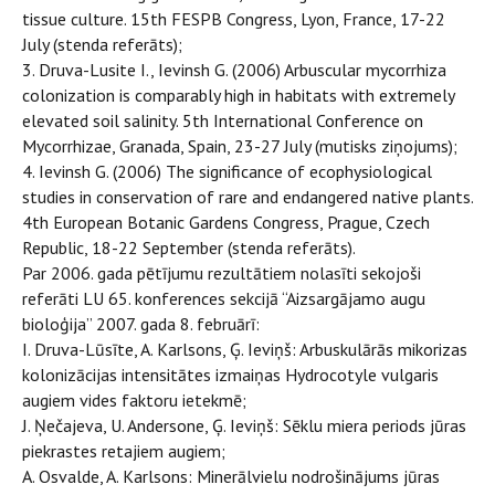
tissue culture. 15th FESPB Congress, Lyon, France, 17-22
July (stenda referāts);
3. Druva-Lusite I., Ievinsh G. (2006) Arbuscular mycorrhiza
colonization is comparably high in habitats with extremely
elevated soil salinity. 5th International Conference on
Mycorrhizae, Granada, Spain, 23-27 July (mutisks ziņojums);
4. Ievinsh G. (2006) The significance of ecophysiological
studies in conservation of rare and endangered native plants.
4th European Botanic Gardens Congress, Prague, Czech
Republic, 18-22 September (stenda referāts).
Par 2006. gada pētījumu rezultātiem nolasīti sekojoši
referāti LU 65. konferences sekcijā “Aizsargājamo augu
bioloģija” 2007. gada 8. februārī:
I. Druva-Lūsīte, A. Karlsons, Ģ. Ieviņš: Arbuskulārās mikorizas
kolonizācijas intensitātes izmaiņas Hydrocotyle vulgaris
augiem vides faktoru ietekmē;
J. Ņečajeva, U. Andersone, Ģ. Ieviņš: Sēklu miera periods jūras
piekrastes retajiem augiem;
A. Osvalde, A. Karlsons: Minerālvielu nodrošinājums jūras