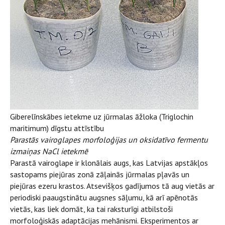
Giberelīnskābes ietekme uz jūrmalas āžloka (Triglochin
maritimum) dīgstu attīstību
Parastās vairoglapes morfoloģijas un oksidatīvo fermentu
izmaiņas NaCl ietekmē
Parastā vairoglape ir klonālais augs, kas Latvijas apstākļos
sastopams piejūras zonā zāļainās jūrmalas pļavās un
piejūras ezeru krastos. Atsevišķos gadījumos tā aug vietās ar
periodiski paaugstinātu augsnes sāļumu, kā arī apēnotās
vietās, kas liek domāt, ka tai raksturīgi atbilstoši
morfoloģiskās adaptācijas mehānismi. Eksperimentos ar