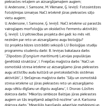
piekrastes retajiem un aizsargājamajiem augiem;
U. Andersone, I. Samsone, M. Vikmane, Ģ. Ieviņš: Fotosintēzes
fotoķīmijas izmaiņas NaCl ietekmē jūras piekrastes sāļo
vietu augiem;
U. Andersone, I. Samsone, Ģ. Ieviņš: NaCl ietekme uz parastās
vairoglapes morfoloģiju un oksidatīvo fermentu aktivitāti;
Ģ. Ieviņš: LU pētniecības projekta divi gadi: ko mēs vēl
nezinām par reto un aizsargājamo augu bioloģiju?
Uz projekta bāzes izstrādāti sekojoši LU Bioloģijas studiju
programmu studentu darbi: B. Ieviņas bakalaura darbs
“Zilpodzes (
Eryngium maritimum
) Latvijas populācijas
ģenētiskā struktūra”, I. Freipičas maģistra darbs “NaCl un
osmotiskā stresa ietekme uz aizsargājamo jūras piekrastes
augu attīstību audu kultūrā un pretoksidatīvās sistēmas
aktivitāti”, J. Ņečajevas maģistra darbs “Sāļu un osmotiskā
stresa ietekme uz jūras piekrastes reto un aizsargājamo
augu sēklu dīgšanu un dīgstu augšanu”, I. Druvas-Lūsītes
doktora darbs “Mikorīzu simbioze Baltijas jūras piekrastes
augiem un tās iespējamā adaptīvā nozīme” un A. Karlsona
doktora darbs “Minerālās barošanās adaptīvie mehānismi un