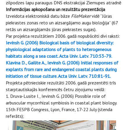
zilpodzes lapu paraugus DNS ekstrakcijai Ziemupes atradnē
Informācijas apkopošana un rezultātu prezentācija
Izveidota elektroniskā datu bāze
FileMaker
vidē “Jūras
piekrastes zonas reto un aizsargājamo augu bioloģija” (67
retās un aizsargājamās jūras piekrastes sugas).
Par projekta rezultātiem 2006. gadā nopublicēti divi raksti:
Ievinsh G. (2006) Biological basis of biological diversity:
physiological adaptations of plants to heterogeneous
habitats along a sea coast. Acta Univ. Latv. 710:53-79.
Klavina D., Gailite A., Ievinsh G. (2006) Initial responses of
explants from rare and endangered coastal plants during
initiation of tissue culture. Acta Univ. Latv. 710:81-91.
Projekta pētnieciskie rezultāti 2006. gadā prezentēti trīs
starptautiskajās konferencēs četru ziņojumu veidā:
1. Druva-Lusite I., Ievinsh G. (2006) Possible role of
arbuscular mycorrhizal symbiosis in coastal plant biology.
15th FESPB Congress, Lyon, France, 17-22 July (stenda
referāts);