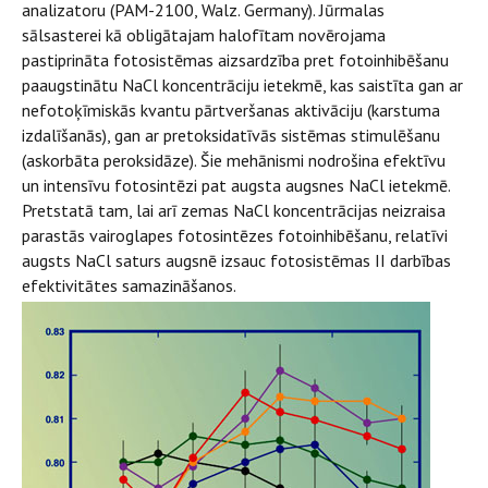
analizatoru (PAM-2100, Walz. Germany). Jūrmalas
sālsasterei kā obligātajam halofītam novērojama
pastiprināta fotosistēmas aizsardzība pret fotoinhibēšanu
paaugstinātu NaCl koncentrāciju ietekmē, kas saistīta gan ar
nefotoķīmiskās kvantu pārtveršanas aktivāciju (karstuma
izdalīšanās), gan ar pretoksidatīvās sistēmas stimulēšanu
(askorbāta peroksidāze). Šie mehānismi nodrošina efektīvu
un intensīvu fotosintēzi pat augsta augsnes NaCl ietekmē.
Pretstatā tam, lai arī zemas NaCl koncentrācijas neizraisa
parastās vairoglapes fotosintēzes fotoinhibēšanu, relatīvi
augsts NaCl saturs augsnē izsauc fotosistēmas II darbības
efektivitātes samazināšanos.