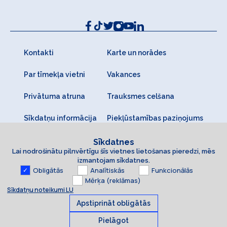
Kontakti
Karte un norādes
Par tīmekļa vietni
Vakances
Privātuma atruna
Trauksmes celšana
Sīkdatņu informācija
Piekļūstamības paziņojums
Sīkdatnes
Lai nodrošinātu pilnvērtīgu šīs vietnes lietošanas pieredzi, mēs
izmantojam sīkdatnes.
Obligātās
Analītiskās
Funkcionālās
Mērķa (reklāmas)
Sīkdatņu noteikumi LU
Apstiprināt obligātās
Pielāgot