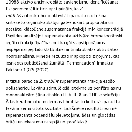
10988 aktīvo antimikrobiālo savienojumu identificēšanas.
Eksperimentāli ir ticis apstiprināts, ka
Z.
mobilis
antimikrobiālo aktivitāti pamatā nodrošina
sintezēto organisko skābju, galvenokārt propionāta un
acetāta, klātbūtne supernatanta frakcijā mM koncentrācijā.
Papildus analizējot supernatanta aktīvāko hromatogrāfiski
iegūto frakciju īpašības netika gūts apstiprinājums
iespējamai peptīdu klātbūtnei antimikrobiālās aktivitātes
nodrošināšanā. Minētie rezultāti ir apkopoti ziņojumā, kas
iesniegts publicēšanai žurnālā “Fermentation” Impakta
faktors
:
3.975 (2020).
Ir tikusi parādīta
Z. mobilis
supernatanta frakcijā esošo
polisaharīdu Levānu stimulējošā ietekme uz perifēro asiņu
mononukleāro šūnu citokīnu IL-6, IL-8 un TNF-α sekrēciju.
Ādas keratinocītu un dermas fibroblastu kultūrās parādīta
levāna zemā citotoksicitāte. Līdzšinējie rezultāti iezīmē
supernatanta potenciālu pielietojumu ādas un gļotādas
brūču un iekaisumu terapijā un profilaksē.