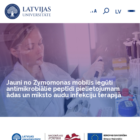
LV
Jauni no Zymomonas mobilis iegūti
antimikrobiālie peptīdi pielietojumam
ādas un mīksto audu infekciju terapijā