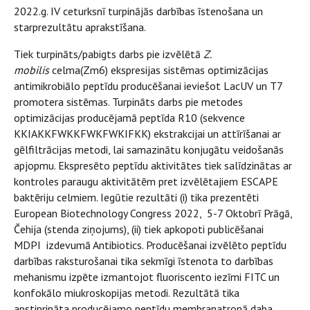
2022.g. IV ceturksnī turpinājās darbības īstenošana un
starprezultātu aprakstīšana.
Tiek turpināts/pabigts darbs pie izvēlētā
Z.
mobilis
celma(Zm6) ekspresijas sistēmas optimizācijas
antimikrobiālo peptīdu producēšanai ieviešot LacUV un T7
promotera sistēmas. Turpināts darbs pie metodes
optimizācijas producējamā peptīda R10 (sekvence
KKIAKKFWKKFWKFWKIFKK) ekstrakcijai un attīrīšanai ar
gēlfiltrācijas metodi, lai samazinātu konjugātu veidošanās
apjopmu. Ekspresēto peptīdu aktivitātes tiek salīdzinātas ar
kontroles paraugu aktivitātēm pret izvēlētajiem ESCAPE
baktēriju celmiem. Iegūtie rezultāti (i) tika prezentēti
European Biotechnology Congress 2022, 5-7 Oktobrī Prāgā,
Čehija (stenda ziņojums), (ii) tiek apkopoti publicēšanai
MDPI izdevumā Antibiotics. Producēšanai izvēlēto peptīdu
darbības raksturošanai tika sekmīgi īstenota to darbības
mehanismu izpēte izmantojot fluoriscento iezīmi FITC un
konfokālo miukroskopijas metodi. Rezultātā tika
apstiprināta producējamo peptīdu membranatropā daba.