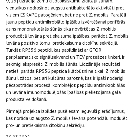
9, 23] uzrādīja zemu citotoksiskumu zīdītāju šūnām,
vienlaikus nodrošinot augstu antibakteriālo aktivitāti pret
visiem ESKAPE patogēniem, bet ne pret Z. mobilis. Paralēli
jaunu peptīdu antimikrobiālo īpāšību izvērtēšanai perifērās
asins mononukleārās šūnās tika novērtētas Z. mobilis
producētā levāna pretiekaisuma īpašības, parādot Z. mobilis
levāna pozitīvo lomu pretiekaisuma citokīnu sekrēcijā.
Turklāt RP556 peptīdi, kas papildināti ar GFOR
periplasmatisko signālsekvenci un TEV proteāzes linkeri, ir
sekmīgi ekspresēti Z. mobilis šūnās. Līdzšinējie rezultāti
netieši parāda RP556 peptīda klātbūtni ne tikai Z. mobilis
šūnu lizātos, bet arī kultūras barotnē, kas ir īpaši noderīgi
pēcapstrādes procesā, kombinējot peptīdu antimikrobiālās
un levāna imunomodulējošās īpašības pielietojama gala
produkta veidošanā.
Pirmajā projekta izpildes pusē esam ieguvuši pierādījumus,
kas norāda uz augsto Z. mobilis levāna potenciālu modulēt
pro- un pretiekaisma citokīnu sekrēciju.