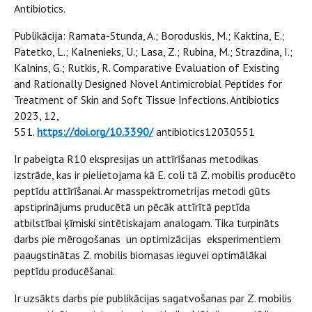
Antibiotics.
Publikācija: Ramata-Stunda, A.; Boroduskis, M.; Kaktina, E.;
Patetko, L.; Kalnenieks, U.; Lasa, Z.; Rubina, M.; Strazdina, I.;
Kalnins, G.; Rutkis, R. Comparative Evaluation of Existing
and Rationally Designed Novel Antimicrobial Peptides for
Treatment of Skin and Soft Tissue Infections. Antibiotics
2023, 12,
551.
https://doi.org/10.3390/
antibiotics12030551
Ir pabeigta R10 ekspresijas un attīrīšanas metodikas
izstrāde, kas ir pielietojama kā E. coli tā Z. mobilis producēto
peptīdu attīrīšanai. Ar masspektrometrijas metodi gūts
apstiprinājums pruducētā un pēcāk attīrītā peptīda
atbilstībai ķīmiski sintētiskajam analogam. Tika turpināts
darbs pie mērogošanas un optimizācijas eksperimentiem
paaugstinātas Z. mobilis biomasas ieguvei optimālākai
peptīdu producēšanai.
Ir uzsākts darbs pie publikācijas sagatvošanas par Z. mobilis