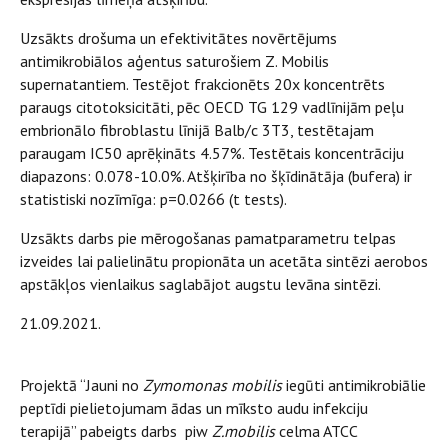
Uzsākts drošuma un efektivitātes novērtējums
antimikrobiālos aģentus saturošiem Z. Mobilis
supernatantiem. Testējot frakcionēts 20x koncentrēts
paraugs citotoksicitāti, pēc OECD TG 129 vadlīnijām peļu
embrionālo fibroblastu līnijā Balb/c 3T3, testētajam
paraugam IC50 aprēķināts 4.57%. Testētais koncentrāciju
diapazons: 0.078-10.0%. Atšķirība no šķīdinātāja (bufera) ir
statistiski nozīmīga: p=0.0266 (t tests).
Uzsākts darbs pie mērogošanas pamatparametru telpas
izveides lai palielinātu propionāta un acetāta sintēzi aerobos
apstākļos vienlaikus saglabājot augstu levāna sintēzi.
21.09.2021.
Projektā “Jauni no
Zymomonas mobilis
iegūti antimikrobiālie
peptīdi pielietojumam ādas un mīksto audu infekciju
terapijā” pabeigts darbs piw
Z.mobilis
celma ATCC