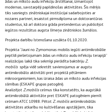
ādas un mīksto audu infekciju ārstēšanai, izmantojot
modernas, savstarpēji papildinošas aktivitātes. Šis mērķis
tiks sasniegts zinātniskajai institūcijai sadarbojoties ar
nozares partneri, iesaistot pirmsdiploma un doktorantūras
studentus, kā arī doktora grāda pretendentus un publicējot
iegūtos rezultātus augsta līmeņa zinātniskos žurnālos.
Projekta darbību īstenošana uzsākta 01.10.2020.
Projekta “Jauni no Zymomonas mobilis iegūti antimikrobiālie
peptīdi pielietojumam ādas un mīksto audu infekciju terapijā”
realizācijas laikā tika sekmīgi pierādīta baktēriju
Z.
mobilis
spēja vidē sekretēt savienojumus ar augstu
antimikrobiālo aktivitāti pret projektā pētāmiem
mikroorganismiem, kas izraisa ādas un mīksto audu infekcijas
slimības (ESKAPE grupas patogēni).
Analizējot
Z.mobilis
celmus tika konstatēts, ka augstākā
antimikrobiālā aktivitāte pret ESKAPE patogēniem piemīt
celmam ATCC 10988. Pētot
Z. mobilis
antimikrobiālās
aktivitātes atkarību no kultivēšanas apstāķļiem, tika