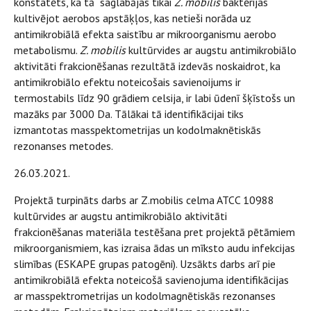
konstatēts, ka tā saglabājas tikai
Z. mobilis
baktērijas
kultivējot aerobos apstāķļos, kas netieši norāda uz
antimikrobiālā efekta saistību ar mikroorganismu aerobo
metabolismu.
Z. mobilis
kultūrvides ar augstu antimikrobiālo
aktivitāti frakcionēšanas rezultātā izdevās noskaidrot, ka
antimikrobiālo efektu noteicošais savienoijums ir
termostabils līdz 90 grādiem celsija, ir labi ūdenī šķīstošs un
mazāks par 3000 Da. Tālākai tā identifikācijai tiks
izmantotas masspektometrijas un kodolmaknētiskās
rezonanses metodes.
26.03.2021.
Projektā turpināts darbs ar Z.mobilis celma ATCC 10988
kultūrvides ar augstu antimikrobiālo aktivitāti
frakcionēšanas materiāla testēšana pret projektā pētāmiem
mikroorganismiem, kas izraisa ādas un mīksto audu infekcijas
slimības (ESKAPE grupas patogēni). Uzsākts darbs arī pie
antimikrobiālā efekta noteicošā savienojuma identifikācijas
ar masspektrometrijas un kodolmagnētiskās rezonanses