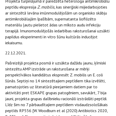
Projekta turpinājumā ir paredzēta heterologa antimikrobiālu
peptīdu ekspresija
Z. mobilis,
kas sinerģiski mijiedarbojoties
ar sintezētā levāna imūnmodulējošām un organisko skābju
antimikrobiālajām īpašībām, supernatanta liofilizēto
materiālu ļautu pielietot ādas un mīksto audu infekciju
terapijā. Imunomodulējošās iedarbības raksturošanai uzsākti
papildus eksperimenti in vitro šūnu kultūrās inducējot
iekaisumu.
22.12.2021.
Pašreizējā projekta posmā ir uzsākta dažādu jaunu, ķīmiski
sintezētu AMP izstrāde un raksturošana ar mērķi
perspektīvākos kandidātus ekspresēt Z. mobilis un E. coli
šūnās. Septiņi no 14 sintezētajiem peptīdiem tika izvēlēti,
pamatojoties uz literatūrā pieejamiem datiem par to
aktivitāti pret ESKAPE grupas patogēniem, savukārt, 7 bija
jauni, projekta grupas dalībnieku racionāli izstrādāti peptīdi.
Līdz šim no 7 pārbaudītajiem peptīdiem visdaudzsološākais
peptīds RP556 [W. Woodburn et al (2020) Antibiotics 2020,