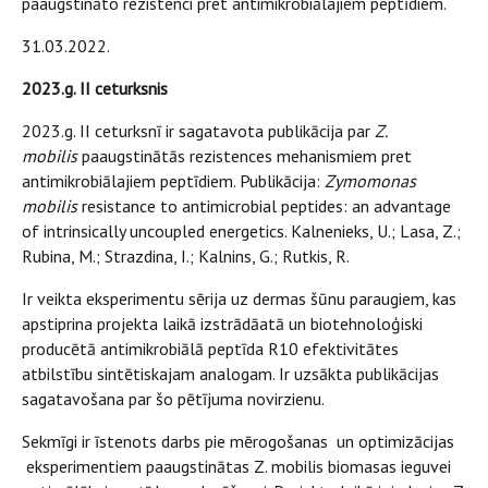
paaugstināto rezistenci pret antimikrobiālajiem peptīdiem.
31.03.2022.
2023.g. II ceturksnis
2023.g. II ceturksnī ir sagatavota publikācija par
Z.
mobilis
paaugstinātās rezistences mehanismiem pret
antimikrobiālajiem peptīdiem. Publikācija:
Zymomonas
mobilis
resistance to antimicrobial peptides: an advantage
of intrinsically uncoupled energetics. Kalnenieks, U.; Lasa, Z.;
Rubina, M.; Strazdina, I.; Kalnins, G.; Rutkis, R.
Ir veikta eksperimentu sērija uz dermas šūnu paraugiem, kas
apstiprina projekta laikā izstrādāatā un biotehnoloģiski
producētā antimikrobiālā peptīda R10 efektivitātes
atbilstību sintētiskajam analogam. Ir uzsākta publikācijas
sagatavošana par šo pētījuma novirzienu.
Sekmīgi ir īstenots darbs pie mērogošanas un optimizācijas
eksperimentiem paaugstinātas Z. mobilis biomasas ieguvei