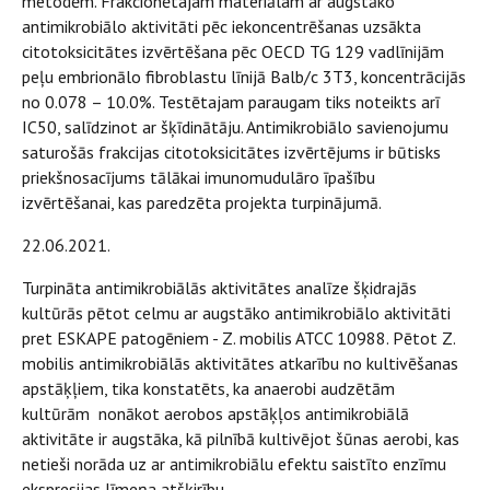
metodēm. Frakcionētajam materiālam ar augstāko
antimikrobiālo aktivitāti pēc iekoncentrēšanas uzsākta
citotoksicitātes izvērtēšana pēc OECD TG 129 vadlīnijām
peļu embrionālo fibroblastu līnijā Balb/c 3T3, koncentrācijās
no 0.078 – 10.0%. Testētajam paraugam tiks noteikts arī
IC50, salīdzinot ar šķīdinātāju. Antimikrobiālo savienojumu
saturošās frakcijas citotoksicitātes izvērtējums ir būtisks
priekšnosacījums tālākai imunomudulāro īpašību
izvērtēšanai, kas paredzēta projekta turpinājumā.
22.06.2021.
Turpināta antimikrobiālās aktivitātes analīze šķidrajās
kultūrās pētot celmu ar augstāko antimikrobiālo aktivitāti
pret ESKAPE patogēniem - Z. mobilis ATCC 10988. Pētot Z.
mobilis antimikrobiālās aktivitātes atkarību no kultivēšanas
apstāķļiem, tika konstatēts, ka anaerobi audzētām
kultūrām nonākot aerobos apstāķļos antimikrobiālā
aktivitāte ir augstāka, kā pilnībā kultivējot šūnas aerobi, kas
netieši norāda uz ar antimikrobiālu efektu saistīto enzīmu
ekspresijas līmeņa atšķirību.