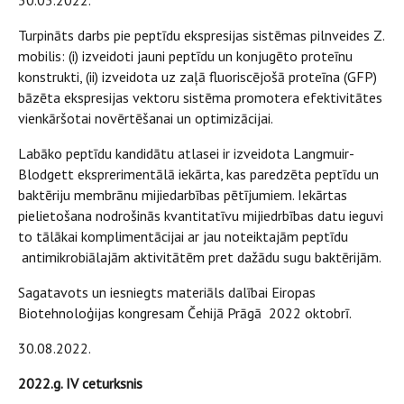
30.03.2022.
Turpināts darbs pie peptīdu ekspresijas sistēmas pilnveides Z.
mobilis: (i) izveidoti jauni peptīdu un konjugēto proteīnu
konstrukti, (ii) izveidota uz zaļā fluoriscējošā proteīna (GFP)
bāzēta ekspresijas vektoru sistēma promotera efektivitātes
vienkāršotai novērtēšanai un optimizācijai.
Labāko peptīdu kandidātu atlasei ir izveidota Langmuir-
Blodgett eksprerimentālā iekārta, kas paredzēta peptīdu un
baktēriju membrānu mijiedarbības pētījumiem. Iekārtas
pielietošana nodrošinās kvantitatīvu mijiedrbības datu ieguvi
to tālākai komplimentācijai ar jau noteiktajām peptīdu
antimikrobiālajām aktivitātēm pret dažādu sugu baktērijām.
Sagatavots un iesniegts materiāls dalībai Eiropas
Biotehnoloģijas kongresam Čehijā Prāgā 2022 oktobrī.
30.08.2022.
2022.g. IV ceturksnis