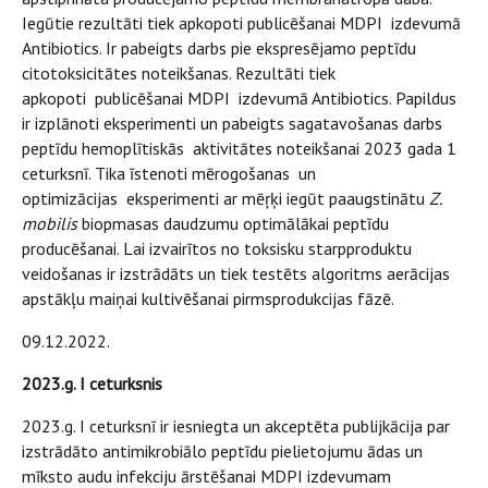
Iegūtie rezultāti tiek apkopoti publicēšanai MDPI izdevumā
Antibiotics. Ir pabeigts darbs pie ekspresējamo peptīdu
citotoksicitātes noteikšanas. Rezultāti tiek
apkopoti publicēšanai MDPI izdevumā Antibiotics. Papildus
ir izplānoti eksperimenti un pabeigts sagatavošanas darbs
peptīdu hemoplītiskās aktivitātes noteikšanai 2023 gada 1
ceturksnī. Tika īstenoti mērogošanas un
optimizācijas eksperimenti ar mēŗķi iegūt paaugstinātu
Z.
mobilis
biopmasas daudzumu optimālākai peptīdu
producēšanai. Lai izvairītos no toksisku starpproduktu
veidošanas ir izstrādāts un tiek testēts algoritms aerācijas
apstākļu maiņai kultivēšanai pirmsprodukcijas fāzē.
09.12.2022.
2023.g. I ceturksnis
2023.g. I ceturksnī ir iesniegta un akceptēta publijkācija par
izstrādāto antimikrobiālo peptīdu pielietojumu ādas un
mīksto audu infekciju ārstēšanai MDPI izdevumam