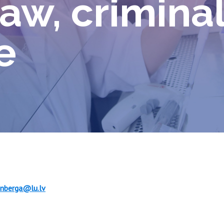
law, crimina
e
zenberga@lu.lv