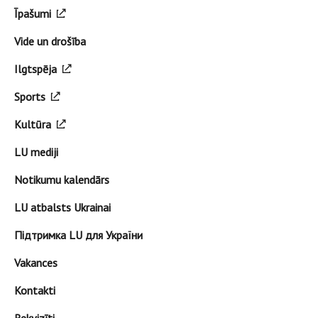
Īpašumi
Vide un drošība
Ilgtspēja
Sports
Kultūra
LU mediji
Notikumu kalendārs
LU atbalsts Ukrainai
Підтримка LU для України
Vakances
Kontakti