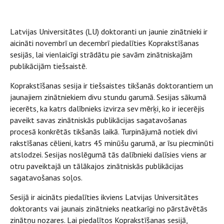
Latvijas Universitātes (LU) doktoranti un jaunie zinātnieki ir
aicināti novembrī un decembrī piedalīties Koprakstīšanas
sesijās, lai vienlaicīgi strādātu pie savām zinātniskajām
publikācijām tiešsaistē.
Koprakstīšanas sesija ir tiešsaistes tikšanās doktorantiem un
jaunajiem zinātniekiem divu stundu garumā. Sesijas sākumā
iecerēts, ka katrs dalībnieks izvirza sev mērķi, ko ir iecerējis
paveikt savas zinātniskās publikācijas sagatavošanas
procesā konkrētās tikšanās laikā. Turpinājumā notiek divi
rakstīšanas cēlieni, katrs 45 minūšu garumā, ar īsu piecminūti
atslodzei. Sesijas noslēgumā tās dalībnieki dalīsies viens ar
otru paveiktajā un tālākajos zinātniskās publikācijas
sagatavošanas soļos.
Sesijā ir aicināts piedalīties ikviens Latvijas Universitātes
doktorants vai jaunais zinātnieks neatkarīgi no pārstāvētās
zinātņu nozares. Lai piedalītos Koprakstīšanas sesijā,