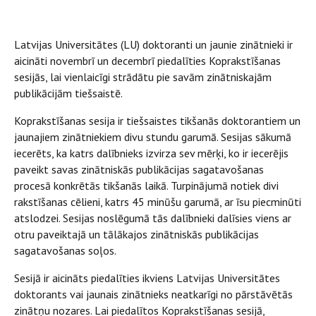
Latvijas Universitātes (LU) doktoranti un jaunie zinātnieki ir
aicināti novembrī un decembrī piedalīties Koprakstīšanas
sesijās, lai vienlaicīgi strādātu pie savām zinātniskajām
publikācijām tiešsaistē.
Koprakstīšanas sesija ir tiešsaistes tikšanās doktorantiem un
jaunajiem zinātniekiem divu stundu garumā. Sesijas sākumā
iecerēts, ka katrs dalībnieks izvirza sev mērķi, ko ir iecerējis
paveikt savas zinātniskās publikācijas sagatavošanas
procesā konkrētās tikšanās laikā. Turpinājumā notiek divi
rakstīšanas cēlieni, katrs 45 minūšu garumā, ar īsu piecminūti
atslodzei. Sesijas noslēgumā tās dalībnieki dalīsies viens ar
otru paveiktajā un tālākajos zinātniskās publikācijas
sagatavošanas soļos.
Sesijā ir aicināts piedalīties ikviens Latvijas Universitātes
doktorants vai jaunais zinātnieks neatkarīgi no pārstāvētās
zinātņu nozares. Lai piedalītos Koprakstīšanas sesijā,