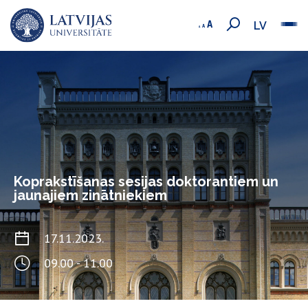
LV
Koprakstīšanas sesijas doktorantiem un
jaunajiem zinātniekiem
17.11.2023.
09.00 - 11.00