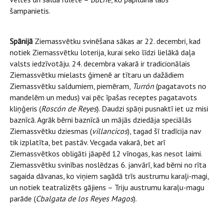
šampanietis.
Spānijā
Ziemassvētku svinēšana sākas ar 22. decembri, kad
notiek Ziemassvētku loterija, kurai seko līdzi lielākā daļa
valsts iedzīvotāju. 24. decembra vakarā ir tradicionālais
Ziemassvētku mielasts ģimenē ar tītaru un dažādiem
Ziemassvētku saldumiem, piemēram,
Turrón
(pagatavots no
mandelēm un medus) vai pēc īpašas receptes pagatavots
kliņģeris (
Roscón de Reyes
). Daudzi spāņi pusnaktī iet uz misi
baznīcā. Agrāk bērni baznīcā un mājās dziedāja speciālās
Ziemassvētku dziesmas (
villancicos
), tagad šī tradīcija nav
tik izplatīta, bet pastāv. Vecgada vakarā, bet arī
Ziemassvētkos obligāti jāapēd 12 vīnogas, kas nesot laimi.
Ziemassvētku svinības noslēdzas 6. janvārī, kad bērni no rīta
sagaida dāvanas, ko viņiem sagādā trīs austrumu karaļi-magi,
un notiek teatralizēts gājiens – Triju austrumu karaļu-magu
parāde (
Cbalgata de los Reyes Magos
).