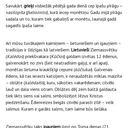
Savukārt
grieķi
visbiežāk pēdējā gada dienā cep īpašu pīrāgu –
vasilopita
(
βασιλόπιτα
), kurā iecep monētiņu. Gadu mijā pīrāgu
sadala un to, kuram tiek gabaliņš ar monētu, Jaunajā gadā
sagaidīs īpaša laime.
Arī mūsu tuvākajiem kaimiņiem – lietuviešiem un igauņiem –
tradīcijas ir līdzīgas kā latviešiem.
Lietuvieši
Ziemassvētku
(
Kalėdos
) priekšvakara (
Kūčios
) galdam izvēlas 12 ēdienus,
galvenokārt no zivs (šeit neatradīsim gaļu), ir arī apaļi,
monētas lieluma kraukšķīgi cepumi (
kūčiukai
). Galvenais
ēdiens, kā tas ierasts katoļiem, ir neraudzētās mīklas maizīte
– oblāte (
kalėdaitis
), kuru, sākoties vakarēdienam, cilvēki
lauž un dala viens otram. Oblātes dēļ zem baltā galdauta
tiek likts siens vai salmi, simbolizējot Jēzus Kristus
piedzimšanu. Ēdienreizes beigās cilvēki parasti zīlē – velk
salmus. Kuram ir garāks salms, tam laime būs lielāka.
Ziemassvētku laiks
igauņiem
ilgst no Toma dienas (21.