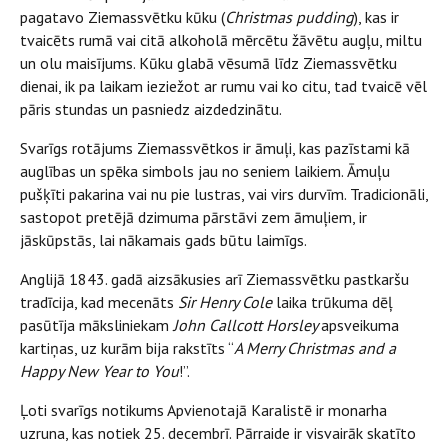
pagatavo Ziemassvētku kūku (
Christmas pudding
), kas ir
tvaicēts rumā vai citā alkoholā mērcētu žāvētu augļu, miltu
un olu maisījums. Kūku glabā vēsumā līdz Ziemassvētku
dienai, ik pa laikam ieziežot ar rumu vai ko citu, tad tvaicē vēl
pāris stundas un pasniedz aizdedzinātu.
Svarīgs rotājums Ziemassvētkos ir āmuļi, kas pazīstami kā
auglības un spēka simbols jau no seniem laikiem. Āmuļu
pušķīti pakarina vai nu pie lustras, vai virs durvīm. Tradicionāli,
sastopot pretējā dzimuma pārstāvi zem āmuļiem, ir
jāskūpstās, lai nākamais gads būtu laimīgs.
Anglijā 1843. gadā aizsākusies arī Ziemassvētku pastkaršu
tradīcija, kad mecenāts
Sir Henry Cole
laika trūkuma dēļ
pasūtīja māksliniekam
John Callcott Horsley
apsveikuma
kartiņas, uz kurām bija rakstīts “
A Merry Christmas and a
Happy New Year to You
!”.
Ļoti svarīgs notikums Apvienotajā Karalistē ir monarha
uzruna, kas notiek 25. decembrī. Pārraide ir visvairāk skatīto