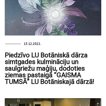
13.12.2022.
Piedzīvo LU Botāniskā dārza
simtgades kulmināciju un
saulgriežu maģiju, dodoties
ziemas pastaigā “GAISMA
TUMSĀ” LU Botāniskajā dārzā!