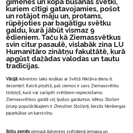
ģimenes un kopā būšanas svētki,
kuriem cītīgi gatavojamies, pošot
un rotājot māju un, protams,
rūpējoties par bagātīgu svētku
galdu, kurā jābūt vismaz 9
ēdieniem. Taču kā Ziemassvētkus
svin citur pasaulē, vislabāk zina LU
Humanitāro zinātņu fakultātē, kurā
apgūst dažādas valodas un tautu
tradīcijas.
Vācijā
Adventes laiks iesākas ar Svētā Niklāva dienu 6.
decembrī. Katrā pilsētā, pat ciemos ir savs Ziemassvētku
tirdziņš, kurā var sarūpēt svētkiem nepieciešamo.
Ziemassvētkos galdā ceļ īpašos gardumus: kēksu
Stollen
(starp populārākajiem ir
Dresdner Stollen
), biezās Nirnbergas
piparkūkas un karstvīnu.
Britu zemēs
pirmajā Adventes svētdienā iemaisa un