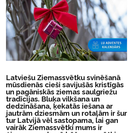
Latviešu Ziemassvētku svinēšanā
mūsdienās cieši savijušās kristīgās
un pagāniskās ziemas saulgriežu
tradīcijas. Bluķa vilkšana un
dedzināšana, ķekatās iešana ar
jautrām dziesmām un rotaļām ir šur
tur Latvijā vēl sastopama, lai gan
vairāk Ziemassvētki mums ir