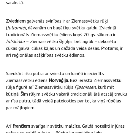
sarakstā.
Zviedriem
galvenās svinības ir ar Ziemassvētku rūķi
(
Jultomte
), dāvanām un bagātīgu svētku galdu. Zviedrijā
tradicionāls Ziemassvētku ēdiens kopš 20. gs. sākuma ir
Julskinka
– Ziemassvētku šķiņķis, bet agrāk – dekorēta
cūkas galva, cūkas kājas un dažāda veida desas. Protams, ir
arī reģionālas atšķirības svētku ēdienos.
Savukārt rīsu putra ar sviestu un kanēli ir iecienīts
Ziemassvētku ēdiens
Norvēģijā
. Bez ierastā Ziemassvētku
rūķa figurē arī Ziemassvētku rūķis
Fjøsnissen
, kurš mīt
kūtiņā. Šim rūķim svētku vakarā tradicionāli ārā atstāj trauku
ar rīsu putru, tādā veidā pateicoties par to, ka viņš rūpējas
par mājlopiem.
Arī
frančiem
svarīga ir svētku maltīte. Galdā noteikti ir jūras
veltes un saldā rulete –
Bûche
, ko papildina labs