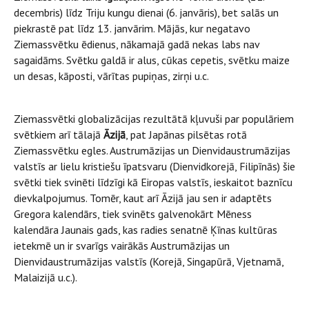
decembris) līdz Triju kungu dienai (6. janvāris), bet salās un
piekrastē pat līdz 13. janvārim. Mājās, kur negatavo
Ziemassvētku ēdienus, nākamajā gadā nekas labs nav
sagaidāms. Svētku galdā ir alus, cūkas cepetis, svētku maize
un desas, kāposti, vārītas pupiņas, zirņi u.c.
Ziemassvētki globalizācijas rezultātā kļuvuši par populāriem
svētkiem arī tālajā
Āzijā
, pat Japānas pilsētas rotā
Ziemassvētku egles. Austrumāzijas un Dienvidaustrumāzijas
valstīs ar lielu kristiešu īpatsvaru (Dienvidkorejā, Filipīnās) šie
svētki tiek svinēti līdzīgi kā Eiropas valstīs, ieskaitot baznīcu
dievkalpojumus. Tomēr, kaut arī Āzijā jau sen ir adaptēts
Gregora kalendārs, tiek svinēts galvenokārt Mēness
kalendāra Jaunais gads, kas radies senatnē Ķīnas kultūras
ietekmē un ir svarīgs vairākās Austrumāzijas un
Dienvidaustrumāzijas valstīs (Korejā, Singapūrā, Vjetnamā,
Malaizijā u.c.).