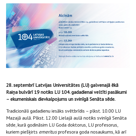
28. septembrī Latvijas Universitātes (LU) galvenajā ēkā
Raiņa bulvārī 19 notiks LU 104. gadadienai veltīti pasākumi
– ekumeniskais dievkalpojums un svinīgā Senāta sēde.
Tradicionāli gadadienu iesāks svētbrīdis – plkst. 10.00 LU
Mazajā aulā. Plkst. 12.00 Lielajā aulā notiks svinīgā Senāta
sēde, kurā godināsim LU Goda doktorus, LU profesorus,
kuriem piešķirts
emeritus
profesora goda nosaukums, kā arī