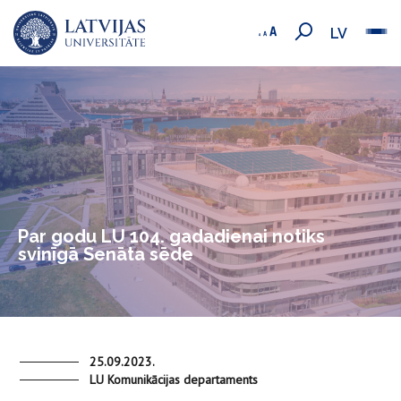
LV
Par godu LU 104. gadadienai notiks
svinīgā Senāta sēde
25.09.2023.
LU Komunikācijas departaments