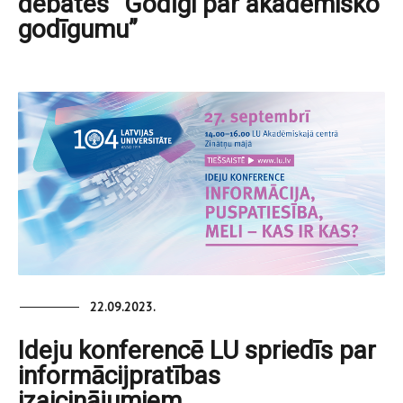
debates “Godīgi par akadēmisko
godīgumu”
22.09.2023.
Ideju konferencē LU spriedīs par
informācijpratības
izaicinājumiem