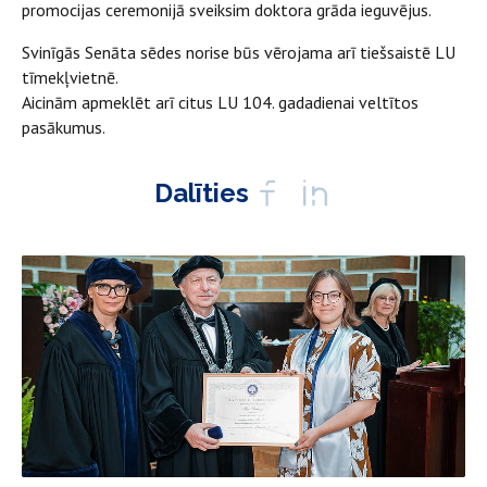
promocijas ceremonijā sveiksim doktora grāda ieguvējus.
Svinīgās Senāta sēdes norise būs vērojama arī tiešsaistē LU
tīmekļvietnē.
Aicinām apmeklēt arī citus LU 104. gadadienai veltītos
pasākumus.
Dalīties