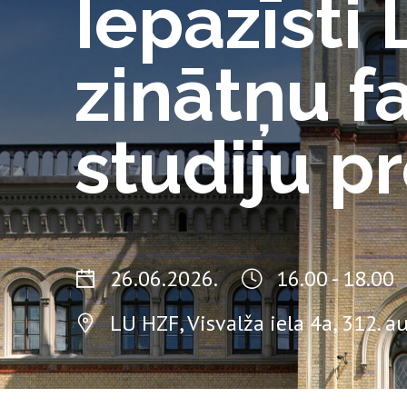
Iepazīsti
zinātņu f
studiju 
26.06.2026.
16.00 - 18.00
LU HZF, Visvalža iela 4a, 312. au