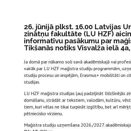
26. jūnijā plkst. 16.00 Latvijas
zinātņu fakultāte (LU HZF) aici
informatīvu pasākumu par maģis
Tikšanās notiks Visvalža ielā 4a, 
Ja domā par nākamo soli savā akadēmiskajā vai profesio
vairāk par LU HZF maģistra studiju programmām, uzņ
studiju procesu un iespējām, Erasmus+ mobilitāti un ci
studijas.
LU HZF maģistra studijas ļauj padziļināt līdzšinējās zin
domāšanu, strādāt ar tekstiem, valodām, kultūru, vēsturi
tiem, kuri vēlas ne tikai turpināt izglītību, bet arī mēr
pētniecisko virzienu.
Maģistra studiju uzņemšana 2026./2027. akadēmiskaj