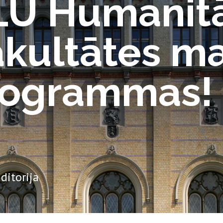
 LU Humanit
akultātes m
programmas!
ditorija