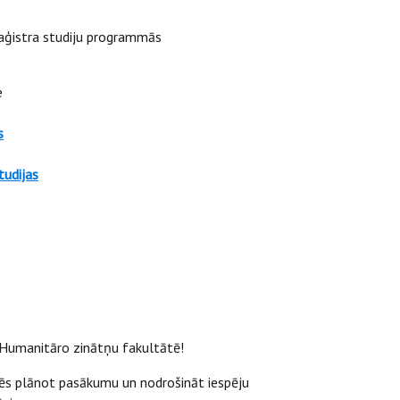
maģistra studiju programmās
e
s
tudijas
 Humanitāro zinātņu fakultātē!
ēs plānot pasākumu un nodrošināt iespēju