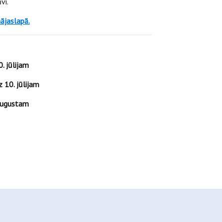
vi.
ājaslapā.
. jūlijam
z 10. jūlijam
 augustam