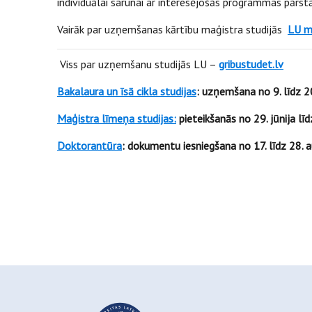
individuālai sarunai ar interesējošās programmas pārstā
Vairāk par uzņemšanas kārtību maģistra studijās
LU m
Viss par uzņemšanu studijās LU –
gribustudet.lv
Bakalaura un īsā cikla studijas
: uzņemšana no 9. līdz 20
Maģistra līmeņa studijas
:
pieteikšanās no 29. jūnija līd
Doktorantūra
: dokumentu iesniegšana no 17. līdz 28.