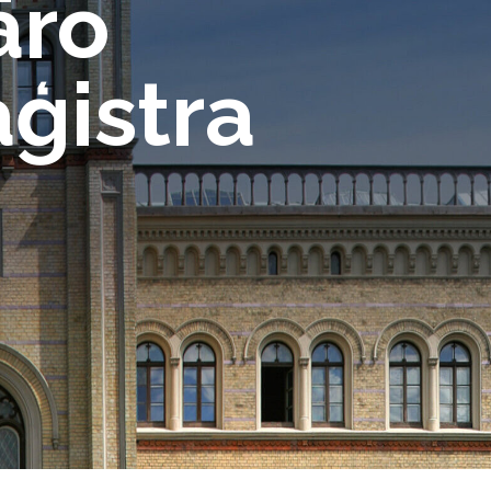
āro
aģistra