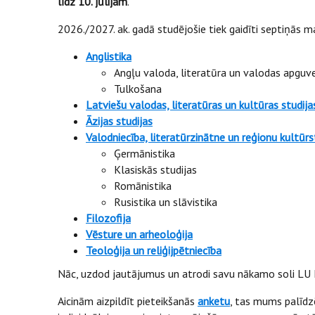
līdz 10. jūlijam
.
2026./2027. ak. gadā studējošie tiek gaidīti septiņās 
Anglistika
Angļu valoda, literatūra un valodas apguv
Tulkošana
Latviešu valodas, literatūras un kultūras studija
Āzijas studijas
Valodniecība, literatūrzinātne un reģionu kultūrs
Ģermānistika
Klasiskās studijas
Romānistika
Rusistika un slāvistika
Filozofija
Vēsture un arheoloģija
Teoloģija un reliģijpētniecība
Nāc, uzdod jautājumus un atrodi savu nākamo soli LU
Aicinām aizpildīt pieteikšanās
anketu
, tas mums palīdz