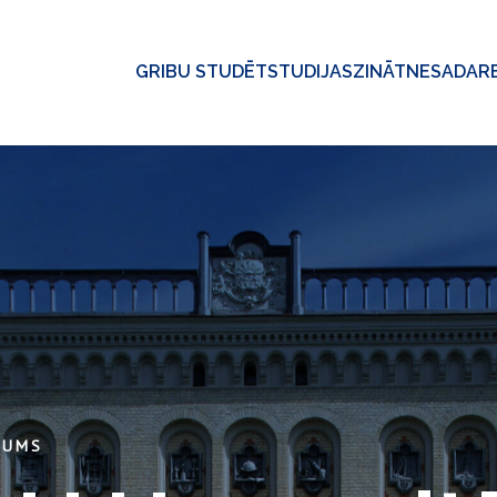
GRIBU STUDĒT
STUDIJAS
ZINĀTNE
SADAR
KUMS