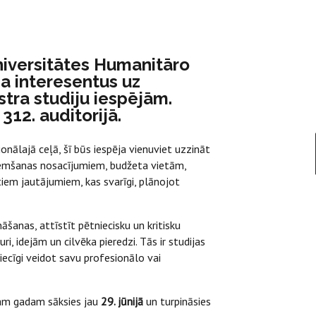
 Universitātes Humanitāro
na interesentus uz
tra studiju iespējām.
312. auditorijā.
nālajā ceļā, šī būs iespēja vienuviet uzzināt
emšanas nosacījumiem, budžeta vietām,
tiem jautājumiem, kas svarīgi, plānojot
āšanas, attīstīt pētniecisku un kritisku
, idejām un cilvēka pieredzi. Tās ir studijas
ķtiecīgi veidot savu profesionālo vai
am gadam sāksies jau
29. jūnijā
un turpināsies