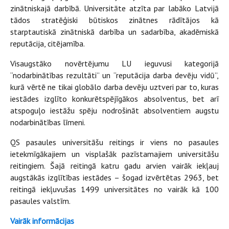
zinātniskajā darbībā. Universitāte atzīta par labāko Latvijā
tādos stratēģiski būtiskos zinātnes rādītājos kā
starptautiskā zinātniskā darbība un sadarbība, akadēmiskā
reputācija, citējamība.
Visaugstāko novērtējumu LU ieguvusi kategorijā
“nodarbinātības rezultāti” un “reputācija darba devēju vidū”,
kurā vērtē ne tikai globālo darba devēju uztveri par to, kuras
iestādes izglīto konkurētspējīgākos absolventus, bet arī
atspoguļo iestāžu spēju nodrošināt absolventiem augstu
nodarbinātības līmeni.
QS pasaules universitāšu reitings ir viens no pasaules
ietekmīgākajiem un visplašāk pazīstamajiem universitāšu
reitingiem. Šajā reitingā katru gadu arvien vairāk iekļauj
augstākās izglītības iestādes – šogad izvērtētas 2963, bet
reitingā iekļuvušas 1499 universitātes no vairāk kā 100
pasaules valstīm.
Vairāk informācijas