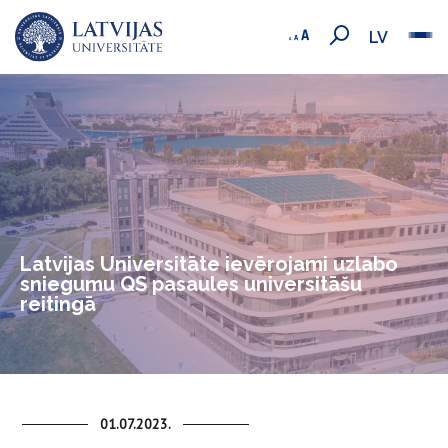
LV
Latvijas Universitāte ievērojami uzlabo
sniegumu QS pasaules universitāšu
reitingā
01.07.2023.