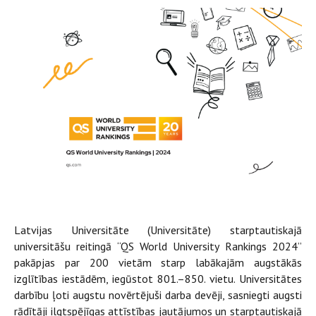
Latvijas Universitāte (Universitāte) starptautiskajā
universitāšu reitingā “QS World University Rankings 2024”
pakāpjas par 200 vietām starp labākajām augstākās
izglītības iestādēm, iegūstot 801.–850. vietu. Universitātes
darbību ļoti augstu novērtējuši darba devēji, sasniegti augsti
rādītāji ilgtspējīgas attīstības jautājumos un starptautiskajā