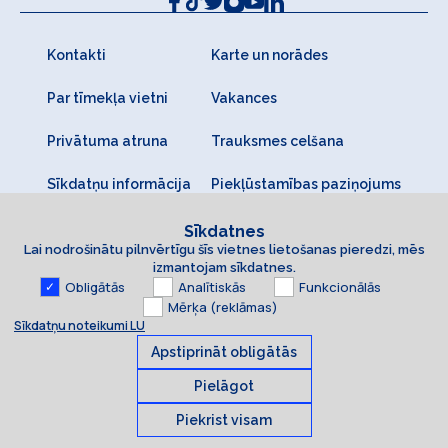
Kontakti
Karte un norādes
Par tīmekļa vietni
Vakances
Privātuma atruna
Trauksmes celšana
Sīkdatņu informācija
Piekļūstamības paziņojums
Sīkdatnes
Lai nodrošinātu pilnvērtīgu šīs vietnes lietošanas pieredzi, mēs
izmantojam sīkdatnes.
Obligātās
Analītiskās
Funkcionālās
Mērķa (reklāmas)
Sīkdatņu noteikumi LU
Apstiprināt obligātās
Pielāgot
Piekrist visam
Sīkdatnes
© 2026 Latvijas Universitāte. Visas tiesības aizsargātas