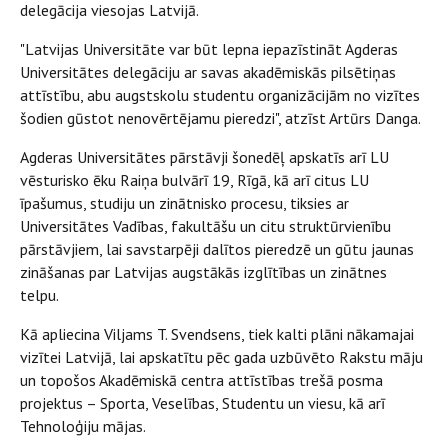
delegācija viesojas Latvijā.
"Latvijas Universitāte var būt lepna iepazīstināt Agderas
Universitātes delegāciju ar savas akadēmiskās pilsētiņas
attīstību, abu augstskolu studentu organizācijām no vizītes
šodien gūstot nenovērtējamu pieredzi", atzīst Artūrs Danga.
Agderas Universitātes pārstāvji šonedēļ apskatīs arī LU
vēsturisko ēku Raiņa bulvārī 19, Rīgā, kā arī citus LU
īpašumus, studiju un zinātnisko procesu, tiksies ar
Universitātes Vadības, fakultāšu un citu struktūrvienību
pārstāvjiem, lai savstarpēji dalītos pieredzē un gūtu jaunas
zināšanas par Latvijas augstākās izglītības un zinātnes
telpu.
Kā apliecina Viljams T. Svendsens, tiek kalti plāni nākamajai
vizītei Latvijā, lai apskatītu pēc gada uzbūvēto Rakstu māju
un topošos Akadēmiskā centra attīstības trešā posma
projektus – Sporta, Veselības, Studentu un viesu, kā arī
Tehnoloģiju mājas.