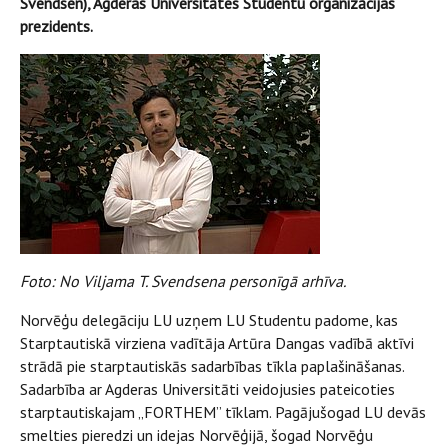
Svendsen), Agderas Universitātes Studentu organizācijas
prezidents.
Foto: No Viljama T. Svendsena personīgā arhīva.
Norvēģu delegāciju LU uzņem LU Studentu padome, kas
Starptautiskā virziena vadītāja Artūra Dangas vadībā aktīvi
strādā pie starptautiskās sadarbības tīkla paplašināšanas.
Sadarbība ar Agderas Universitāti veidojusies pateicoties
starptautiskajam „FORTHEM” tīklam. Pagājušogad LU devās
smelties pieredzi un idejas Norvēģijā, šogad Norvēģu