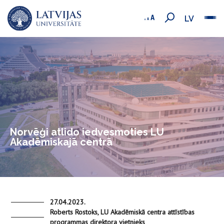
LV
Norvēģi atlido iedvesmoties LU
Akadēmiskajā centrā
27.04.2023.
Roberts Rostoks, LU Akadēmiskā centra attīstības
programmas direktora vietnieks