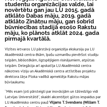
studentu organizācijas valde, lai
novērtētu gan jau LU 2015. gadā
atklāto Dabas māju, 2019. gadā
atklāto Zinātņu māju, gan šobrīd
būvniecības stadijā esošo Rakstu
māju, ko plānots atklāt 2024. gada
pirmajā kvartālā.
Vīzītes ietvaros LU pārstāvji organizēja ekskursiju pa LU
Akadēmiskā centra ēkām, īpašu uzmanību pievēršot studiju
telpām, bibliotēkām, ilgtspējīgiem risinājumiem, atpūtas
telpām. Delegācija arī apskatīja LU Akadēmiskā centra
nākotnes vīziju un Akadēmiskā centra attīstības projektu
direktora Jāņa Ploka vadībā apmeklēja Rakstu mājas
būvlaukumu.
“Mēs esam ļoti pārsteigti par inovācijām un tālredzīgo vidi
Latvijas Universitātē”, skaidri akcentējot gūtos iespaidus par
LU Akadēmisko centru pauž
Viljams T. Svendsens (William T.