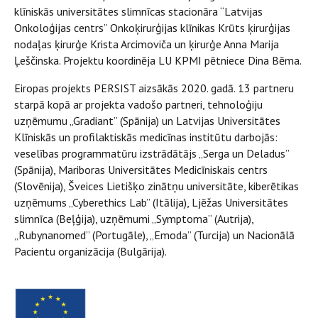
klīniskās universitātes slimnīcas stacionāra “Latvijas
Onkoloģijas centrs” Onkoķirurģijas klīnikas Krūts ķirurģijas
nodaļas ķirurģe Krista Arcimoviča un ķirurģe Anna Marija
Ļeščinska. Projektu koordinēja LU KPMI pētniece Dina Bēma.
Eiropas projekts PERSIST aizsākās 2020. gadā. 13 partneru
starpā kopā ar projekta vadošo partneri, tehnoloģiju
uzņēmumu „Gradiant” (Spānija) un Latvijas Universitātes
Klīniskās un profilaktiskās medicīnas institūtu darbojās:
veselības programmatūru izstrādātājs „Serga un Deladus”
(Spānija), Mariboras Universitātes Medicīniskais centrs
(Slovēnija), Šveices Lietišķo zinātņu universitāte, kiberētikas
uzņēmums „Cyberethics Lab” (Itālija), Ljēžas Universitātes
slimnīca (Beļģija), uzņēmumi „Symptoma” (Autrija),
„Rubynanomed” (Portugāle), „Emoda” (Turcija) un Nacionālā
Pacientu organizācija (Bulgārija).