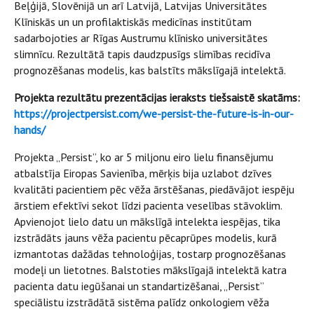
Beļģijā, Slovēnijā un arī Latvijā, Latvijas Universitātes
Klīniskās un un profilaktiskās medicīnas institūtam
sadarbojoties ar Rīgas Austrumu klīnisko universitātes
slimnīcu. Rezultātā tapis daudzpusīgs slimības recidīva
prognozēšanas modelis, kas balstīts mākslīgajā intelektā.
Projekta rezultātu prezentācijas ieraksts tiešsaistē skatāms:
https://projectpersist.com/we-persist-the-future-is-in-our-
hands/
Projekta „Persist”, ko ar 5 miljonu eiro lielu finansējumu
atbalstīja Eiropas Savienība, mērķis bija uzlabot dzīves
kvalitāti pacientiem pēc vēža ārstēšanas, piedāvājot iespēju
ārstiem efektīvi sekot līdzi pacienta veselības stāvoklim.
Apvienojot lielo datu un mākslīgā intelekta iespējas, tika
izstrādāts jauns vēža pacientu pēcaprūpes modelis, kurā
izmantotas dažādas tehnoloģijas, tostarp prognozēšanas
modeļi un lietotnes. Balstoties mākslīgajā intelektā katra
pacienta datu iegūšanai un standartizēšanai, „Persist”
speciālistu izstrādātā sistēma palīdz onkologiem vēža