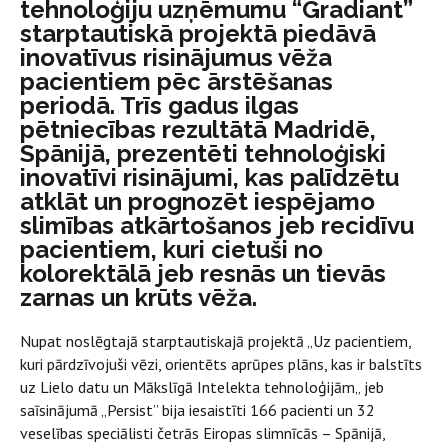
tehnoloģiju uzņēmumu “Gradiant”
starptautiskā projektā piedāvā
inovatīvus risinājumus vēža
pacientiem pēc ārstēšanas
periodā. Trīs gadus ilgas
pētniecības rezultātā Madridē,
Spānijā, prezentēti tehnoloģiski
inovatīvi risinājumi, kas palīdzētu
atklāt un prognozēt iespējamo
slimības atkārtošanos jeb recidīvu
pacientiem, kuri cietuši no
kolorektālā jeb resnās un tievās
zarnas un krūts vēža.
Nupat noslēgtajā starptautiskajā projektā „Uz pacientiem,
kuri pārdzīvojuši vēzi, orientēts aprūpes plāns, kas ir balstīts
uz Lielo datu un Mākslīgā Intelekta tehnoloģijām„ jeb
saīsinājumā „Persist” bija iesaistīti 166 pacienti un 32
veselības speciālisti četrās Eiropas slimnīcās – Spānijā,