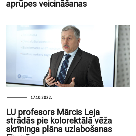
aprūpes veicināšanas
17.10.2022.
LU profesors Mārcis Leja
strādās pie kolorektālā vēža
skrīninga plāna uzlabošanas