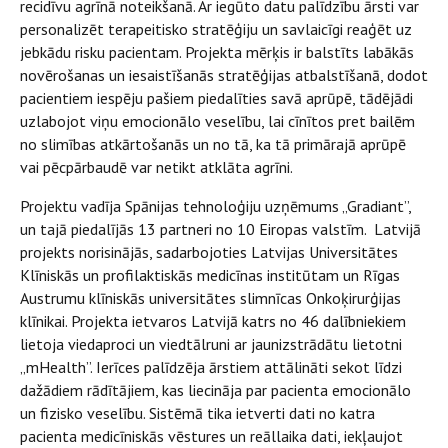
recidīvu agrīnā noteikšanā. Ar iegūto datu palīdzību ārsti var
personalizēt terapeitisko stratēģiju un savlaicīgi reaģēt uz
jebkādu risku pacientam. Projekta mērķis ir balstīts labākās
novērošanas un iesaistīšanās stratēģijas atbalstīšanā, dodot
pacientiem iespēju pašiem piedalīties savā aprūpē, tādējādi
uzlabojot viņu emocionālo veselību, lai cīnītos pret bailēm
no slimības atkārtošanās un no tā, ka tā primārajā aprūpē
vai pēcpārbaudē var netikt atklāta agrīni.
Projektu vadīja Spānijas tehnoloģiju uzņēmums „Gradiant”,
un tajā piedalījās 13 partneri no 10 Eiropas valstīm. Latvijā
projekts norisinājās, sadarbojoties Latvijas Universitātes
Klīniskās un profilaktiskās medicīnas institūtam un Rīgas
Austrumu klīniskās universitātes slimnīcas Onkoķirurģijas
klīnikai. Projekta ietvaros Latvijā katrs no 46 dalībniekiem
lietoja viedaproci un viedtālruni ar jaunizstrādātu lietotni
„mHealth”. Ierīces palīdzēja ārstiem attālināti sekot līdzi
dažādiem rādītājiem, kas liecināja par pacienta emocionālo
un fizisko veselību. Sistēmā tika ietverti dati no katra
pacienta medicīniskās vēstures un reāllaika dati, iekļaujot