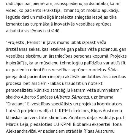
rādītājus par, piemēram, asinsspiedienu, sirdsdarbību, kā arī
video, ko pacients ierakstīja, izmantojot mobilo aplikāciju.
Iegūtie dati un mākslīgā intelekta sniegtās iespējas tika
izmantotas turpmākajā inovatīvās veselības aprūpes
atbalsta sistēmas izstrādē.
"Projekts „Persist” ir ļāvis mums labāk izprast vēža
ārstēšanas sekas, kas ietekmē gan pašus vēža pacientus, gan
veselības sistēmu un ārstniecības personas kopumā. Projekts
ir pierādījis, ka ar mūsdienu tehnoloģiju palīdzību var attīstīt
uz pacientu orientētus veselības aprūpes modeļus. Šāda
pieeja dod pacientiem iespēju aktīvāk piedalīties ārstniecības
procesā, bet ārstiem - labāk uzraudzīt un noteikt
personalizētu klīnisko stratēģiju katram vēža slimniekam,”
skaidro Alberto Sančess (
Alberto Sánchez
), uzņēmuma
“Gradiant” E-veselības speciālists un projekta koordinators.
Latvijā projektu vadīja LU KPMI direktors, Rīgas Austrumu
klīniskās universitāte slimnīcas Zinātnes daļas vadītājs prof.
Mārcis Leja, piedaloties LU KPMI Biobanku ekspertei Ilona
Aleksandravičai. Ar pacientiem strādāja Rīgas Austrumu