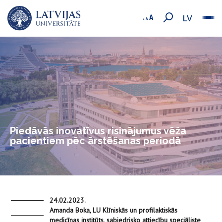
LV
Piedāvās inovatīvus risinājumus vēža
pacientiem pēc ārstēšanas periodā
24.02.2023.
Amanda Boka, LU Klīniskās un profilaktiskās
medicīnas institūts, sabiedrisko attiecību speciāliste