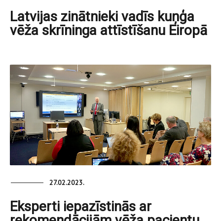
Latvijas zinātnieki vadīs kuņģa
vēža skrīninga attīstīšanu Eiropā
27.02.2023.
Eksperti iepazīstinās ar
rekomendācijām vēža pacientu