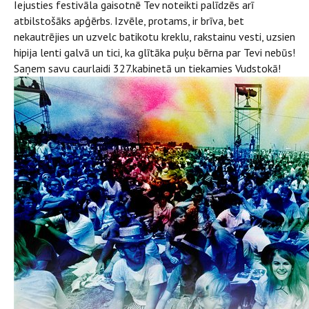
Iejusties festivāla gaisotnē Tev noteikti palīdzēs arī
atbilstošāks apģērbs. Izvēle, protams, ir brīva, bet
nekautrējies un uzvelc batikotu kreklu, rakstainu vesti, uzsien
hipija lenti galvā un tici, ka glītāka puķu bērna par Tevi nebūs!
Saņem savu caurlaidi 327.kabinetā un tiekamies Vudstokā!