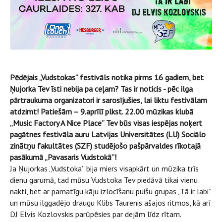
Pēdējais „Vudstokas” festivāls notika pirms 16 gadiem, bet
Ņujorka Tev īsti nebija pa ceļam? Tas ir noticis - pēc ilga
pārtraukuma organizatori ir sarosījušies, lai liktu festivālam
atdzimt! Patiešām – 9.aprīlī plkst. 22.00 mūzikas klubā
„
Music Factory A Nice Place” Tev būs visas iespējas noķert
pagātnes festivāla auru Latvijas Universitātes (LU) Sociālo
zinātņu fakultātes (SZF) studējošo pašpārvaldes rīkotajā
pasākumā „Pavasaris Vudstokā”!
Ja Ņujorkas „Vudstoka” bija miers visapkārt un mūzika trīs
dienu garumā, tad mūsu Vudstoka Tev piedāvā tikai vienu
nakti, bet ar pamatīgu kāju izlocīšanu puišu grupas „Tā ir labi”
un mūsu ilggadējo draugu
Klibs Taurenis ašajos ritmos, kā arī
DJ Elvis Kozlovskis parūpēsies par dejām līdz rītam.