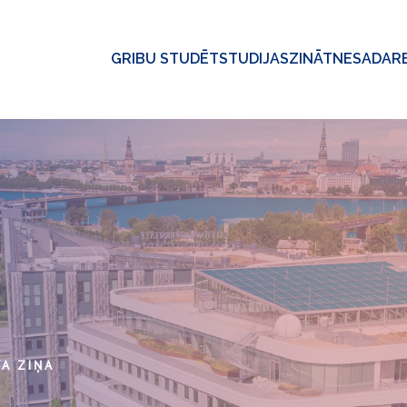
GRIBU STUDĒT
STUDIJAS
ZINĀTNE
SADAR
VA ZIŅA