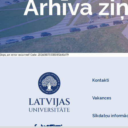
Arhīva zi
Oops, an error occurred! Code: 20260807153003f2641d79
Kontakti
Vakances
Sīkdatņu informāc