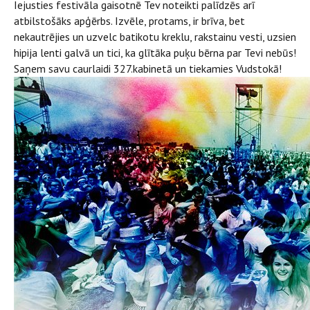
Iejusties festivāla gaisotnē Tev noteikti palīdzēs arī
atbilstošāks apģērbs. Izvēle, protams, ir brīva, bet
nekautrējies un uzvelc batikotu kreklu, rakstainu vesti, uzsien
hipija lenti galvā un tici, ka glītāka puķu bērna par Tevi nebūs!
Saņem savu caurlaidi 327.kabinetā un tiekamies Vudstokā!