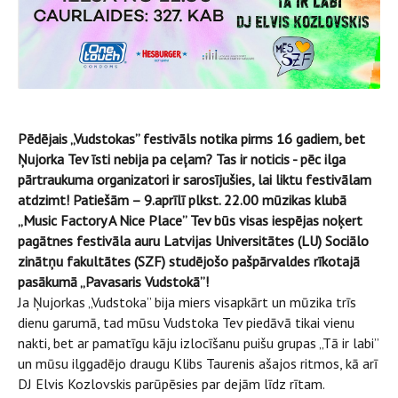
Pēdējais „Vudstokas” festivāls notika pirms 16 gadiem, bet
Ņujorka Tev īsti nebija pa ceļam? Tas ir noticis - pēc ilga
pārtraukuma organizatori ir sarosījušies, lai liktu festivālam
atdzimt! Patiešām – 9.aprīlī plkst. 22.00 mūzikas klubā
„
Music Factory A Nice Place” Tev būs visas iespējas noķert
pagātnes festivāla auru Latvijas Universitātes (LU) Sociālo
zinātņu fakultātes (SZF) studējošo pašpārvaldes rīkotajā
pasākumā „Pavasaris Vudstokā”!
Ja Ņujorkas „Vudstoka” bija miers visapkārt un mūzika trīs
dienu garumā, tad mūsu Vudstoka Tev piedāvā tikai vienu
nakti, bet ar pamatīgu kāju izlocīšanu puišu grupas „Tā ir labi”
un mūsu ilggadējo draugu
Klibs Taurenis ašajos ritmos, kā arī
DJ Elvis Kozlovskis parūpēsies par dejām līdz rītam.