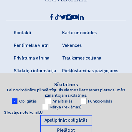
Kontakti
Karte un norādes
Par tīmekļa vietni
Vakances
Privātuma atruna
Trauksmes celšana
Sīkdatņu informācija
Piekļūstamības paziņojums
Sīkdatnes
Lai nodrošinātu pilnvērtīgu šīs vietnes lietošanas pieredzi, mēs
izmantojam sīkdatnes.
Obligātās
Analītiskās
Funkcionālās
Mērķa (reklāmas)
Sīkdatņu noteikumi LU
Apstiprināt obligātās
Pielāgot