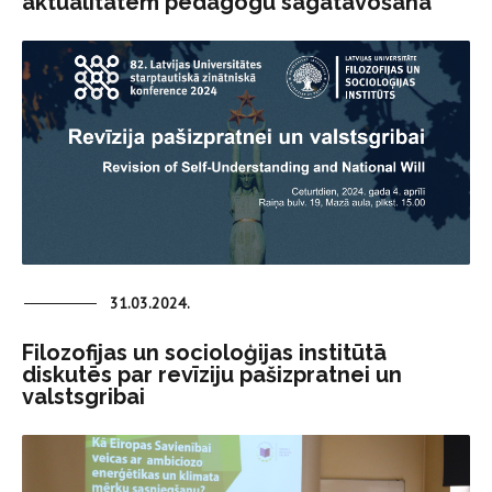
aktualitātēm pedagogu sagatavošanā
31.03.2024.
Filozofijas un socioloģijas institūtā
diskutēs par revīziju pašizpratnei un
valstsgribai