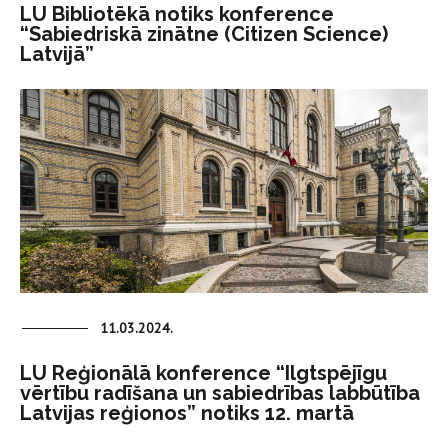
LU Bibliotēkā notiks konference
“Sabiedriskā zinātne (Citizen Science)
Latvijā”
11.03.2024.
LU Reģionālā konference “Ilgtspējīgu
vērtību radīšana un sabiedrības labbūtība
Latvijas reģionos” notiks 12. martā