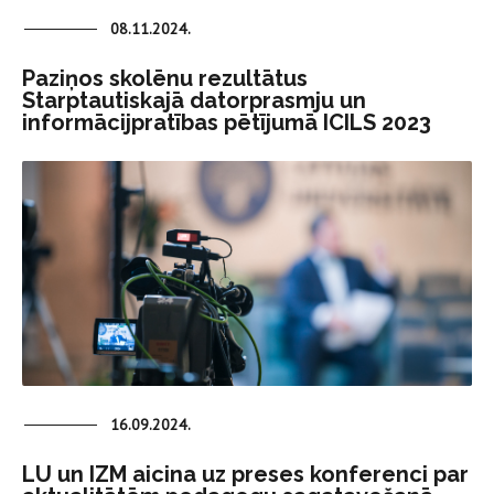
08.11.2024.
Paziņos skolēnu rezultātus
Starptautiskajā datorprasmju un
informācijpratības pētījumā ICILS 2023
16.09.2024.
LU un IZM aicina uz preses konferenci par