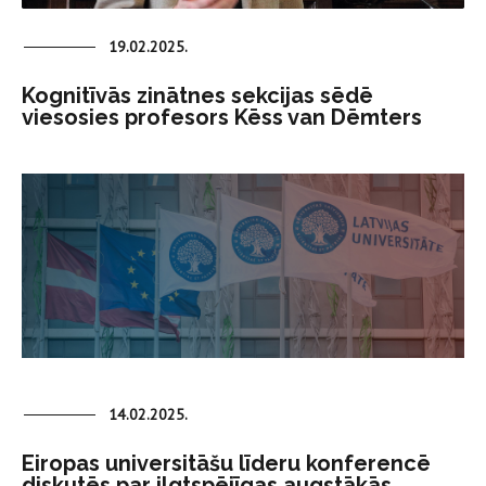
19.02.2025.
Kognitīvās zinātnes sekcijas sēdē
viesosies profesors Kēss van Dēmters
14.02.2025.
Eiropas universitāšu līderu konferencē
diskutēs par ilgtspējīgas augstākās