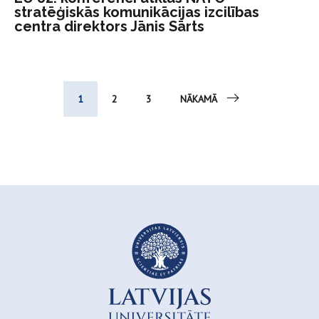
stratēģiskās komunikācijas izcilības
centra direktors Jānis Sārts
1
2
3
NĀKAMĀ