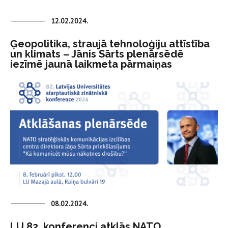
12.02.2024.
Ģeopolitika, straujā tehnoloģiju attīstība
un klimats – Jānis Sārts plenārsēdē
iezīmē jaunā laikmeta pārmaiņas
08.02.2024.
LU 82. konferenci atklās NATO