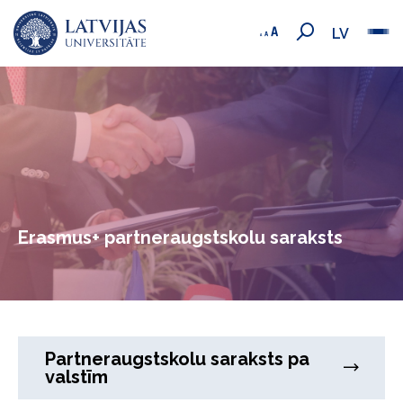
LV
Erasmus+ partneraugstskolu saraksts
Partneraugstskolu saraksts pa
valstīm