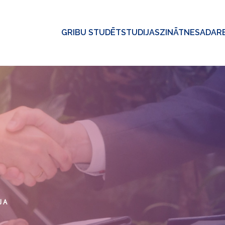
GRIBU STUDĒT
STUDIJAS
ZINĀTNE
SADAR
JA