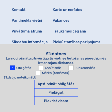
Kontakti
Karte un norādes
Par tīmekļa vietni
Vakances
Privātuma atruna
Trauksmes celšana
Sīkdatņu informācija
Piekļūstamības paziņojums
Sīkdatnes
Lai nodrošinātu pilnvērtīgu šīs vietnes lietošanas pieredzi, mēs
izmantojam sīkdatnes.
Obligātās
Analītiskās
Funkcionālās
Mērķa (reklāmas)
Sīkdatņu noteikumi LU
Apstiprināt obligātās
Pielāgot
Piekrist visam
Sīkdatnes
© 2026 Latvijas Universitāte. Visas tiesības aizsargātas