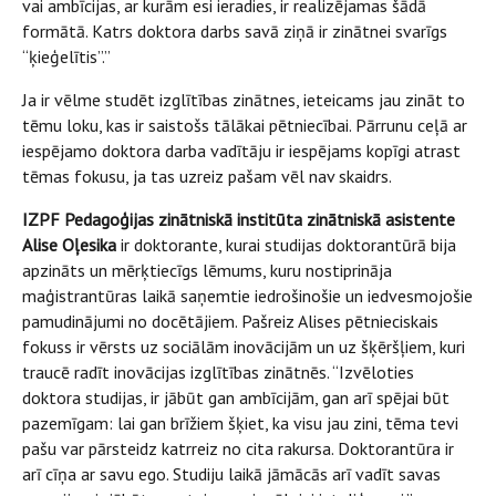
vai ambīcijas, ar kurām esi ieradies, ir realizējamas šādā
formātā. Katrs doktora darbs savā ziņā ir zinātnei svarīgs
“ķieģelītis”.”
Ja ir vēlme studēt izglītības zinātnes, ieteicams jau zināt to
tēmu loku, kas ir saistošs tālākai pētniecībai. Pārrunu ceļā ar
iespējamo doktora darba vadītāju ir iespējams kopīgi atrast
tēmas fokusu, ja tas uzreiz pašam vēl nav skaidrs.
IZPF Pedagoģijas zinātniskā institūta zinātniskā asistente
Alise Oļesika
ir doktorante, kurai studijas doktorantūrā bija
apzināts un mērķtiecīgs lēmums, kuru nostiprināja
maģistrantūras laikā saņemtie iedrošinošie un iedvesmojošie
pamudinājumi no docētājiem. Pašreiz Alises pētnieciskais
fokuss ir vērsts uz sociālām inovācijām un uz šķēršļiem, kuri
traucē radīt inovācijas izglītības zinātnēs. “Izvēloties
doktora studijas, ir jābūt gan ambīcijām, gan arī spējai būt
pazemīgam: lai gan brīžiem šķiet, ka visu jau zini, tēma tevi
pašu var pārsteidz katrreiz no cita rakursa. Doktorantūra ir
arī cīņa ar savu ego. Studiju laikā jāmācās arī vadīt savas