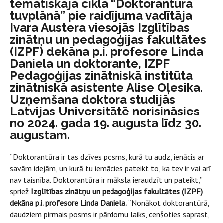
tematiskajā ciklā “Doktorantūra
tuvplānā” pie raidījuma vadītāja
Ivara Austera viesojās Izglītības
zinātņu un pedagoģijas fakultātes
(IZPF) dekāna p.i. profesore Linda
Daniela un doktorante, IZPF
Pedagoģijas zinātniskā institūta
zinātniskā asistente Alise Oļesika.
Uzņemšana doktora studijās
Latvijas Universitātē norisināsies
no 2024. gada 19. augusta līdz 30.
augustam.
“Doktorantūra ir tas dzīves posms, kurā tu audz, ienācis ar
savām idejām, un kurā tu iemācies pateikt to, ka tev ir vai arī
nav taisnība. Doktorantūra ir māksla ieraudzīt un pateikt,”
spriež
Izglītības zinātņu un pedagoģijas fakultātes (IZPF)
dekāna p.i.
profesore Linda Daniela.
“Nonākot doktorantūrā,
daudziem pirmais posms ir pārdomu laiks, cenšoties saprast,