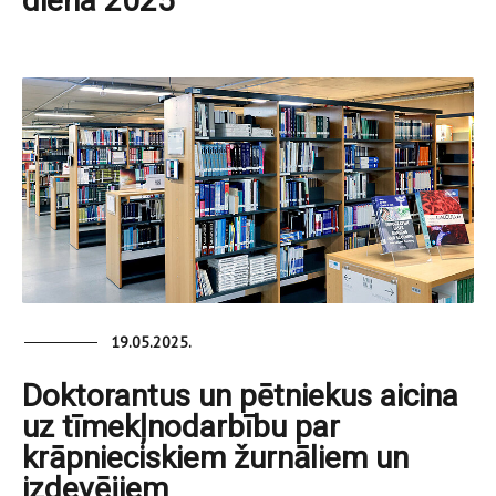
diena 2025”
19.05.2025.
Doktorantus un pētniekus aicina
uz tīmekļnodarbību par
krāpnieciskiem žurnāliem un
izdevējiem