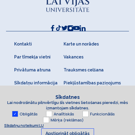
Kontakti
Karte un norādes
Par tīmekļa vietni
Vakances
Privātuma atruna
Trauksmes celšana
Sīkdatņu informācija
Piekļūstamības paziņojums
Sīkdatnes
Lai nodrošinātu pilnvērtīgu šīs vietnes lietošanas pieredzi, mēs
izmantojam sīkdatnes.
Obligātās
Analītiskās
Funkcionālās
Mērķa (reklāmas)
Sīkdatņu noteikumi LU
Apstiprināt obligātās