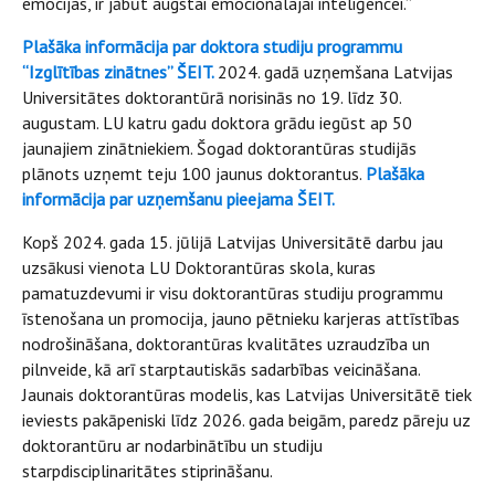
emocijas, ir jābūt augstai emocionālajai inteliģencei.”
Plašāka informācija par doktora studiju programmu
“Izglītības zinātnes” ŠEIT.
2024. gadā uzņemšana Latvijas
Universitātes doktorantūrā norisinās no 19. līdz 30.
augustam. LU katru gadu doktora grādu iegūst ap 50
jaunajiem zinātniekiem. Šogad doktorantūras studijās
plānots uzņemt teju 100 jaunus doktorantus.
Plašāka
informācija par uzņemšanu pieejama ŠEIT.
Kopš 2024. gada 15. jūlijā Latvijas Universitātē darbu jau
uzsākusi vienota LU Doktorantūras skola, kuras
pamatuzdevumi ir visu doktorantūras studiju programmu
īstenošana un promocija, jauno pētnieku karjeras attīstības
nodrošināšana, doktorantūras kvalitātes uzraudzība un
pilnveide, kā arī starptautiskās sadarbības veicināšana.
Jaunais doktorantūras modelis, kas Latvijas Universitātē tiek
ieviests pakāpeniski līdz 2026. gada beigām, paredz pāreju uz
doktorantūru ar nodarbinātību un studiju
starpdisciplinaritātes stiprināšanu.