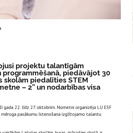
s
ojusi projektu talantīgām
n programmēšanā, piedāvājot 30
s skolām piedalīties STEM
metne – 2” un nodarbības visa
šī gada 22. līdz 27. oktobrim. Nometni organizēja LU ESF
ka mēroga pasākumu īstenošana izglītojamo talantu
 vairākām Latvijas skolām, kuras, mācoties skolā, ir