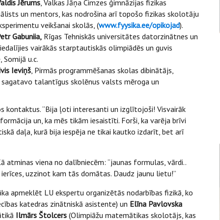
aldis Jērums
, Valkas Jāņa Cimzes ģimnāzijas fizikas
ciālists un mentors, kas nodrošina arī topošo fizikas skolotāju
eksperimentu veikšanai skolās, (
www.fyysika.ee/opikojad
).
etr Gabuniia,
Rīgas Tehniskās universitātes datorzinātnes un
edalījies vairākās starptautiskās olimpiādēs un guvis
 Somijā u.c.
vis Ieviņš
, Pirmās programmēšanas skolas dibinātājs,
 sagatavo talantīgus skolēnus valsts mēroga un
kontaktus. “Bija ļoti interesanti un izglītojoši! Visvairāk
ormācija un, ka mēs tikām iesaistīti. Forši, ka varēja brīvi
skā daļa, kurā bija iespēja ne tikai kautko izdarīt, bet arī
Kā atminas viena no dalībniecēm: “jaunas formulas, vārdi..
t ierīces, uzzinot kam tās domātas. Daudz jaunu lietu!”
ka apmeklēt LU ekspertu organizētās nodarbības fizikā, ko
ecības katedras zinātniskā asistente) un
Elīna Pavlovska
ātikā
Ilmārs Štolcers
(Olimpiāžu matemātikas skolotājs, kas