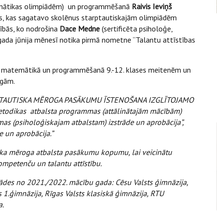
emātikas olimpiādēm) un programmēšanā
Raivis Ieviņš
s, kas sagatavo skolēnus starptautiskajām olimpiādēm
bībās, ko nodrošina
Dace Medne
(sertificēta psiholoģe,
 gada jūnija mēnesī notika pirmā nometne “Talantu attīstības
kā, matemātikā un programmēšanā 9.-12. klases meitenēm un
igām.
TARPTAUTISKA MĒROGA PASĀKUMU ĪSTENOŠANA IZGLĪTOJAMO
etodikas atbalsta programmas (attālinātajām mācībām)
as (psiholoģiskajam atbalstam) izstrāde un aprobācija”,
 un aprobācija.”
iska mēroga atbalsta pasākumu kopumu, lai veicinātu
kompetenču un talantu attīstību.
stādes no 2021./2022. mācību gada: Cēsu Valsts ģimnāzija,
 1.ģimnāzija, Rīgas Valsts klasiskā ģimnāzija, RTU
a.