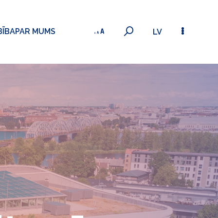
BĪBA
PAR MUMS
LV