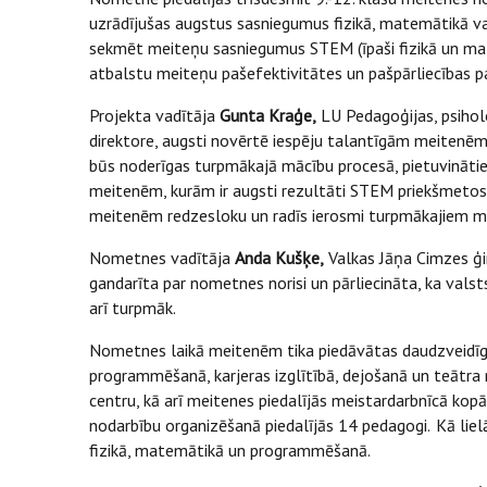
uzrādījušas augstus sasniegumus fizikā, matemātikā 
sekmēt meiteņu sasniegumus STEM (īpaši fizikā un mat
atbalstu meiteņu pašefektivitātes un pašpārliecības pa
Projekta vadītāja
Gunta Kraģe,
LU Pedagoģijas, psihol
direktore, augsti novērtē iespēju talantīgām meitenē
būs noderīgas turpmākajā mācību procesā, pietuvināties 
meitenēm, kurām ir augsti rezultāti STEM priekšmetos,
meitenēm redzesloku un radīs ierosmi turpmākajiem m
Nometnes vadītāja
Anda Kušķe,
Valkas Jāņa Cimzes ģim
gandarīta par nometnes norisi un pārliecināta, ka vals
arī turpmāk.
Nometnes laikā meitenēm tika piedāvātas daudzveidīga
programmēšanā, karjeras izglītībā, dejošanā un teātra
centru, kā arī meitenes piedalījās meistardarbnīcā ko
nodarbību organizēšanā piedalījās 14 pedagogi. Kā lie
fizikā, matemātikā un programmēšanā.