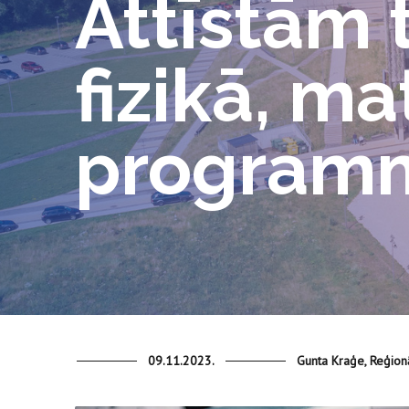
Attīstām
fizikā, m
program
09.11.2023.
Gunta Kraģe, Reģion