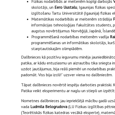
Fizikas nodarbībās ar meitenēm kopīgi darbojās
V
skolotājs, un
Eero Uustalu
, Igaunijas fizikas spe
izglītošanu Tartu Universitātē (Igaunija) fizikas 
Matemātikas nodarbībās ar meitenēm strādāja
P
informācijas tehnoloģijas fakultātes students, pi
augstus novērtējumus Norvēģijā, Japānā, Īslandē,
Programmēšanā nodarbības meitenēm vadīja
Rai
programmēšanas un informātikas skolotājs, kurš
starptautiskajām olimpiādēm.
Dalībnieces kā pozitīvu ieguvumu minēja jauniedibinātos 
patika, ar kādu entuziasmu un aizrautību tika sniegta inf
uzdot jautājumus, bija reāli piemēri un nodarbības prakti
padomāt. Viss bija izcili!” uzsver viena no dalībniecēm.
Tāpat dalībnieces novērtē iespēju darboties praktiski. 
Patika veikt eksperimentu ar naglu un stiepli un izpētī
Nometnes dalībnieces jau iepriekšējā mācību gadā uzsā
vada
Ludmila Belogrudova
(LU Fizikas izglītības pētni
(Teorētiskās fizikas katedras vecākā eksperte), matem