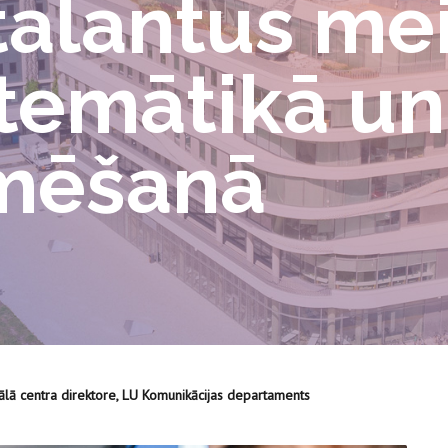
 talantus m
atemātikā un
mēšanā
ālā centra direktore, LU Komunikācijas departaments