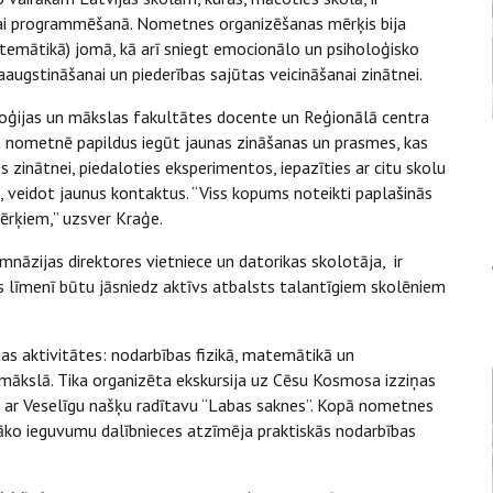
vai programmēšanā. Nometnes organizēšanas mērķis bija
emātikā) jomā, kā arī sniegt emocionālo un psiholoģisko
augstināšanai un piederības sajūtas veicināšanai zinātnei.
oģijas un mākslas fakultātes docente un Reģionālā centra
m nometnē papildus iegūt jaunas zināšanas un prasmes, kas
zinātnei, piedaloties eksperimentos, iepazīties ar citu skolu
 veidot jaunus kontaktus. “Viss kopums noteikti paplašinās
ērķiem,” uzsver Kraģe.
nāzijas direktores vietniece un datorikas skolotāja, ir
ts līmenī būtu jāsniedz aktīvs atbalsts talantīgiem skolēniem
s aktivitātes: nodarbības fizikā, matemātikā un
 mākslā. Tika organizēta ekskursija uz Cēsu Kosmosa izziņas
pā ar Veselīgu našķu radītavu “Labas saknes”. Kopā nometnes
lāko ieguvumu dalībnieces atzīmēja praktiskās nodarbības