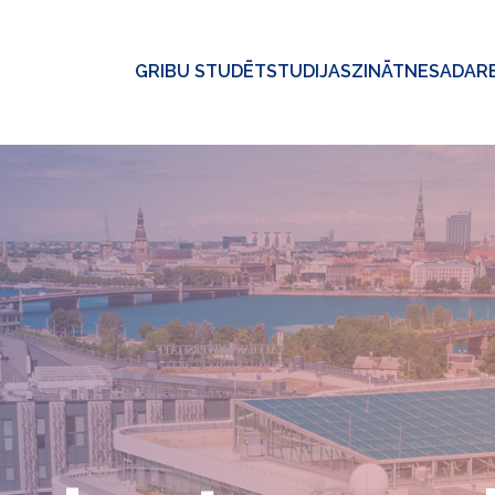
GRIBU STUDĒT
STUDIJAS
ZINĀTNE
SADAR