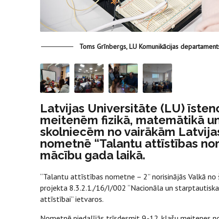
Toms Grīnbergs, LU Komunikācijas departament
Latvijas Universitāte (LU) īsten
meitenēm fizikā, matemātikā u
skolniecēm no vairākām Latvija
nometnē “Talantu attīstības no
mācību gada laikā.
“Talantu attīstības nometne – 2” norisinājās Valkā no 
projekta 8.3.2.1./16/I/002 “Nacionāla un starptautis
attīstībai” ietvaros.
Nometnē piedalījās trīsdesmit 9.-12. klašu meitenes no