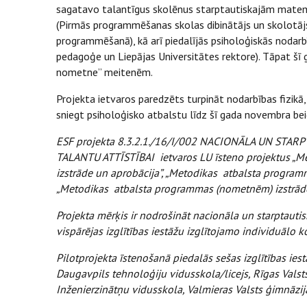
sagatavo talantīgus skolēnus starptautiskajām mat
(Pirmās programmēšanas skolas dibinātājs un skolotāj
programmēšanā), kā arī piedalījās psiholoģiskās nodar
pedagoģe un Liepājas Universitātes rektore). Tāpat šī
nometne” meitenēm.
Projekta ietvaros paredzēts turpināt nodarbības fizi
sniegt psiholoģisko atbalstu līdz šī gada novembra be
ESF projekta 8.3.2.1./16/I/002 NACIONĀLA UN S
TALANTU ATTĪSTĪBAI ietvaros LU īsteno projektus „M
izstrāde un aprobācija”, „Metodikas atbalsta programm
„Metodikas atbalsta programmas (nometnēm) izstrāde
Projekta mērķis ir nodrošināt nacionāla un starptaut
vispārējas izglītības iestāžu izglītojamo individuālo 
Pilotprojekta īstenošanā piedalās sešas izglītības ie
Daugavpils tehnoloģiju vidusskola/licejs, Rīgas Valsts
Inženierzinātņu vidusskola, Valmieras Valsts ģimnāzij