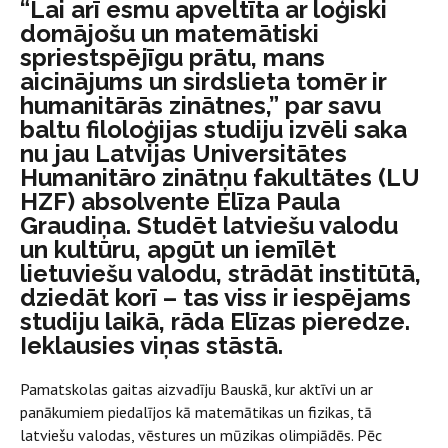
“Lai arī esmu apveltīta ar loģiski
domājošu un matemātiski
spriestspējīgu prātu, mans
aicinājums un sirdslieta tomēr ir
humanitārās zinātnes,” par savu
baltu filoloģijas studiju izvēli saka
nu jau Latvijas Universitātes
Humanitāro zinātņu fakultātes (LU
HZF) absolvente Elīza Paula
Graudiņa. Studēt latviešu valodu
un kultūru, apgūt un iemīlēt
lietuviešu valodu, strādāt institūtā,
dziedāt korī – tas viss ir iespējams
studiju laikā, rāda Elīzas pieredze.
Ieklausies viņas stāstā.
Pamatskolas gaitas aizvadīju Bauskā, kur aktīvi un ar
panākumiem piedalījos kā matemātikas un fizikas, tā
latviešu valodas, vēstures un mūzikas olimpiādēs. Pēc