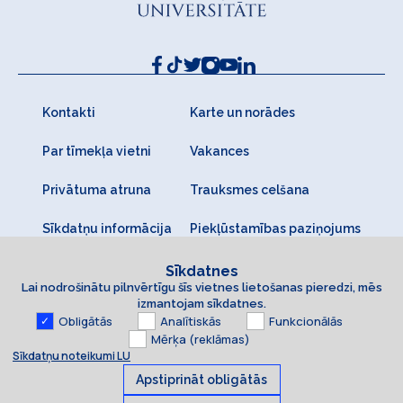
Kontakti
Karte un norādes
Par tīmekļa vietni
Vakances
Privātuma atruna
Trauksmes celšana
Sīkdatņu informācija
Piekļūstamības paziņojums
Sīkdatnes
Lai nodrošinātu pilnvērtīgu šīs vietnes lietošanas pieredzi, mēs
izmantojam sīkdatnes.
Obligātās
Analītiskās
Funkcionālās
Mērķa (reklāmas)
Sīkdatņu noteikumi LU
Apstiprināt obligātās