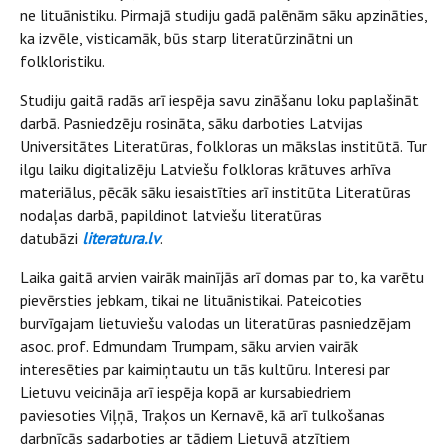
ne lituānistiku. Pirmajā studiju gadā palēnām sāku apzināties,
ka izvēle, visticamāk, būs starp literatūrzinātni un
folkloristiku.
Studiju gaitā radās arī iespēja savu zināšanu loku paplašināt
darbā. Pasniedzēju rosināta, sāku darboties Latvijas
Universitātes Literatūras, folkloras un mākslas institūtā. Tur
ilgu laiku digitalizēju Latviešu folkloras krātuves arhīva
materiālus, pēcāk sāku iesaistīties arī institūta Literatūras
nodaļas darbā, papildinot latviešu literatūras
datubāzi
literatura.lv
.
Laika gaitā arvien vairāk mainījās arī domas par to, ka varētu
pievērsties jebkam, tikai ne lituānistikai. Pateicoties
burvīgajam lietuviešu valodas un literatūras pasniedzējam
asoc. prof. Edmundam Trumpam, sāku arvien vairāk
interesēties par kaimiņtautu un tās kultūru. Interesi par
Lietuvu veicināja arī iespēja kopā ar kursabiedriem
paviesoties Viļņā, Traķos un Kernavē, kā arī tulkošanas
darbnīcās sadarboties ar tādiem Lietuvā atzītiem