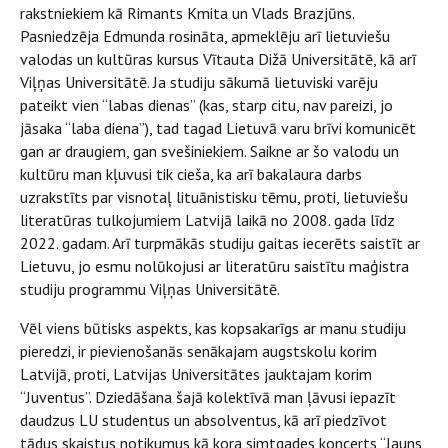
rakstniekiem kā Rimants Kmita un Vlads Brazjūns.
Pasniedzēja Edmunda rosināta, apmeklēju arī lietuviešu
valodas un kultūras kursus Vītauta Dižā Universitātē, kā arī
Viļņas Universitātē. Ja studiju sākumā lietuviski varēju
pateikt vien “labas dienas” (kas, starp citu, nav pareizi, jo
jāsaka “laba diena”), tad tagad Lietuvā varu brīvi komunicēt
gan ar draugiem, gan svešiniekiem. Saikne ar šo valodu un
kultūru man kļuvusi tik cieša, ka arī bakalaura darbs
uzrakstīts par visnotaļ lituānistisku tēmu, proti, lietuviešu
literatūras tulkojumiem Latvijā laikā no 2008. gada līdz
2022. gadam. Arī turpmākās studiju gaitas iecerēts saistīt ar
Lietuvu, jo esmu nolūkojusi ar literatūru saistītu maģistra
studiju programmu Viļņas Universitātē.
Vēl viens būtisks aspekts, kas kopsakarīgs ar manu studiju
pieredzi, ir pievienošanās senākajam augstskolu korim
Latvijā, proti, Latvijas Universitātes jauktajam korim
“Juventus”. Dziedāšana šajā kolektīvā man ļāvusi iepazīt
daudzus LU studentus un absolventus, kā arī piedzīvot
tādus skaistus notikumus kā kora simtgades koncerts “Jauns