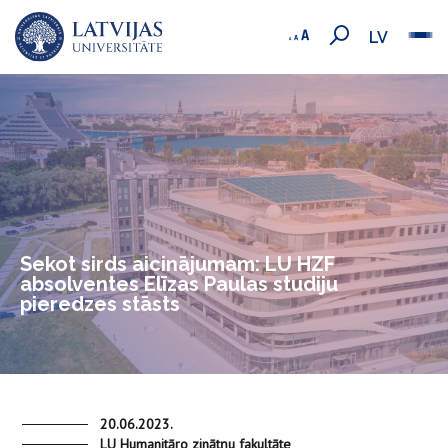
LV
Sekot sirds aicinājumam: LU HZF
absolventes Elīzas Paulas studiju
pieredzes stāsts
20.06.2023.
LU Humanitāro zinātņu fakultāte