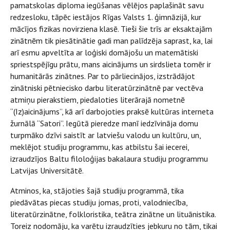
pamatskolas diploma iegūšanas vēlējos paplašināt savu
redzesloku, tāpēc iestājos Rīgas Valsts 1. ģimnāzijā, kur
mācījos fizikas novirziena klasē. Tieši šie trīs ar eksaktajām
zinātnēm tik piesātinātie gadi man palīdzēja saprast, ka, lai
arī esmu apveltīta ar loģiski domājošu un matemātiski
spriestspējīgu prātu, mans aicinājums un sirdslieta tomēr ir
humanitārās zinātnes. Par to pārliecinājos, izstrādājot
zinātniski pētniecisko darbu literatūrzinātnē par vectēva
atmiņu pierakstiem, piedaloties literārajā nometnē
“(Iz)aicinājums”, kā arī darbojoties praksē kultūras interneta
žurnālā “Satori”. Iegūtā pieredze manī iedzīvināja domu
turpmāko dzīvi saistīt ar latviešu valodu un kultūru, un,
meklējot studiju programmu, kas atbilstu šai iecerei,
izraudzījos Baltu filoloģijas bakalaura studiju programmu
Latvijas Universitātē.
Atminos, ka, stājoties šajā studiju programmā, tika
piedāvātas piecas studiju jomas, proti, valodniecība,
literatūrzinātne, folkloristika, teātra zinātne un lituānistika.
Toreiz nodomāju, ka varētu izraudzīties jebkuru no tām, tikai