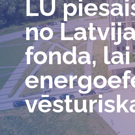
LU piesais
no Latvija
fonda, la
energoefe
vēsturisk