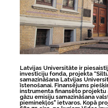
Latvijas Universitāte ir piesaist
investīciju fonda, projekta “Si
samazināšana Latvijas Universit
īstenošanai. Finansējums piešķir
instrumenta finansēto projektu 
gāzu emisiju samazināšana vals
pieminekļos" ietvaros. Kopā pr