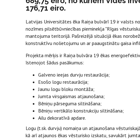
689,75 eiro, no kuriem Vides inve
176,71 eiro.
Latvijas Universitātes ēka Raiņa bulvārī 19 ir valsts n
nozīmes pilsētbūvniecības pieminekļa "Rīgas vēsturis
mantojuma teritorijā. Pašreizējā situācijā ēkas norobež
konstruktīvu nolietojumu un ar paaugstinātu gaisa infi
Projekta mērķis ir Raiņa bulvāra 19 ēkas energoefekti
īstenojot šādus pasākumus:
Galveno ieejas durvju restaurācija;
Esošo logu restaurācija;
Jaunu logu bloku montāža;
Jumta virsgaismas atjaunošana;
Bēniņu pārseguma siltināšana;
Bēniņu vertikālo konstrukciju siltināšana;
Ailu dekoratīvā apdare.
Logu (t.sk. durvju) nomaiņa un atjaunošana vēsturiskaj
kā arī atjaunos ēkas vēsturisko izskatu, savukārt jum