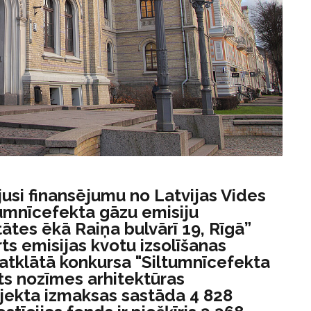
ījusi finansējumu no Latvijas Vides
ltumnīcefekta gāzu emisiju
ātes ēkā Raiņa bulvārī 19, Rīgā”
ts emisijas kvotu izsolīšanas
atklātā konkursa "Siltumnīcefekta
ts nozīmes arhitektūras
ojekta izmaksas sastāda 4 828