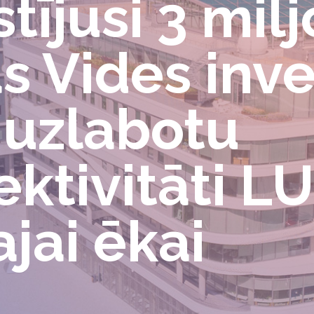
tījusi 3 mil
s Vides inve
i uzlabotu
ktivitāti LU
ajai ēkai