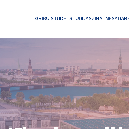
GRIBU STUDĒT
STUDIJAS
ZINĀTNE
SADAR