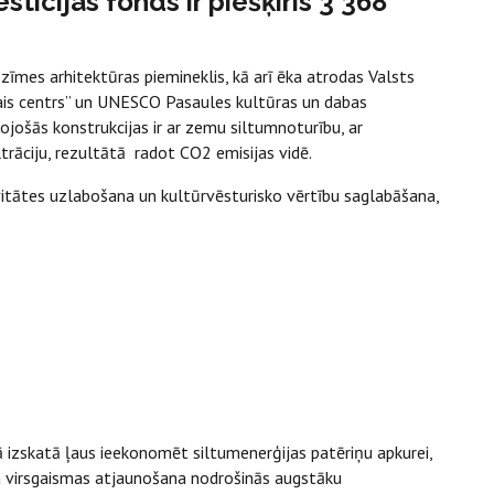
stīcijas fonds ir piešķīris 3 368
ozīmes arhitektūras piemineklis, kā arī ēka atrodas Valsts
kais centrs” un UNESCO Pasaules kultūras un dabas
ojošās konstrukcijas ir ar zemu siltumnoturību, ar
ltrāciju, rezultātā radot CO2 emisijas vidē.
vitātes uzlabošana un kultūrvēsturisko vērtību saglabāšana,
ā izskatā ļaus ieekonomēt siltumenerģijas patēriņu apkurei,
ta virsgaismas atjaunošana nodrošinās augstāku