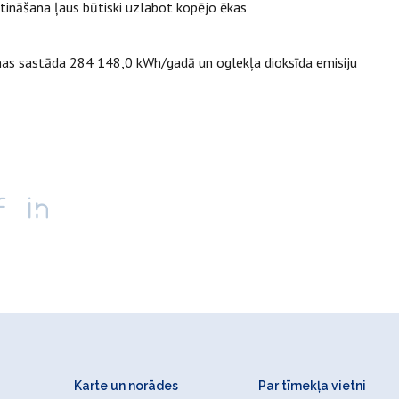
ltināšana ļaus būtiski uzlabot kopējo ēkas
anas sastāda 284 148,0 kWh/gadā un oglekļa dioksīda emisiju
Karte un norādes
Par tīmekļa vietni