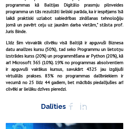
programmas kā Baltijas Digitālo prasmju pilnveides
programma un tās rezultāti lieliski parāda, ka ir iespējams īsā
laikā praktiski uzlabot sabiedrības zināšanas tehnoloģiju
jomā un pavērt ceļu uz jaunām darba vietām," stāsta
prof.
Juris Binde.
Līdz šim visvairāk cilvēku visā Baltijā ir apguvuši Biznesa
datu analīzes kursu (50%), tad seko Programmu un lietotņu
izstrādes kurss (20%) un programmēšana ar Python (20%), kā
arī Microsoft 365 (10%). 19% no programmas absolventiem
ir apguvuši vairākus kursus, savukārt 4325 jau izgājuši
virtuālās prakses. 83% no programmas dalībniekiem ir
vecumā no 25 līdz 44 gadiem, bet mācībās piedalījušies arī
cilvēki ar lielāku dzīves pieredzi.
Dalīties