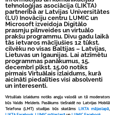
tehnoloģijas asociācija (LIKTA)
partnerībā ar Latvijas Universitātes
(LU) Inovāciju centru LUMIC un
Microsoft izveidoja Digitālo
prasmju pilnveides un virtuālo
prakšu programmu. Divu gadu laikā
tās ietvaros mācījušies 12 tūkst.
cilvēku no visas Baltijas – Latvijas,
Lietuvas un Igaunijas. Lai atzīmētu
programmas panākumus, 15.
decembrī plkst. 15.00 notiks
pirmais Virtuālais izlaidums, kurā
aicināti piedalīties visi absolventi
un interesenti.
Virtuālais izlaidums notiks angļu valodā un tā moderators
būs Valdis Melderis. Pasākums tiešraidē no Latvijas Mobilā
Telefona (LMT) studijas būs skatāms
LIKTA mājaslapā
,
LIKTA Facebook
,
LUMIC mājaslapā
un
LUMIC Facebook
.