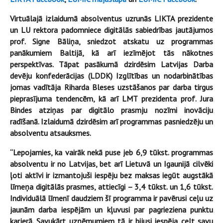
Virtuālajā izlaidumā absolventus uzrunās LIKTA prezidente
un LU rektora padomniece digitālās sabiedrības jautājumos
prof. Signe Bāliņa
, sniedzot atskatu uz programmas
panākumiem Baltijā, kā arī iezīmējot tās nākotnes
perspektīvas. Tāpat pasākumā dzirdēsim Latvijas Darba
devēju konfederācijas (LDDK) Izglītības un nodarbinātības
jomas vadītāja
Riharda Bleses
uzstāšanos par darba tirgus
pieprasījuma tendencēm, kā arī LMT prezidenta
prof. Jura
Bindes
atziņas par digitālo prasmju nozīmi inovāciju
radīšanā. Izlaidumā dzirdēsim arī programmas pasniedzēju un
absolventu atsauksmes.
“Lepojamies, ka vairāk nekā puse jeb 6,9 tūkst. programmas
absolventu ir no Latvijas, bet arī Lietuvā un Igaunijā cilvēki
ļoti aktīvi ir izmantojuši iespēju bez maksas iegūt augstākā
līmeņa digitālās prasmes, attiecīgi – 3,4 tūkst. un 1,6 tūkst.
Individuālā līmenī daudziem šī programma ir pavērusi ceļu uz
jaunām darba iespējām un kļuvusi par pagrieziena punktu
karjerā. Savukārt uzņēmumiem tā ir bijusi iespēja celt savu