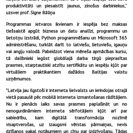
produktivitāti un piesaistīt jaunus, zinošus darbiniekus,”
uzsver
prof. Signe Bāliņa
Programmas ietvaros ikvienam ir iespēja bez maksas
tiešsaistē apgūt biznesa un datu analīzi, programmu un
lietotņu izstrādi, Python programmēšanu un Microsoft 365
administrēšanu, turklāt darīt to latviešu, lietuviešu, igauņu
vai angļu valodā. Pabeidzot viena mēneša apmācības kursu,
tā dalībnieki iegūst globālajā darba tirgū pieprasītas
prasmes, starptautiski atzītu sertifikātu un iespēju kļūt par
virtuāliem praktikantiem dažādos
Baltijas valstu
uzņēmumos.
"Latvija jau ilgstoši ir interneta lielvalsts un ierindojas otrajā
vietā pasaulē pēc mobilā interneta izmantošanas rādītājiem.
Nu ir pienācis laiks savas prasmes paplašināt un no
nenogurdināmiem interneta sērfotājiem kļūt arī par
sabiedrību, kam digitālā transformācija nozīmē
visaptverošas, uz izaugsmi vērstas pārmaiņas, nevis
dzīšanos pakaļ notikumiem un cīņu par izdzīvošanu. Tādas