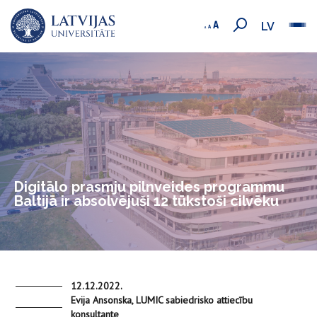
LV
Digitālo prasmju pilnveides programmu
Baltijā ir absolvējuši 12 tūkstoši cilvēku
12.12.2022.
Evija Ansonska, LUMIC sabiedrisko attiecību
konsultante