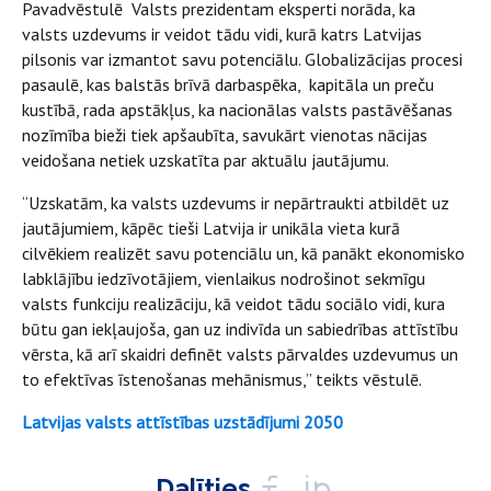
Pavadvēstulē Valsts prezidentam eksperti norāda, ka
valsts uzdevums ir veidot tādu vidi, kurā katrs Latvijas
pilsonis var izmantot savu potenciālu. Globalizācijas procesi
pasaulē, kas balstās brīvā darbaspēka, kapitāla un preču
kustībā, rada apstākļus, ka nacionālas valsts pastāvēšanas
nozīmība bieži tiek apšaubīta, savukārt vienotas nācijas
veidošana netiek uzskatīta par aktuālu jautājumu.
“Uzskatām, ka valsts uzdevums ir nepārtraukti atbildēt uz
jautājumiem, kāpēc tieši Latvija ir unikāla vieta kurā
cilvēkiem realizēt savu potenciālu un, kā panākt ekonomisko
labklājību iedzīvotājiem, vienlaikus nodrošinot sekmīgu
valsts funkciju realizāciju, kā veidot tādu sociālo vidi, kura
būtu gan iekļaujoša, gan uz indivīda un sabiedrības attīstību
vērsta, kā arī skaidri definēt valsts pārvaldes uzdevumus un
to efektīvas īstenošanas mehānismus,” teikts vēstulē.
Latvijas valsts attīstības uzstādījumi
2050
Dalīties