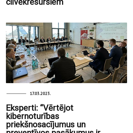
cilvēkresursiem
17.03.2023.
Eksperti: “Vērtējot
kibernoturības
priekšnosacījumus un
preventīvos pasākumus ir