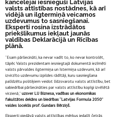
kancelejai iesnieguši Latvijas
valsts attīstības nostādnes, kā arī
vidējā un ilgtermiņā veicamos
uzdevumus to sasniegšanai.
Eksperti rosina izstrādātos
priekšlikumus iekļaut jaunās
valdības Deklarācijā un Rīcības
plānā.
“Esam pārliecināti, ka nevar vadīt to, ko nevar kontrolēt,
tāpēc Valsts prezidentam iesniegtajā dokumentā iezīmēti
valsts pārvaldes ilgtermiņa un īstermiņa uzdevumi, kā arī
izvirzīto uzdevumu izpildes rādītāji, kuru sasniegšana
palīdzētu politiķiem veidot līdzsvarotu valsts attīstību, bet
sabiedrībai pārliecināties par valsts attīstību kopīgi izvēlētā
virzienā,”
uzsver LU Biznesa, vadības un ekonomikas
fakultātes dekāns un biedrības “Latvijas Formula 2050”
valdes loceklis prof. Gundars Bērziņš.
Eksperti piedāvā valsts attīstības mērķus iedalīt četrās