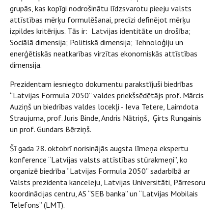
grupās, kas kopīgi nodrošinātu līdzsvarotu pieeju valsts
attīstības mērķu formulēšanai, precīzi definējot mērķu
izpildes kritērijus. Tās ir: Latvijas identitāte un drošība;
Sociālā dimensija; Politiskā dimensija; Tehnoloģiju un
enerģētiskās neatkarības virzītas ekonomiskās attīstības
dimensija.
Prezidentam iesniegto dokumentu parakstījuši biedrības
“Latvijas Formula 2050” valdes priekšsēdētājs prof. Mārcis
Auziņš un biedrības valdes locekļi - Ieva Tetere, Laimdota
Straujuma, prof. Juris Binde, Andris Nātriņš, Ģirts Rungainis
un prof. Gundars Bērziņš.
Šī gada 28. oktobrī norisinājās augsta līmeņa ekspertu
konference “Latvijas valsts attīstības stūrakmeņi”, ko
organizē biedrība “Latvijas Formula 2050” sadarbībā ar
Valsts prezidenta kanceleju, Latvijas Universitāti, Pārresoru
koordinācijas centru, AS “SEB banka” un “Latvijas Mobilais
Telefons” (LMT).