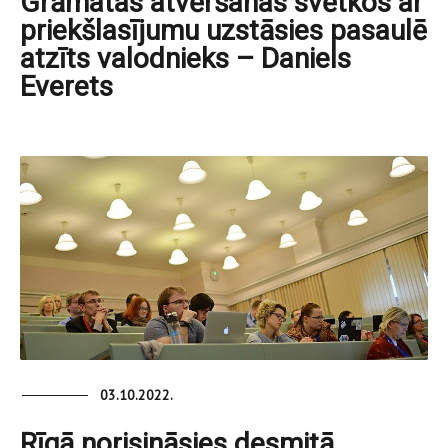
Grāmatas atvēršanas svētkos ar
priekšlasījumu uzstāsies pasaulē
atzīts valodnieks – Daniels
Everets
03.10.2022.
Rīgā norisināsies desmitā