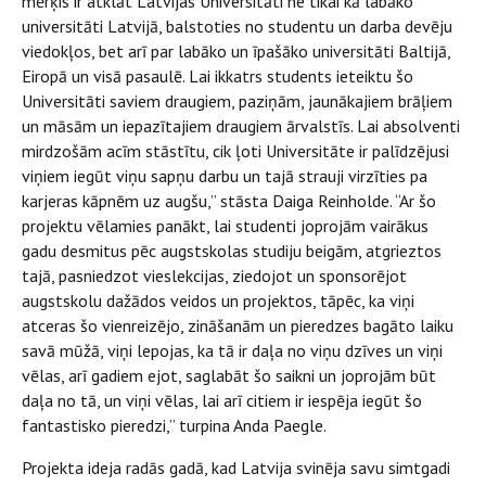
mērķis ir atklāt Latvijas Universitāti ne tikai kā labāko
universitāti Latvijā, balstoties no studentu un darba devēju
viedokļos, bet arī par labāko un īpašāko universitāti Baltijā,
Eiropā un visā pasaulē. Lai ikkatrs students ieteiktu šo
Universitāti saviem draugiem, paziņām, jaunākajiem brāļiem
un māsām un iepazītajiem draugiem ārvalstīs. Lai absolventi
mirdzošām acīm stāstītu, cik ļoti Universitāte ir palīdzējusi
viņiem iegūt viņu sapņu darbu un tajā strauji virzīties pa
karjeras kāpnēm uz augšu,” stāsta Daiga Reinholde. “Ar šo
projektu vēlamies panākt, lai studenti joprojām vairākus
gadu desmitus pēc augstskolas studiju beigām, atgrieztos
tajā, pasniedzot vieslekcijas, ziedojot un sponsorējot
augstskolu dažādos veidos un projektos, tāpēc, ka viņi
atceras šo vienreizējo, zināšanām un pieredzes bagāto laiku
savā mūžā, viņi lepojas, ka tā ir daļa no viņu dzīves un viņi
vēlas, arī gadiem ejot, saglabāt šo saikni un joprojām būt
daļa no tā, un viņi vēlas, lai arī citiem ir iespēja iegūt šo
fantastisko pieredzi,” turpina Anda Paegle.
Projekta ideja radās gadā, kad Latvija svinēja savu simtgadi