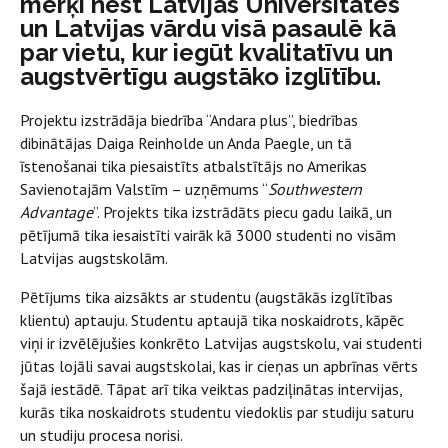
mērķi nest Latvijas Universitātes
un Latvijas vārdu visā pasaulē kā
par vietu, kur iegūt kvalitatīvu un
augstvērtīgu augstāko izglītību.
Projektu izstrādāja biedrība “Andara plus”, biedrības
dibinātājas Daiga Reinholde un Anda Paegle, un tā
īstenošanai tika piesaistīts atbalstītājs no Amerikas
Savienotajām Valstīm – uzņēmums “
Southwestern
Advantage
”. Projekts tika izstrādāts piecu gadu laikā, un
pētījumā tika iesaistīti vairāk kā 3000 studenti no visām
Latvijas augstskolām.
Pētījums tika aizsākts ar studentu (augstākās izglītības
klientu) aptauju. Studentu aptaujā tika noskaidrots, kāpēc
viņi ir izvēlējušies konkrēto Latvijas augstskolu, vai studenti
jūtas lojāli savai augstskolai, kas ir cieņas un apbrīnas vērts
šajā iestādē. Tāpat arī tika veiktas padziļinātas intervijas,
kurās tika noskaidrots studentu viedoklis par studiju saturu
un studiju procesa norisi.