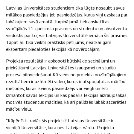
Latvijas Universitātes studentiem tika lūgts nosaukt savus
mīļākos pasniedzējus jeb pasniedzējus, kurus viņi uzskata par
labākajiem savā amatā. Turpinājumā tiek apskatītas
svarīgākās 21. gadsimta prasmes un studentu un absolventu
viedoklis par to, vai Latvijas Universitātē iemāca šīs prasmes.
Tāpat arī tika veikts praktisks pētījums, neatkarīgam
ekspertam piedaloties lekcijās kā novērotājam.
Projekta rezultātā ir apkopoti būtiskākie secinājumi un
priekšlikumi Latvijas Universitātes izaugsmei un studiju
procesa pilnveidošanai. Kā viens no projekta nozīmīgākajiem
rezultātiem ir uzfilmēti video, kuros ir atspoguļotas mācību
metodes, kuras ikviens pasniedzējs var viegli un ērti
izmantot savās lekcijās un kas padarīs lekcijas aizraujošākas,
motivēs studentus mācīties, kā arī palīdzēs labāk atcerēties
mācību vielu.
“Kāpēc īsti radās šis projekts? Latvijas Universitāte ir
vienīgā Universitāte, kura nes Latvijas vārdu. Projekta