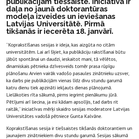
publikācijām tiešsaistē. Iniciatīva ir
daļa no jaunā doktorantūras
modeļa izveides un ieviešanas
Latvijas Universitātē. Pirmā
tikšanās ir iecerēta 18. janvārī.
“Koprakstīšanas sesijas ir ideja, kas aizgūta no citām
universitātēm. Lai arī šķiet, ka publikāciju rakstīšanai būtu
jābūt spontānai un daudzi, ieskaitot mani, tā vēlētos,
dinamiskais pētnieka dzīvesveids tomēr prasa rūpīgu
plānošanu. Arvien vairāk vadošo pasaules zinātnieku uzsver,
ka darbs pie publikācijām vienas līdz divu stundu garumā
katru dienu tiek apzināti iekļauts dienas plānojumā.
Lielākoties rīta sākumā, pirms iegrimt pienākumu jūrā.
Pētījumi arī liecina, ja esi kādam apsolījis, tad darbs rit
raitāk,” iniciatīvas mērķi skaidro sesijas moderatore Latvijas
Universitātes vadošā pētniece Gunta Kalvāne.
Koprakstīšanas sesija ir tiešsaistes tikšanās doktorantiem un
jaunajiem zinātniekiem divu stundu garumā. Sesijas sākumā