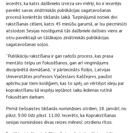
iecerēts, ka katrs dalībnieks izvirza sev mērķi, ko ir iecerējis
paveikt savas zinātniskās publikācijas sagatavošanas
procesā konkrētās tikšanās laikā. Turpinājumā notiek divi
rakstīšanas cēlieni, katrs 45 minūšu garumā, ar īsu piecminūti
atslodzei. Sesijas noslēgumā tās dalībnieki dalīsies viens ar
otru paveiktajā un tālākajos zinātniskās publikācijas
sagatavošanas soļos.
“Publikāciju rakstīšana ir gan radošs process, kas prasa
mentālo telpu un fokusēšanos, gan arī vingrinājums
disciplinētā domāšanā,” ir pārliecināts fiziķis, Latvijas
Universitātes profesors Vjačeslavs Kaščejevs, paužot
apbrīnu par tiem kolēģiem, kas to spēj, un vērtējot ideju par
koprakstīšanu kā iespēju ieplānot laiku ikdienas rutīnā
fokusētam darbam.
Pirmā tiešsaistes tikšanās norisināsies otrdien, 18. janvārī, no
plkst. 9.00 līdz plkst. 11.00. Iecerēts, ka Koprakstīšanas
sesijas norisināsies divas reizes mēnesī, otrdienu rītos.