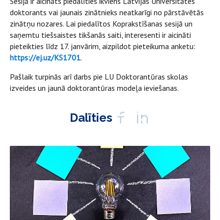
Sesijā ir aicināts piedalīties ikviens Latvijas Universitātes
doktorants vai jaunais zinātnieks neatkarīgi no pārstāvētās
zinātņu nozares. Lai piedalītos Koprakstīšanas sesijā un
saņemtu tiešsaistes tikšanās saiti, interesenti ir aicināti
pieteikties līdz 17. janvārim, aizpildot pieteikuma anketu:
https://ej.uz/KS1701
.
Pašlaik turpinās arī darbs pie LU Doktorantūras skolas
izveides un jaunā doktorantūras modeļa ieviešanas.
Dalīties