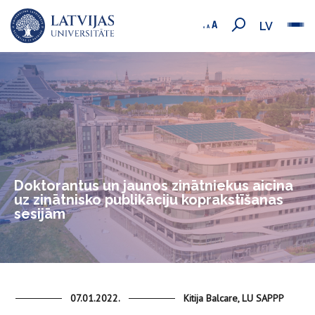
LV
Doktorantus un jaunos zinātniekus aicina
uz zinātnisko publikāciju koprakstīšanas
sesijām
07.01.2022.
Kitija Balcare, LU SAPPP