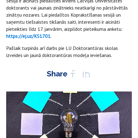
Sesijā ir aicināts piedalīties ikviens Latvijas Universitātes
doktorants vai jaunais zinātnieks neatkarīgi no pārstāvētās
zinātņu nozares. Lai piedalītos Koprakstīšanas sesijā un
saņemtu tiešsaistes tikšanās saiti, interesenti ir aicināti
pieteikties līdz 17. janvārim, aizpildot pieteikuma anketu:
https://ej.uz/KS1701
.
Pašlaik turpinās arī darbs pie LU Doktorantūras skolas
izveides un jaunā doktorantūras modeļa ieviešanas.
Share