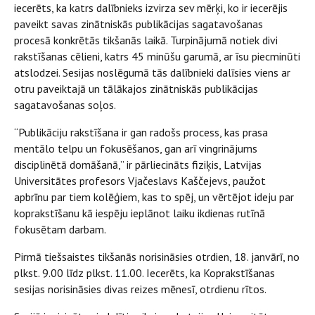
iecerēts, ka katrs dalībnieks izvirza sev mērķi, ko ir iecerējis
paveikt savas zinātniskās publikācijas sagatavošanas
procesā konkrētās tikšanās laikā. Turpinājumā notiek divi
rakstīšanas cēlieni, katrs 45 minūšu garumā, ar īsu piecminūti
atslodzei. Sesijas noslēgumā tās dalībnieki dalīsies viens ar
otru paveiktajā un tālākajos zinātniskās publikācijas
sagatavošanas soļos.
“Publikāciju rakstīšana ir gan radošs process, kas prasa
mentālo telpu un fokusēšanos, gan arī vingrinājums
disciplinētā domāšanā,” ir pārliecināts fiziķis, Latvijas
Universitātes profesors Vjačeslavs Kaščejevs, paužot
apbrīnu par tiem kolēģiem, kas to spēj, un vērtējot ideju par
koprakstīšanu kā iespēju ieplānot laiku ikdienas rutīnā
fokusētam darbam.
Pirmā tiešsaistes tikšanās norisināsies otrdien, 18. janvārī, no
plkst. 9.00 līdz plkst. 11.00. Iecerēts, ka Koprakstīšanas
sesijas norisināsies divas reizes mēnesī, otrdienu rītos.