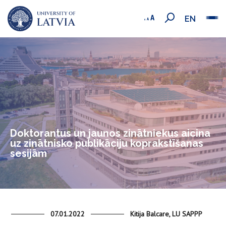
EN
Doktorantus un jaunos zinātniekus aicina
uz zinātnisko publikāciju koprakstīšanas
sesijām
07.01.2022
Kitija Balcare, LU SAPPP