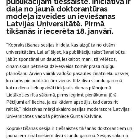
publikācijām tiešsaistē. Iniciatīva ir
daļa no jaunā doktorantūras
modeļa izveides un ieviešanas
Latvijas Universitātē. Pirmā
tikšanās ir iecerēta 18. janvārī.
“Koprakstīšanas sesijas ir ideja, kas aizgūta no citām
universitātēm. Lai arī šķiet, ka publikāciju rakstīšanai būtu
jābūt spontānai un daudzi, ieskaitot mani, tā vēlētos,
dinamiskais pētnieka dzīvesveids tomēr prasa rūpīgu
plānošanu. Arvien vairāk vadošo pasaules zinātnieku uzsver,
ka darbs pie publikācijām vienas līdz divu stundu garumā
katru dienu tiek apzināti iekļauts dienas plānojumā.
Lielākoties rīta sākumā, pirms iegrimt pienākumu jūrā.
Pētījumi arī liecina, ja esi kādam apsolījis, tad darbs rit
raitāk,” iniciatīvas mērķi skaidro sesijas moderatore Latvijas
Universitātes vadošā pētniece Gunta Kalvāne.
Koprakstīšanas sesija ir tiešsaistes tikšanās doktorantiem un
jaunajiem zinātniekiem divu stundu garumā. Sesijas sākumā